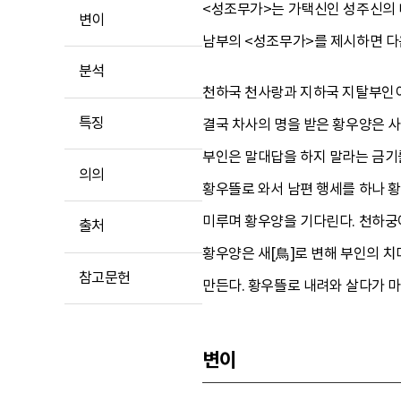
<성조무가>는 가택신인 성주신의
변이
남부의 <성조무가>를 제시하면 다
분석
천하국 천사랑과 지하국 지탈부인이
특징
결국 차사의 명을 받은 황우양은 사
부인은 말대답을 하지 말라는 금기
의의
황우뜰로 와서 남편 행세를 하나 
미루며 황우양을 기다린다. 천하궁
출처
황우양은 새[鳥]로 변해 부인의 
참고문헌
만든다. 황우뜰로 내려와 살다가 마
변이