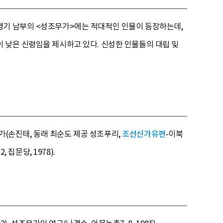
경기 남부의 <성조무가>에는 적대적인 인물이 등장하는데,
 낮은 신령임을 제시하고 있다. 신성한 인물들의 대립 및
무가(손진태, 동래 최순도 제공 성조푸리,
조선신가유편
-이북
집문당, 1978).