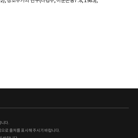
, 성조무가의 연구(나경수, 어문논총7․8, 1985),
랍니다.
형식으로 출처를 표시해 주시기 바랍니다.