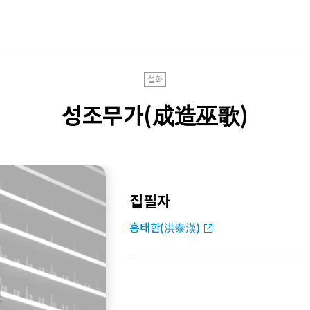
설화
성조무가(成造巫歌)
집필자
홍태한(洪泰漢)