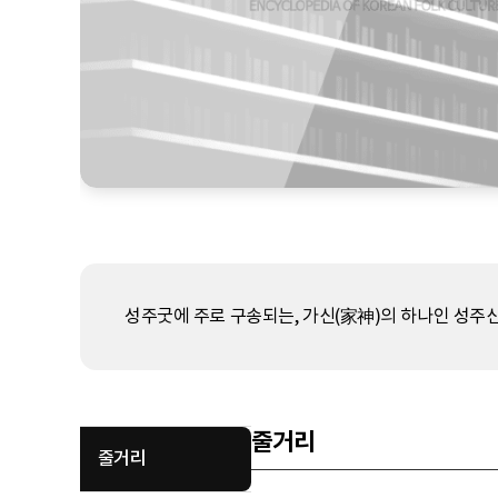
성주굿에 주로 구송되는, 가신(家神)의 하나인 성주
줄거리
줄거리