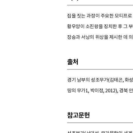
집을 짓는 과정이 주요한 모티프로
황우양이 소진랑을 징치한 후 그 
장승과 서낭의 위상을 제시한 데 의
출처
경기 남부의 성조무가(김태곤, 화성 
땅의 무가1, 박이정, 2012), 경
참고문헌