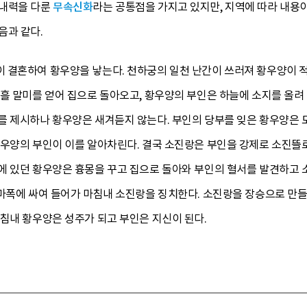
 내력을 다룬
무속신화
라는 공통점을 가지고 있지만, 지역에 따라 내용이
음과 같다.
 결혼하여 황우양을 낳는다. 천하궁의 일천 난간이 쓰러져 황우양이 적
흘 말미를 얻어 집으로 돌아오고, 황우양의 부인은 하늘에 소지를 올려
를 제시하나 황우양은 새겨듣지 않는다. 부인의 당부를 잊은 황우양은 
황우양의 부인이 이를 알아차린다. 결국 소진랑은 부인을 강제로 소진뜰로
에 있던 황우양은 흉몽을 꾸고 집으로 돌아와 부인의 혈서를 발견하고 
치마폭에 싸여 들어가 마침내 소진랑을 징치한다. 소진랑을 장승으로 만들
침내 황우양은 성주가 되고 부인은 지신이 된다.