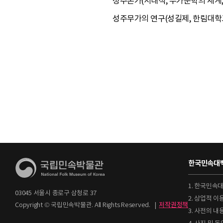
성주본가(서대석, 무가문학의 세계, 집
성주무가의 연구(성길제, 한림대학교 
한국민속대백
1. 한국민속
03045 서울시 종로구 삼청로 37
2. 상업적 
Copyright © 국립민속박물관. All Rights Reserved.
|
저작권정책
3. 사전의 내