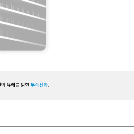
신의 유래를 밝힌
무속신화
.