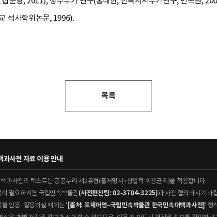
문당, 2011), 성주무가 연구(홍태한, 한국서사무가연구, 민속원, 2002)
석사학위논문, 1996).
목록
과사전 자료 이용 안내
대백과사전의 텍스트는 공공누리 제2유형(출처명시+상업적 이용금지)을 적용합니다.
이용이 필요하시면 국립민속박물관
(사전편찬팀: 02-3704-3225)
과 사전 협의하시기 바
용을 인용·활용하실 때에는 '
[출처: 표제어명–국립민속박물관 한국민속대백과사전]
' 