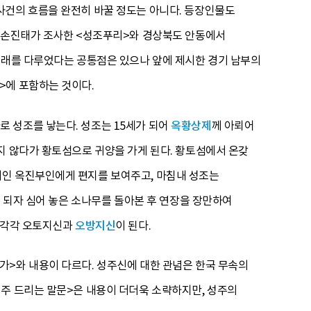
사건의 흐름을 완전히 바꿀 정도는 아니다. 등장인물도
서 손진태가 조사한 <성조푸리>와 경상북도 안동에서
 유래를 다루었다는 공통점은 있으나 앞에 제시한 경기 남부의
>에 포함하는 것이다.
 성조를 낳는다. 성조는 15세가 되어
옥황상제
께 아뢰어
지 않다가 황토섬으로 귀양을 가게 된다. 황토섬에서 온갖
니인 옥진부인에게 편지를 보여주고, 마침내 성조는
이 되자 심어 놓은 소나무를 돌아본 후 연장을 장만하여
은 각각 오토지신과
오방지신
이 된다.
가>와 내용이 다르다. 성주신에 대한 관념은 한국 무속의
성주 드리는 말문>은 내용이 더더욱 소략하지만, 성주의