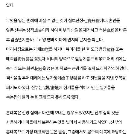
있다.
무엇을 입든 혼례에 빠질 수 없는 것이 칠보단장七寶丹粧이다. 혼인을
앞둔 신부는 성적成赤이라 하여 피부의 솜털을 제거하고 백분白粉을 바른
후 입술연지를 바르고 양 뺨과 이마에 연지와 곤지를 찍는다.
머리치장으로는 가체加髢를 하거나 쪽머리를 한 후 도금 용잠龍簪 또는
매죽잠梅竹簪을 꽂았다. 비녀의 양쪽으로 앞댕기를 드리우고 머리 위에는
족두리 또는 화관花冠을 얹은 후 뒤로는 큰댕기를 길게 드리워 장식하였다.
격식을 갖추어 대례에는 낭자쌍계娘子雙髻를 하고 첫날밤을 지낸 후쪽을
찌기도 하였다. 신부는 밀랍蜜蠟에 참기름을 섞어서 만든 밀기름을
속눈썹에 발라 눈을 크게 뜨지 못하도록 했다.
혼례복은 신랑 집에서 마련해 보내는 경우도 있었지만 신부 집의 것을
사용하거나 마을에서 보관하는 것을 빌려서 사용하기도 하였다. 신부의
혼례복으로 가장 대표적인 옷은 원삼, 그중에서도 공주의 예복에 해당하는