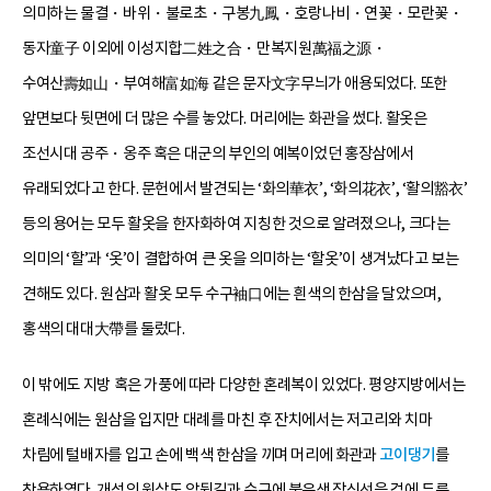
의미하는 물결・바위・불로초・구봉九鳳・호랑나비・연꽃・모란꽃・
동자童子 이외에 이성지합二姓之合・만복지원萬福之源・
수여산壽如山・부여해富如海 같은 문자文字무늬가 애용되었다. 또한
앞면보다 뒷면에 더 많은 수를 놓았다. 머리에는 화관을 썼다. 활옷은
조선시대 공주・옹주 혹은 대군의 부인의 예복이었던 홍장삼에서
유래되었다고 한다. 문헌에서 발견되는 ‘화의華衣’, ‘화의花衣’, ‘활의豁衣’
등의 용어는 모두 활옷을 한자화하여 지칭한 것으로 알려졌으나, 크다는
의미의 ‘할’과 ‘옷’이 결합하여 큰 옷을 의미하는 ‘할옷’이 생겨났다고 보는
견해도 있다. 원삼과 활옷 모두 수구袖口에는 흰색의 한삼을 달았으며,
홍색의 대대大帶를 둘렀다.
이 밖에도 지방 혹은 가풍에 따라 다양한 혼례복이 있었다. 평양지방에서는
혼례식에는 원삼을 입지만 대례를 마친 후 잔치에서는 저고리와 치마
차림에 털배자를 입고 손에 백색 한삼을 끼며 머리에 화관과
고이댕기
를
착용하였다. 개성의 원삼도 앞뒷길과 수구에 붉은색 장식선을 겉에 두른