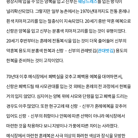
평상시에 입을 수 있는 양복을 입고 신부는
웨딩드레스
를 입는 방식이
널리확산되었다. 그렇지만 일부 농촌에서는 1970년대까지도 전통 혼례나
흰색 치마저고리를 입는 절충식이 지속되었다. 20세기 중반 약혼 예복으로
신랑은 양복을 입고 신부는 분홍색 치마저고리를 입는 것이 유행이었다.
20세기 후반부터는 혼례에 전통복식을 입는 것이 더욱 줄어들어 신부의
약혼복 용도의 분홍색 한복과 신랑・신부의 관례벗김(
관대벗김
) 용도의
한복을 준비하는 것이 고작이었다.
70년대 이후 예식장에서 폐백실을 갖추고 폐백용 예복을 대여하면서,
신랑은 폐백드릴 때 사모관대를 입는 것 외에는 혼례의 전 과정에서 한복을
거의 입지 않았다. 심지어는 양복 위에 사모와 단령을 입고 폐백을 드리는
경우도 아주 많았다. 또한 현구고례 때 신랑・신부가 혼례예복을 갖추어
입어도 신랑・신부의 취향이나 안목에 따른 선택이 아니라 예식장에서
마련한 것을 착용하다 보니 지방이나 가풍에 따른 차이는 사라졌다.
예식장에서 마련한 혼례복은 사극 의상의 화려한 색상과 장식을 모방한