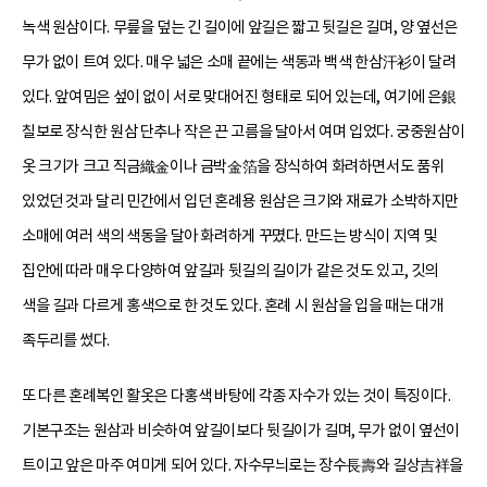
녹색 원삼이다. 무릎을 덮는 긴 길이에 앞길은 짧고 뒷길은 길며, 양 옆선은
무가 없이 트여 있다. 매우 넓은 소매 끝에는 색동과 백색 한삼汗衫이 달려
있다. 앞여밈은 섶이 없이 서로 맞대어진 형태로 되어 있는데, 여기에 은銀
칠보로 장식한 원삼 단추나 작은 끈 고름을 달아서 여며 입었다. 궁중원삼이
옷 크기가 크고 직금織金이나 금박金箔을 장식하여 화려하면서도 품위
있었던 것과 달리 민간에서 입던 혼례용 원삼은 크기와 재료가 소박하지만
소매에 여러 색의 색동을 달아 화려하게 꾸몄다. 만드는 방식이 지역 및
집안에 따라 매우 다양하여 앞길과 뒷길의 길이가 같은 것도 있고, 깃의
색을 길과 다르게 홍색으로 한 것도 있다. 혼례 시 원삼을 입을 때는 대개
족두리를 썼다.
또 다른 혼례복인 활옷은 다홍색 바탕에 각종 자수가 있는 것이 특징이다.
기본구조는 원삼과 비슷하여 앞길이보다 뒷길이가 길며, 무가 없이 옆선이
트이고 앞은 마주 여미게 되어 있다. 자수무늬로는 장수長壽와 길상吉祥을