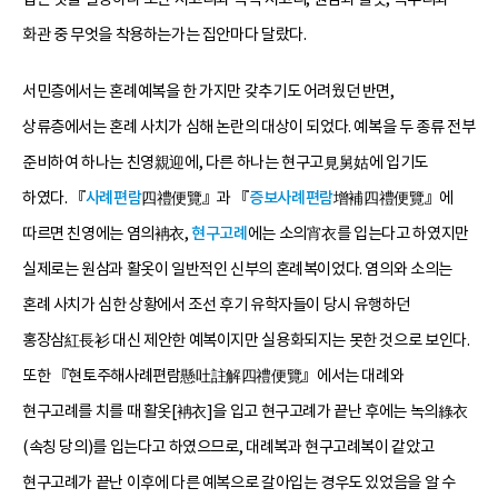
화관 중 무엇을 착용하는가는 집안마다 달랐다.
서민층에서는 혼례예복을 한 가지만 갖추기도 어려웠던 반면,
상류층에서는 혼례 사치가 심해 논란의 대상이 되었다. 예복을 두 종류 전부
준비하여 하나는 친영親迎에, 다른 하나는 현구고見舅姑에 입기도
하였다. 『
사례편람
四禮便覽』과 『
증보사례편람
增補四禮便覽』에
따르면 친영에는 염의袡衣,
현구고례
에는 소의宵衣를 입는다고 하였지만
실제로는 원삼과 활옷이 일반적인 신부의 혼례복이었다. 염의와 소의는
혼례 사치가 심한 상황에서 조선 후기 유학자들이 당시 유행하던
홍장삼紅長衫 대신 제안한 예복이지만 실용화되지는 못한 것으로 보인다.
또한 『현토주해사례편람懸吐註解四禮便覽』에서는 대례와
현구고례를 치를 때 활옷[袡衣]을 입고 현구고례가 끝난 후에는 녹의綠衣
(속칭 당의)를 입는다고 하였으므로, 대례복과 현구고례복이 같았고
현구고례가 끝난 이후에 다른 예복으로 갈아입는 경우도 있었음을 알 수