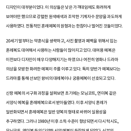
디자인이 대부분이었다. 이 의상들은 낮은 가격대임에도 화려하게
보여야만 했으므로 강렬한 원색배색과 조악한 기계자수 문양을 과도하게
사용하였다. 전통적인 혼례예복의 원형과는 한참이나 멀어진 것들이었다.
20세기 말부터는 약혼식을 생략하고, 사진 촬영과 폐백을 위해서 입는
혼례복도 대여해서 사용하는 사람들이 많아지고 있다. 대여용 예복은
이전보다 디자인이 매우 다양해지기는 하였으나 여전히 영화나 드라마
의상을 모방한 화려한 예복이 주를 이루고 있다. 특히 양반가 예복보다는
드라마를 통해 선보인 왕비의 대례복이나 궁중예복이 선호되고 있다.
신랑 예복의 서구화 과정을 살펴보면 초기에는 모닝코트, 연미복 같은
서양식 예복을 혼례예복으로서 받아들였다. 이후 서양식 혼례가
일반화되면서 혼례예복은 일반 양복의 형태로 바뀌어 실용성을
추구하였다. 그러나 1980년 이후 소득 수준이 향상되면서 다시 턱시도,
모닝코트, 연미복 등의 다양한 서양 예복이 등장하게 되었다. 신부의