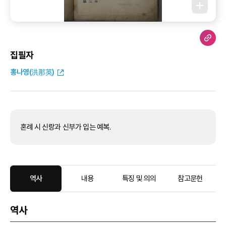
집필자
홍나영(洪那英)
혼례 시 신랑과 신부가 입는 예복.
역사
내용
특징 및 의의
참고문헌
역사