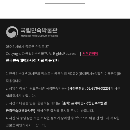
03045 서울시 종로구 삼청로 37
Copyright © 국립민속박물관. All Rights Reserved.
|
저작권정책
한국민속대백과사전 자료 이용 안내
1. 한국민속대백과사전의 텍스트는 공공누리 제2유형(출처명시+상업적 이용금지)을
적용합니다.
(사전편찬팀: 02-3704-3225)
2. 상업적 이용이 필요하시면 국립민속박물관
과 사전
협의하시기 바랍니다.
[출처: 표제어명–국립민속박물관
3. 사전의 내용을 인용·활용하실 때에는 '
한국민속대백과사전]
' 형식으로 출처를 표시해 주시기 바랍니다.
4. 사진 및 동영상은 개별 저작권 정보가 상이할 수 있으므로, 이용 전 반드시 저작권
정보를 확인하시기 바랍니다.