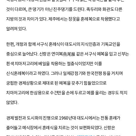
것이 다르며, 큰 댕기가 아닌 진주댕기를 드린다. 족두리와 화관도 다른
지방의 것과 차이가 있다. 제주에서는 장옷을 혼례복으로 착용했다고
알려져 있다.
한편, 개항과 함께 서구식 혼례식이 대도시의 지식인층과 기독교인을
중심으로 늘어났다. 신랑은 연미복燕尾服 같은 서구식 예복을 입고 신부는
흰색 치마저고리에 베일을 착용하는 절충식이었지만 이를
신식혼례복이라고 하였다. 그러나 일제강점기와 한국전쟁 등을 거치며
궁핍한 경제상황으로 제대로 된 예복을 갖추기 힘들었으므로
치마저고리에 한삼용으로 수건만을 손에 두르고 예를 올리는 경우도 적지
않았다.
경제 발전과 도시화의 진행으로 1960년대 대도시에서는 전통 혼례가
줄어들고 예식장에서 혼례식을 치르는 것이 보편화되었다. 신랑은