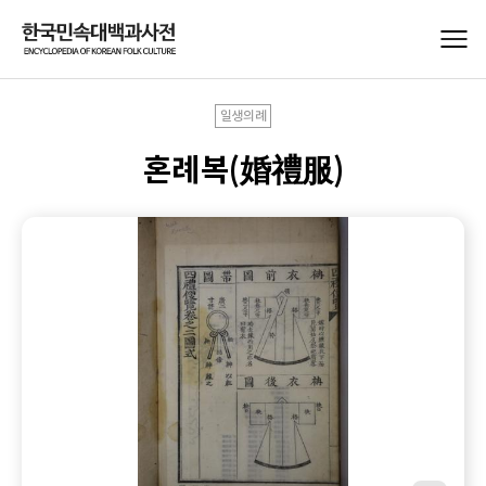
일생의례
혼례복(婚禮服)