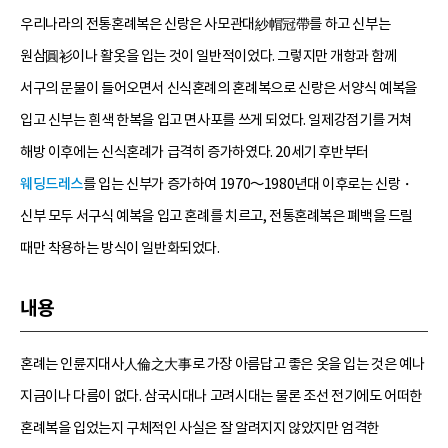
우리나라의 전통혼례복은 신랑은 사모관대紗帽冠帶를 하고 신부는
원삼圓衫이나 활옷을 입는 것이 일반적이었다. 그렇지만 개항과 함께
서구의 문물이 들어오면서 신식혼례의 혼례복으로 신랑은 서양식 예복을
입고 신부는 흰색 한복을 입고 면사포를 쓰게 되었다. 일제강점기를 거쳐
해방 이후에는 신식혼례가 급격히 증가하였다. 20세기 후반부터
웨딩드레스
를 입는 신부가 증가하여 1970～1980년대 이후로는 신랑・
신부 모두 서구식 예복을 입고 혼례를 치르고, 전통혼례복은 폐백을 드릴
때만 착용하는 방식이 일반화되었다.
내용
혼례는 인륜지대사人倫之大事로 가장 아름답고 좋은 옷을 입는 것은 예나
지금이나 다름이 없다. 삼국시대나 고려시대는 물론 조선 전기에도 어떠한
혼례복을 입었는지 구체적인 사실은 잘 알려지지 않았지만 엄격한