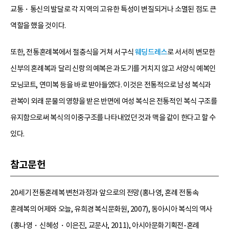
교통・통신의 발달로 각 지역의 고유한 특성이 변질되거나 소멸된 점도 큰
역할을 했을 것이다.
또한, 전통혼례복에서 절충식을 거쳐 서구식
웨딩드레스
로 서서히 변모한
신부의 혼례복과 달리 신랑의 예복은 과도기를 거치지 않고 서양식 예복인
모닝코트, 연미복 등을 바로 받아들였다. 이것은 전통적으로 남성 복식과
관복이 외래 문물의 영향을 받은 반면에 여성 복식은 전통적인 복식 구조를
유지함으로써 복식의 이중구조를 나타내었던 것과 맥을 같이 한다고 할 수
있다.
참고문헌
20세기 전통혼례복 변천과정과 앞으로의 전망(홍나영, 혼례 전통속
혼례복의 어제와 오늘, 유희경 복식문화원, 2007), 동아시아 복식의 역사
(홍나영・신혜성・이은진, 교문사, 2011), 아시아문화기획전-혼례