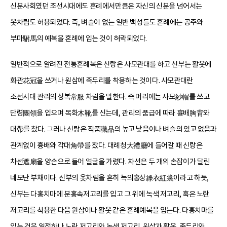
신분사회였던 조선시대에도 혼례에서만큼은 자신의 신분을 넘어서는
옷차림도 허용되었다. 즉, 벼슬이 없는 일반 백성들도 혼례에는 공주와
부마駙馬의 예복을 혼례에 입는 것이 허락되었다.
일반적으로 알려진 전통혼례복은 신랑은 사모관대를 하고 신부는 활옷에
화관花冠을 쓰거나 원삼에 족두리를 착용하는 것이다. 사모관대란
조선시대 관리의 상복常服 차림을 말한다. 즉 머리에는 사모紗帽를 쓰고
단령團領을 입으며 목화木靴를 신는데, 관리의 품급에 따라 흉배胸背와
대帶를 찼다. 그러나 신랑은 직품職品의 높고 낮음이나 벼슬의 있고 없음과
관계없이 흉배와 각대角帶를 찼다. 대례청大禮廳에 들어갈 때 신랑은
차선遮扇을 양손으로 들어 얼굴을 가렸다. 차선은 두 개의 손잡이가 달린
네모난 부채이다. 신부의 옷차림을 흔히 녹의홍상綠衣紅裳이라고 하듯,
신부는 다홍치마에 분홍속저고리를 입고 그 위에 녹색 저고리, 혹은 노란
저고리를 착용한 다음 원삼이나 활옷 같은 혼례예복을 입는다. 다홍치마를
입는 것을 일정하나 노란 저고리와 녹색 저고리, 원삼과 활옷, 족두리와