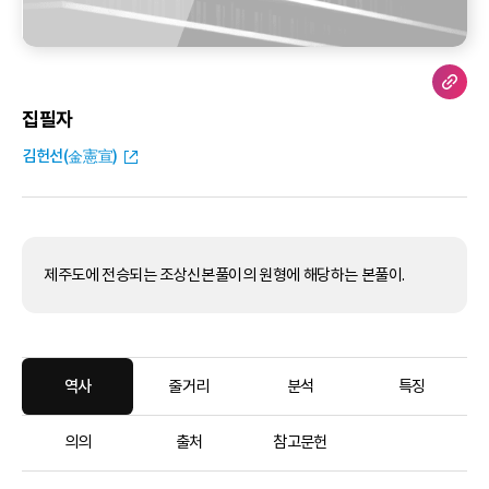
집필자
김헌선(金憲宣)
제주도에 전승되는 조상신본풀이의 원형에 해당하는 본풀이.
역사
줄거리
분석
특징
의의
출처
참고문헌