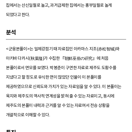
집에서는 산신일월로 놀고, 과거급제한 집에서는 홍부일월로 놀게
되었다고 한다.
분석
<군웅본풀이>는 일제강점기 때 자료집인 아카마스 지조(赤松智城)와
아키바 다카시(秋葉隆)가 수집한 『朝鮮巫俗の硏究』에 처음
본풀이로서 면모를 보였다. 박봉춘이 구연한 자료로 제주도 도황수를
지냈다고 할 정도로 유식한 면이 많았던 인물이 이 본풀이를
제공하였으므로 신뢰도와 가치가 있는 자료임을 알 수 있다. 이 본풀이는
육지와 제주도의 역사적 연계성을 밝혀 줄 수 있는 자료이고, 동시에
제주도의 본풀이 내력과 근거를 알 수 있는 자료여서 전승 상황을
개괄적으로 이해할 수 있다.