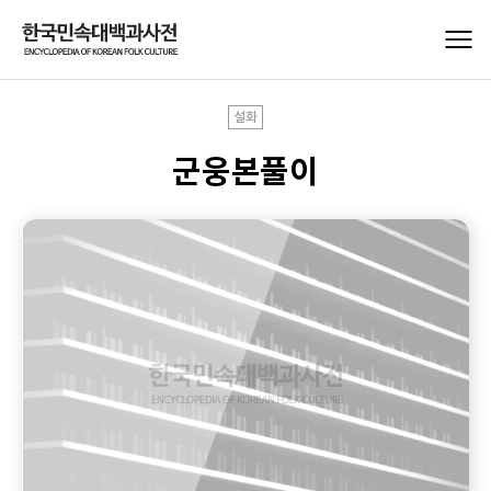
설화
군웅본풀이