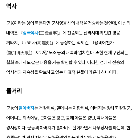
역사
군웅이라는 용어로 본다면 군사영웅신의 내력을 전승하는 것인데, 이 신의
내력은 『
삼국유사
(三國遺事)』에 전승되는 신라시대의 민간 영웅
거타지, 『고려사(高麗史)』에 등장하는 작제건, 『용비어천가
(龍飛御天歌)』 제22장 도조 등의 내력과 일치한다. 또한 현재 구전되는
설화 속에서도 같은 내용을 거듭 확인할 수 있다. 이러한 점에서 전승의
역사성과 지속성을 확보하고 있는 대표적 본풀이 가운데 하나이다.
줄거리
군농의
할아버지
는 천왕제석, 할머니는 지황제석, 아버지는 왕태조 왕장군,
어머니는 희속에낭, 큰아들은 왕근, 둘째 아들은 왕빈, 막내아들은
왕사랑이다. 군농의 아버지가 홀아비로 살아가면서 나무장사를 하는데, 한
초립동이가 와서 자신은 동해용왕의 아들이라 말하고 동해용왕과