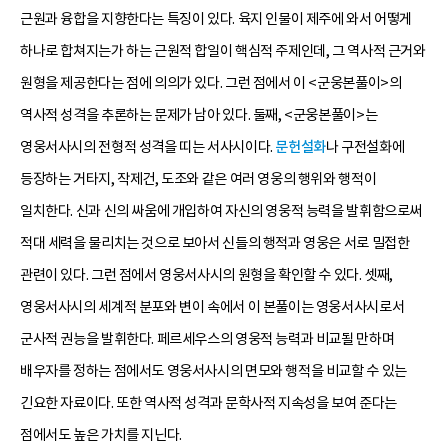
근원과 융합을 지향한다는 특징이 있다. 육지 인물이 제주에 와서 어떻게
하나로 합쳐지는가 하는 근원적 합일이 핵심적 주제인데, 그 역사적 근거와
원형을 제공한다는 점에 의의가 있다. 그런 점에서 이 <군웅본풀이>의
역사적 성격을 추론하는 문제가 남아 있다. 둘째, <군웅본풀이>는
영웅서사시의 전형적 성격을 띠는 서사시이다.
문헌설화
나 구전설화에
등장하는 거타지, 작제건, 도조와 같은 여러 영웅의 행위와 행적이
일치한다. 신과 신의 싸움에 개입하여 자신의 영웅적 능력을 발휘함으로써
적대 세력을 물리치는 것으로 보아서 신들의 행적과 영웅은 서로 밀접한
관련이 있다. 그런 점에서 영웅서사시의 원형을 확인할 수 있다. 셋째,
영웅서사시의 세계적 분포와 변이 속에서 이 본풀이는 영웅서사시로서
군사적 권능을 발휘한다. 페르세우스의 영웅적 능력과 비교될 만하며
배우자를 정하는 점에서도 영웅서사시의 면모와 행적을 비교할 수 있는
긴요한 자료이다. 또한 역사적 성격과 문학사적 지속성을 보여 준다는
점에서도 높은 가치를 지닌다.