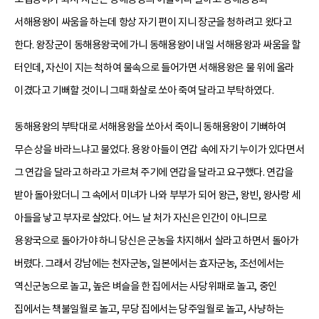
서해용왕이 싸움을 하는데 항상 자기 편이 지니 장군을 청하려고 왔다고
한다. 왕장군이 동해용왕국에 가니 동해용왕이 내일 서해용왕과 싸움을 할
터인데, 자신이 지는 척하여 물속으로 들어가면 서해용왕은 물 위에 올라
이겼다고 기뻐할 것이니 그때 화살로 쏘아 죽여 달라고 부탁하였다.
동해용왕의 부탁대로 서해용왕을 쏘아서 죽이니 동해용왕이 기뻐하여
무슨 상을 바라느냐고 물었다. 용왕 아들이 연갑 속에 자기 누이가 있다면서
그 연갑을 달라고 하라고 가르쳐 주기에 연갑을 달라고 요구했다. 연갑을
받아 돌아왔더니 그 속에서 미녀가 나와 부부가 되어 왕근, 왕빈, 왕사랑 세
아들을 낳고 부자로 살았다. 어느 날 처가 자신은 인간이 아니므로
용왕국으로 돌아가야 하니 당신은 군농을 차지해서 살라고 하면서 돌아가
버렸다. 그래서 강남에는 천자군농, 일본에서는 효자군농, 조선에서는
역신군농으로 놀고, 높은 벼슬을 한 집에서는 사당위패로 놀고, 중인
집에서는 책불일월로 놀고, 무당 집에서는 당주일월로 놀고, 사냥하는