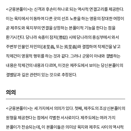
<군웅본풀이>는 신격과 후손이 하나로 되는 역사적 연결고리를 제공한다.
이는 육지에서 이동하여 다른 곳의 선조 노릇을 하는 영웅의 장대한 여정이
곧 제주도와 육지부의 연결을 상정하는 본풀이적 기능을 한다는 점을
환기시킨다. 당나라 숙종이 잠저(潛邸) 시에 당나라의 중심부에서 와서
주변부 인물인 저민의(渚旻義, 또는 焉旻義)와 결합하여 작제건을 낳고
작제건이 영웅적 행위를 하는 것과 같다. 그러나 군웅이 아내와 결별하는
내용은 작제건의 내용과 다르며, 이것은 제주도에서 보이는 당신본풀이의
결별담과 깊은 관련이 있는 것으로 추정된다.
의의
<군웅본풀이>는 세 가지에서 의의가 있다. 첫째, 제주도의 조상신본풀이의
원형을 제공한다는 점에서 각별한 서사로이다. 제주도에는 여러 가지
본풀이가 전승되는데, 이 본풀이들은 의미상 육지와 제주도 사이의 역사적