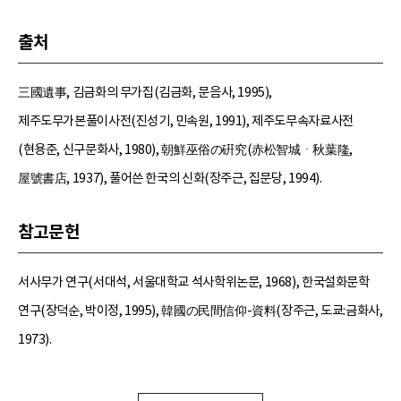
출처
三國遺事, 김금화의 무가집(김금화, 문음사, 1995),
제주도무가본풀이사전(진성기, 민속원, 1991), 제주도무속자료사전
(현용준, 신구문화사, 1980), 朝鮮巫俗の硏究(赤松智城ㆍ秋葉隆,
屋號書店, 1937), 풀어쓴 한국의 신화(장주근, 집문당, 1994).
참고문헌
서사무가 연구(서대석, 서울대학교 석사학위논문, 1968), 한국설화문학
연구(장덕순, 박이정, 1995), 韓國の民間信仰-資料(장주근, 도쿄:금화사,
1973).