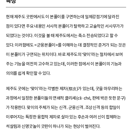
특징
현재 제주도 굿판에서도 이 본풀이를 구연하는데 일제강점기에 달라진
점이 있다면 주요 내용인 서사적 본풀이가 탈락하고 교술적인 서사무가가
되었다는 것이다. 이것을 볼 때 제주도에서는 축소 전승되었다고 할 수
있다. 이러함에도 <군웅본풀이>를 이해하는 데 결정적인 준거가 되는 것은
이 본풀이가 구연되는 위치이다. 바로 제주도의 ‘맞이’라는 절차에서 보여
주는 기능을 여전히 고수하고 있는데, 이러한 점에서 이 본풀이의 기능과
의의를 쉽게 확인할 수 있다.
제주도 굿에는 ‘맞이’라는 각별한 제차(祭次)가 있는데, 굿을 마무리하는
과정에서 일정한 본풀이들의 연쇄적 클리셰(cli·ché, 판에 박은 듯한 문구)
가 작용한다. 맞이의 주체가 되는 신격․군웅신격․조상신격 등의 합일이
이루어지는 특정한 융합적 제차로 살아 있는 후손과 여러 신이 합체하는
석살림과 신명굿놀이 굿판이 하나가 되는 현상이 벌어진다.