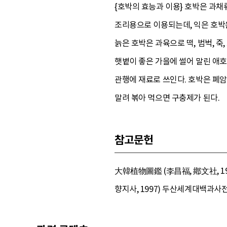
{호박의 효능과 이용} 호박은 과채
조리용으로 이용되는데, 익은 호박은
늙은 호박은 과육으로 떡, 범벅, 죽
햇볕이 좋은 가을에 썰어 말린 애호
관행에 재료로 쓰인다. 호박은 폐암
말려 볶아 먹으면 구충제가 된다.
참고문헌
大韓植物圖鑑 (李昌福, 鄕文社, 19
향지사, 1997) 두산세계대백과사전