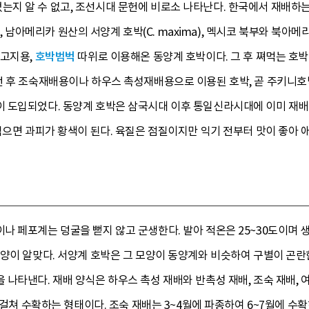
지 알 수 없고, 조선시대 문헌에 비로소 나타난다. 한국에서 재배하
a), 남아메리카 원산의 서양계 호박(C. maxima), 멕시코 북부와 북아메
박고지용,
호박범벅
따위로 이용해온 동양계 호박이다. 그 후 쪄먹는 호박
전 후 조숙재배용이나 하우스 촉성재배용으로 이용된 호박, 곧 주키니호
 도입되었다. 동양계 호박은 삼국시대 이후 통일신라시대에 이미 재배
익으면 과피가 황색이 된다. 육질은 점질이지만 익기 전부터 맛이 좋아 
 페포계는 덩굴을 뻗지 않고 군생한다. 발아 적온은 25~30도이며 생육
토양이 알맞다. 서양계 호박은 그 모양이 동양계와 비슷하여 구별이 곤
나타낸다. 재배 양식은 하우스 촉성 재배와 반촉성 재배, 조숙 재배, 여
 걸쳐 수확하는 형태이다. 조숙 재배는 3~4월에 파종하여 6~7월에 수