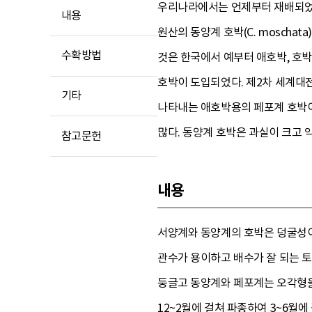
우리나라에서는 언제부터 재배되었는
내용
원산의 동양계 호박(C. moschat
수확방법
것은 한국에서 예부터 애호박, 호
호박이 도입되었다. 제2차 세계대
기타
나타내는 애호박용의 페포계 호박이
많다. 동양계 호박은 과실이 크고 
참고문헌
내용
서양계와 동양계의 호박은 덩굴성이나
관수가 용이하고 배수가 잘 되는 
둥글고 동양계와 페포계는 오각형을 
12~2월에 걸쳐 파종하여 3~6월에