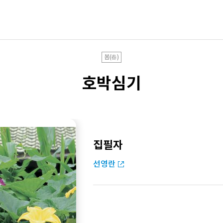
봄(春)
호박심기
집필자
선영란