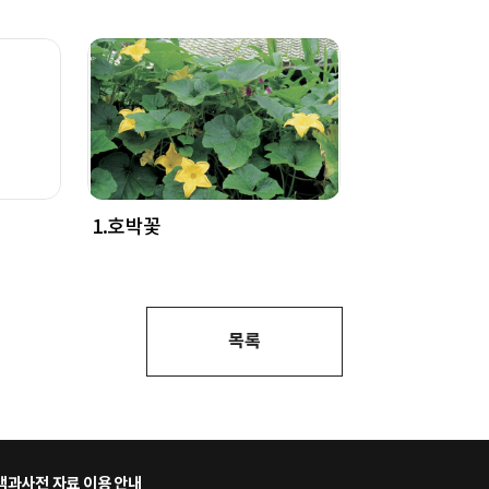
1.호박꽃
목록
과사전 자료 이용 안내