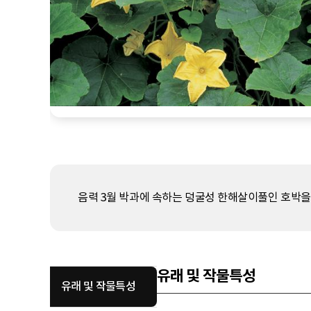
음력 3월 박과에 속하는 덩굴성 한해살이풀인 호박을 
유래 및 작물특성
유래 및 작물특성