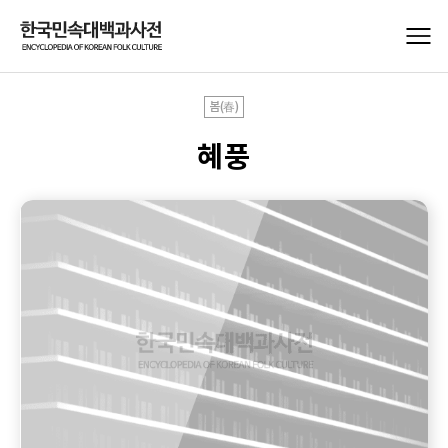
봄(春)
혜풍