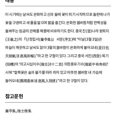
내용
이 시기에는 날씨도 온화하고 산과 들에 꽃이 피기 시작하므로 들판에 나가
꽃을 구경하고 새 풀을 밟으며 봄을 즐긴다. 온화한 봄바람처럼 만백성을
돌봐주는 임금의 은혜를 혜풍에 비유하기도 한다. 중국 진(晋)나라 왕희지
(王羲之)의 『난정집서(蘭亭集)』 서문(序文)에 “이날(3월 3일)은
하늘이 깨끗하고 날씨도 맑아 3월의 봄바람이 온화하게 불어오네(是日也
天朗氣淸 惠風和暢).”라고 한 구절이 있다. 그리고 중국 서진(西晉) 육기
(陸機)의 ‘의고시십이수(擬古詩十二首) 의정중유기수(擬庭中有奇樹)’
시에 “철쭉꽃은 숲과 물가를 따라 피어 있고 따뜻한 봄바람 내 가슴에
들어오네(躑躅遵林渚 惠風入我懷).”라고 한 구절이 있다.
참고문헌
蘭亭集, 陸士衡集