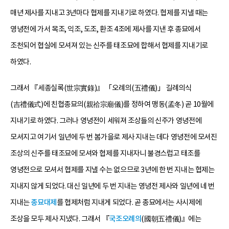
매년 제사를 지내고 3년마다 협제를 지내기로 하였다. 협제를 지낼 때는
영녕전에 가서 목조, 익조, 도조, 환조 4조에 제사를 지낸 후 종묘에서
조천되어 협실에 모셔져 있는 신주를 태조묘에 합해서 협제를 지내기로
하였다.
그래서 『세종실록(世宗實錄)』 「오례의(五禮儀)」 길례의식
(吉禮儀式)에 친협종묘의(親祫宗廟儀)를 정하여 맹동(孟冬) 곧 10월에
지내기로 하였다. 그러나 영녕전이 세워져 조상들의 신주가 영녕전에
모셔지고 여기서 일년에 두 번 봄가을로 제사 지내는 데다 영녕전에 모셔진
조상의 신주를 태조묘에 모셔와 협제를 지내자니 불경스럽고 태조를
영녕전으로 모셔서 협제를 지낼 수는 없으므로 3년에 한 번 지내는 협제는
지내지 않게 되었다. 대신 일년에 두 번 지내는 영녕전 제사와 일년에 네 번
지내는
종묘대제
를 협제처럼 지내게 되었다. 곧 종묘에서는 사시제에
조상을 모두 제사 지냈다. 그래서 『
국조오례의
(國朝五禮儀)』에는