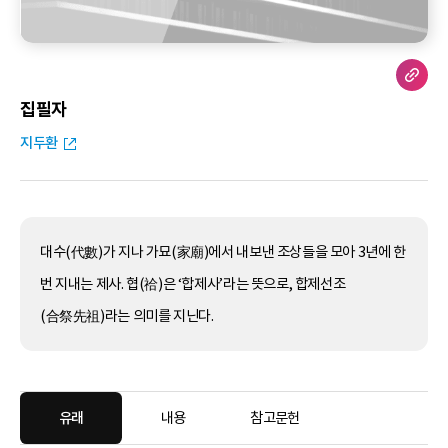
집필자
지두환
대수(代數)가 지나 가묘(家廟)에서 내보낸 조상들을 모아 3년에 한
번 지내는 제사. 협(祫)은 ‘합제사’라는 뜻으로, 합제선조
(合祭先祖)라는 의미를 지닌다.
유래
내용
참고문헌