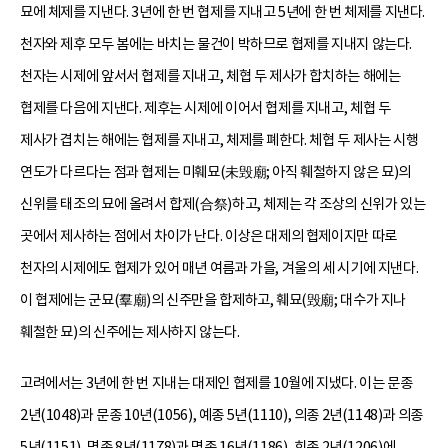
묘에 체제를 지낸다. 3년에 한 번 협제를 지내고 5년에 한 번 체제를 지낸다.
천자와 제후 모두 봄에는 바치는 물건이 박하므로 협제를 지내지 않는다.
천자는 시제에 앞서서 협제를 지내고, 체협 두 제사가 합치하는 해에는
협제를 다음에 지낸다. 제후는 시제에 이어서 협제를 지내고, 체협 두
제사가 겹치는 해에는 협제를 지내고, 체제를 폐한다. 체협 두 제사는 시행
연도가 다르다는 점과 협제는 미훼묘(未毁廟; 아직 훼철하지 않은 묘)의
신위를 태조의 묘에 올려서 합제(合祭)하고, 체제는 각 조상의 신위가 있는
곳에서 제사하는 점에서 차이가 난다. 이상은 대제의 협제이지만 따로
천자의 시제에도 협제가 있어 매년 여름과 가을, 겨울의 세 시기에 지낸다.
이 협제에는 군묘(羣廟)의 신주만을 합제하고, 훼묘(毁廟; 대수가 지나
훼철한 묘)의 신주에는 제사하지 않는다.
고려에서는 3년에 한 번 지내는 대제인 협제를 10월에 지냈다. 이는 문종
2년(1048)과 문종 10년(1056), 예종 5년(1110), 의종 2년(1148)과 의종
5년(1151), 명종 8년(1178)과 명종 16년(1186), 희종 2년(1206)에