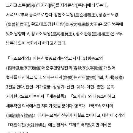
그리고 소목(昭穆)의 자리[座]를 지게문 밖[戶外]에 베푸는데,
서쪽으로부터 동쪽으로 한다. 황현조 목왕(皇玄祖穆王), 황증조 도왕
(皇曾祖度王), 황고 태조 강헌 대왕(皇考太祖康獻大王)은 모두 북쪽에
있어 남향하고, 황고조 익왕(皇高祖翼王), 황조 환왕(皇祖桓王)은 모두
남쪽에 있어 북향하게 한다고 하였다.
『국조오례의』에는 친협종묘의는 없고 사시급납향종묘의
(四時及臘享宗廟儀)와 춘추향영녕전의(春秋享永寧殿儀)가 있어
협제를 대신하고 있다. 의식은 재계(齋戒)는 산재(散齋) 4일, 치재(致齋)
3일을 한다. 진설- 거가출궁- 성생기- 신관- 궤식- 아헌- 종헌- 음복-
거가환궁으로 이루어져 『세종실록』 「오례의」와 대동소이하고
세부적인 의식에서만 차이가 있을 뿐이다. 영조대 『국조속오례의
(國朝續五禮儀)』에서는 모셔진 신위가 세실로 늘어나고, 대한제국기의
『대한예전(大韓禮典)』에는 황제식 묘제로 바뀌었지만 의식은