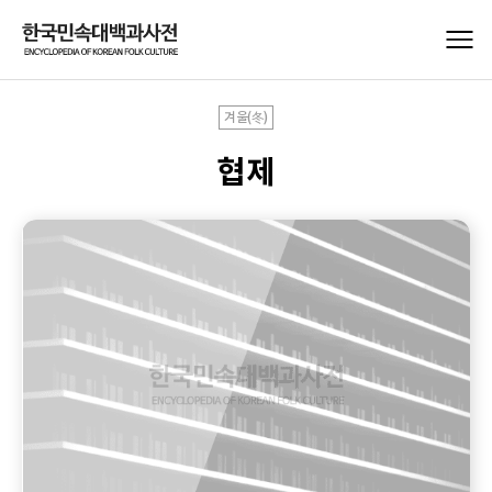
겨울(冬)
협제