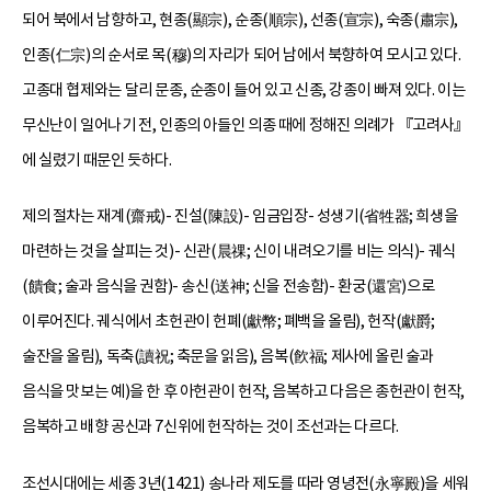
되어 북에서 남향하고, 현종(顯宗), 순종(順宗), 선종(宣宗), 숙종(肅宗),
인종(仁宗)의 순서로 목(穆)의 자리가 되어 남에서 북향하여 모시고 있다.
고종대 협제와는 달리 문종, 순종이 들어 있고 신종, 강종이 빠져 있다. 이는
무신난이 일어나기 전, 인종의 아들인 의종 때에 정해진 의례가 『고려사』
에 실렸기 때문인 듯하다.
제의 절차는 재계(齋戒)- 진설(陳設)- 임금입장- 성생기(省牲器; 희생을
마련하는 것을 살피는 것)- 신관(晨祼; 신이 내려오기를 비는 의식)- 궤식
(饋食; 술과 음식을 권함)- 송신(送神; 신을 전송함)- 환궁(還宮)으로
이루어진다. 궤식에서 초헌관이 헌폐(獻幣; 폐백을 올림), 헌작(獻爵;
술잔을 올림), 독축(讀祝; 축문을 읽음), 음복(飮福; 제사에 올린 술과
음식을 맛보는 예)을 한 후 아헌관이 헌작, 음복하고 다음은 종헌관이 헌작,
음복하고 배향 공신과 7신위에 헌작하는 것이 조선과는 다르다.
조선시대에는 세종 3년(1421) 송나라 제도를 따라 영녕전(永寧殿)을 세워