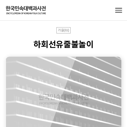
가을(秋)
하회선유줄불놀이