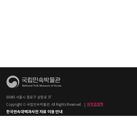
03045 서울시 종로구 삼청로 37
Copyright © 국립민속박물관. All Rights Reserved.
|
저작권정책
한국민속대백과사전 자료 이용 안내
1. 한국민속대백과사전의 텍스트는 공공누리 제2유형(출처명시+상업적 이용금지)을
적용합니다.