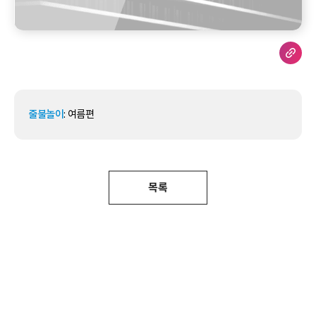
줄불놀이
: 여름편
목록