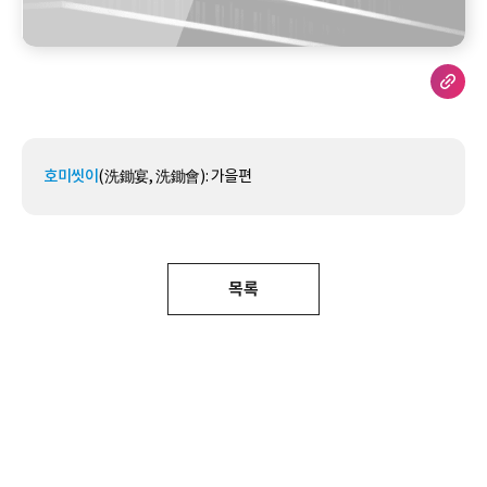
호미씻이
(洗鋤宴, 洗鋤會): 가을편
목록