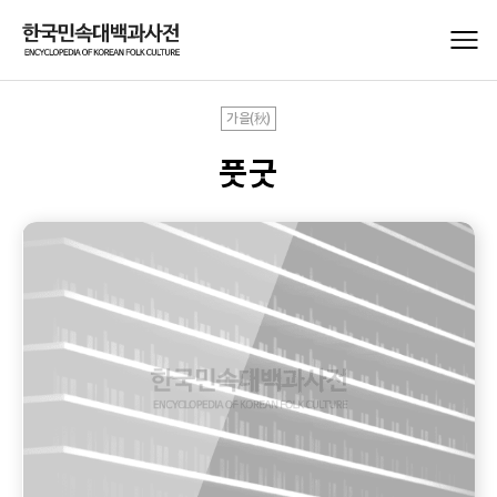
가을(秋)
풋굿