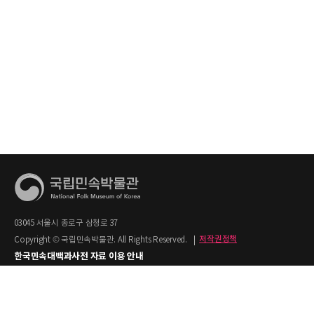
03045 서울시 종로구 삼청로 37
Copyright © 국립민속박물관. All Rights Reserved.
|
저작권정책
한국민속대백과사전 자료 이용 안내
1. 한국민속대백과사전의 텍스트는 공공누리 제2유형(출처명시+상업적 이용금지)을
적용합니다.