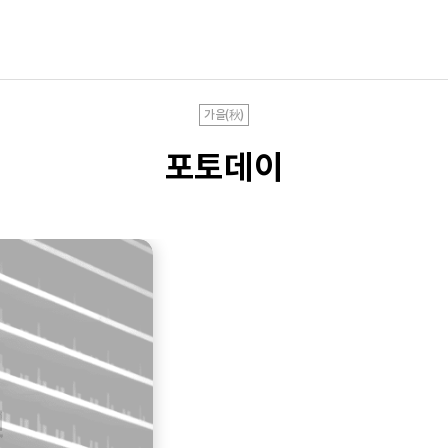
가을(秋)
포토데이