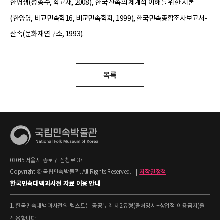
한평생(정종수, 학고재, 2008), 한국 산속의 체계적 이해를 위한 시론
(한양명, 비교민속학16, 비교민속학회, 1999), 한국민속종합조사보고서-
산속(문화재연구소, 1993).
목록
03045 서울시 종로구 삼청로 37
Copyright © 국립민속박물관. All Rights Reserved.
|
저작권정책
한국민속대백과사전 자료 이용 안내
1. 한국민속대백과사전의 텍스트는 공공누리 제2유형(출처명시+상업적 이용금지)을
적용합니다.