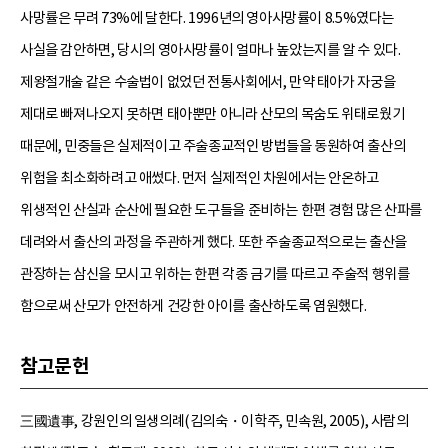
사망률은 무려 73%에 달한다. 1996년의 영아사망률이 8.5%였다는
사실을 감안하면, 당시의 영아사망률이 얼마나 높았는지를 알 수 있다.
제왕절개술 같은 수술법이 없었던 전통사회에서, 만약 태아가 자궁을
제대로 빠져나오지 못하면 태아뿐만 아니라 산모의 목숨도 위태로웠기
때문에, 민중들은 실제적이고 주술종교적인 방법들을 동원하여 출산의
위험을 최소화하려고 애썼다. 먼저 실제적인 차원에서는 안온하고
위생적인 산실과 순산에 필요한 도구들을 준비하는 한편 경험 많은 산파를
데려와서 출산의 과정을 주관하게 했다. 또한 주술종교적으로는 출산을
관장하는 삼신을 모시고 위하는 한편 각종 금기를 따르고 주술적 행위를
함으로써 산모가 안전하게 건강한 아이를 출산하도록 염원했다.
참고문헌
三國遺事, 강원인의 일생의례(김의숙・이학주, 민속원, 2005), 사람의