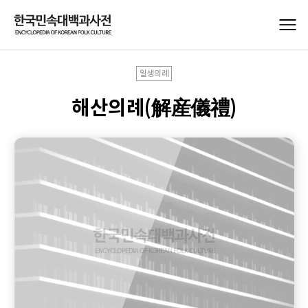
일생의례
해산의례(解産儀禮)