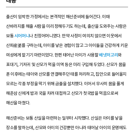
내용
출산이 임박한 가정에서는 본격적인 해산준비에 들어간다. 이때
산바라지를 해줄 사람을 미리 정해두기도 하는데, 출산을 도와주는 사람은
보통
시어머니
나 친정어머니였다. 만약 사정이 여의치 않으면 이웃에서
산파産婆를 구하는데, 아이를 낳은 경험이 많고 그 아이들을 건강하게 키운
여성에게 맡기기 마련이었다. 한편 태어난 아이가 사용할
배냇저고리
와
포대기, 기저귀 및 산모가 먹을 미역 등은 미리 구입해 두었다. 산모가 몸을
푼 이후에는 태아와 산모를 연결해주던 태를 처리하고, 집안으로 들어올지
모르는 각종 부정을 막기 위해 금줄을 설치했다. 이어서 무사히 몸을 풀게
해준삼 신에게 밥과 국을 차려 대접하고 산모가 첫국밥을 먹음으로써
해산을 마쳤다.
해산준비는 보통 산실을 마련하는 일부터 시작했다. 산실은 아이를 낳을
장소를 말하는데, 산모와 아이의 건강뿐만 아니라 태어날 아이의 운명에도