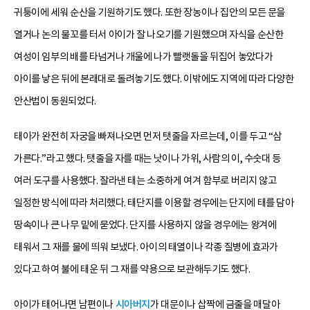
귀퉁이에 세워 순산을 기원하기도 했다. 또한 장농이나 집안의 모든 문을
열거나 논의 물꼬를 터서 아이가 잘 나오기를 기원했으며 자식을 순산한
여성이 임부의 배를 타넘거나 개울에 나가 빨랫돌을 뒤집어 놓았다가
아이를 낳은 뒤에 본래대로 돌려놓기도 했다. 이밖에도 지역에 따라 다양한
안산법이 동원되었다.
태아가 완전히 자궁을 빠져나오면 먼저 탯줄을 자르는데, 이를 두고 “삼
가른다.”라고 했다. 탯줄을 자를 때는 낫이나 가위, 사람의 이, 수숫대 등
여러 도구를 사용했다. 잘라낸 태는 소중하게 여겨 함부로 버리지 않고
일정한 방식에 따라 처리했다. 태단지를 이용할 경우에는 단지에 태를 담아
땅속이나 큰 나무 밑에 묻었다. 단지를 사용하지 않을 경우에는 왕겨에
태워서 그 재를 물에 띄워 보냈다. 아이의 태열이나 각종 질병에 효과가
있다고 하여 불에 태운 뒤 그 재를 약용으로 보관해두기도 했다.
아이가 태어나면 남편이나
시아버지
가 대문이나 삽짝에 금줄을 매달아