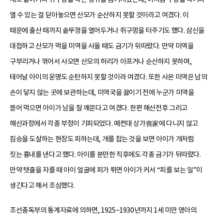
열 수 있는 걸 닫아놓으면 산모가 순산하지 못할 것이라고 여겼다. 이
때문에 출산 때까지 솥뚜껑을 열어두거나 쥐구멍을 터주기도 했다. 삼신을
대접하고 산모가 먹을 미역을 사올 때도 금기가 뒤따랐다. 만약 미역을
구부리거나 꺾어서 사오면 산모의 허리가 아프거나 순산하지 못하며,
태어날 아이의 운명도 순탄하지 못할 것이라 여겼다. 또한 사온 미역은 남의
손이 닿지 않는 곳에 보관하는데, 미역국을 끓이기 전에 누군가 미역을
뜯어 먹으면 아이가 남을 잘 깨문다고 여겼다. 한편 해산전후 그리고
해산과정에서 각종 부정이 기피되었다. 예컨대 상가喪家에 다니지 않고
짐승을 도살하는 현장도 피하는데, 개를 잡는 것을 보면 아이가 개처럼
짓는 흉내를 낸다고 했다. 아이를 분만한 직후에도 각종 금기가 뒤따랐다.
만약 탯줄을 자를 때 아이 얼굴에 피가 튀면 아이가 커서 “피를 보는 일”이
생긴다고 해서 조심했다.
조선총독부의 통계자료에 의하면, 1925~1930년까지 1세 미만 영아의