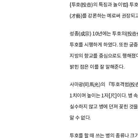
{투호(投壺)의 특징과 놀이법} 
(才藝)를 강론하는 예로써 권장되
성종(成宗) 10년에는 투호의(投壺
투호를 시행하게 하였다. 또한 궁중
지방의 향교를 중심으로도 행해졌다
밝힌 점은 이를 잘 말해준다.
사마광(司馬光)의 『투호격범(投壺格
1치이며 높이는 1자[尺]이다. 병 
실수하지 않고 병에 던져 꽂힌 것을
알 수 없다.
투호를 할 때 쓰는 병의 종류나 크