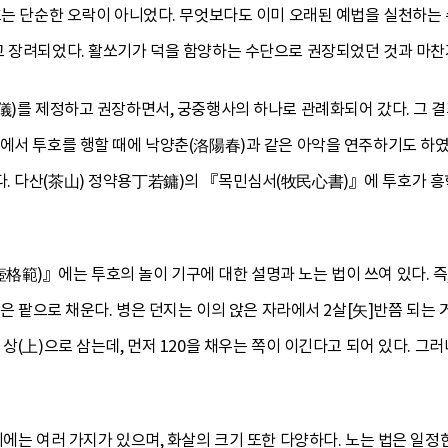
투호는 단순한 오락이 아니었다. 무엇보다도 이미 오래된 예법을 실천하는
고 장려되었다. 활쏘기가 덕을 함양하는 수단으로 권장되었던 것과 마찬
儀)를 제정하고 권장하면서, 궁중행사의 하나로 관례화되어 갔다. 그 결
에서 투호를 행할 때에 낙양춘(洛陽春)과 같은 아악을 연주하기도 하였
. 다산(茶山) 정약용丁若鏞)의 『목민심서(牧民心書)』에 투호가 흥
範)』에는 투호의 놀이 기구에 대한 설명과 노는 법이 쓰여 있다. 즉, 
속은 팥으로 채운다. 병은 던지는 이의 앉은 자라에서 2살[矢]반쯤 되는 거
 상(上)으로 삼는데, 먼저 120을 채우는 쪽이 이긴다고 되어 있다. 
기에는 여러 가지가 있으며, 화살의 크기 또한 다양하다. 노는 법은 일정