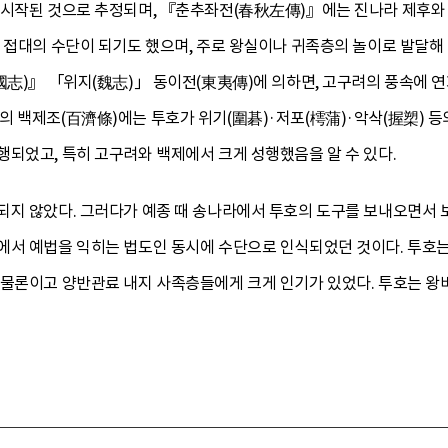
 시작된 것으로 추정되며, 『춘추좌전(春秋左傳)』에는 진나라 제후와 
님 접대의 수단이 되기도 했으며, 주로 왕실이나 귀족층의 놀이로 발달해
國志)』 「위지(魏志)」 동이전(東夷傳)에 의하면, 고구려의 풍속에 
 백제조(百濟條)에는 투호가 위기(圍碁)·저포(樗蒲)·악삭(握槊) 등
되었고, 특히 고구려와 백제에서 크게 성행했음을 알 수 있다.
되지 않았다. 그러다가 예종 때 송나라에서 투호의 도구를 보내오면서
에서 예법을 익히는 법도인 동시에 수단으로 인식되었던 것이다. 투호
 물론이고 양반관료 내지 사족층들에게 크게 인기가 있었다. 투호는 왕