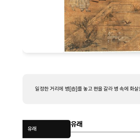
일정한 거리에 병[壺]를 놓고 편을 갈라 병 속에 화살
유래
유래