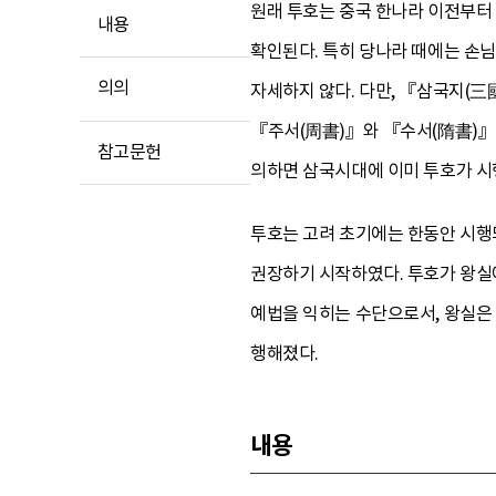
원래 투호는 중국 한나라 이전부터
내용
확인된다. 특히 당나라 때에는 손
의의
자세하지 않다. 다만, 『삼국지(三
『주서(周書)』와 『수서(隋書)』의
참고문헌
의하면 삼국시대에 이미 투호가 시행
투호는 고려 초기에는 한동안 시행
권장하기 시작하였다. 투호가 왕실
예법을 익히는 수단으로서, 왕실은
행해졌다.
내용