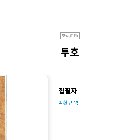
정월(正月)
투호
집필자
박환규