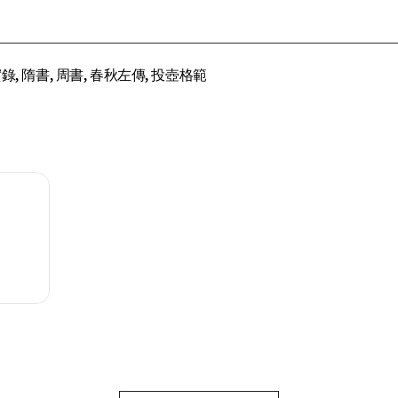
錄, 隋書, 周書, 春秋左傳, 投壺格範