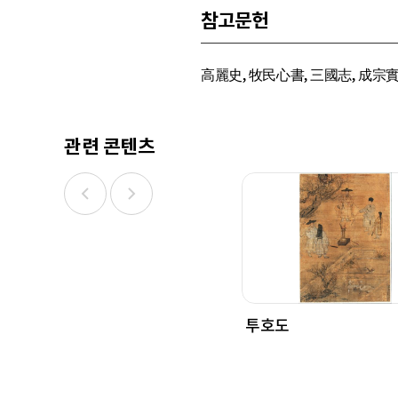
참고문헌
高麗史, 牧民心書, 三國志, 成宗實
관련 콘텐츠
투호도