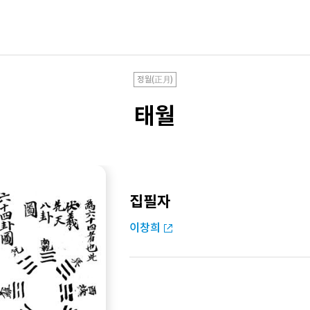
정월(正月)
태월
집필자
이창희