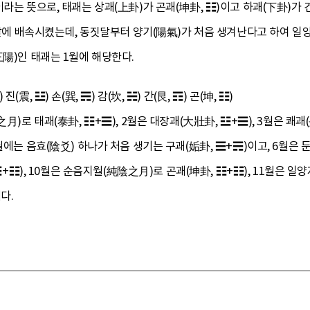
라는 뜻으로, 태괘는 상괘(上卦)가 곤괘(坤卦, ☷)이고 하괘(下卦)가 
두 달에 배속시켰는데, 동짓달부터 양기(陽氣)가 처음 생겨난다고 하여 
三陽)인 태괘는 1월에 해당한다.
) 진(震, ☳) 손(巽, ☴) 감(坎, ☵) 간(艮, ☶) 곤(坤, ☷)
之月)로 태괘(泰卦, ☷+☰), 2월은 대장괘(大壯卦, ☳+☰), 3월은 쾌괘
에는 음효(陰爻) 하나가 처음 생기는 구괘(姤卦, ☰+☴)이고, 6월은 둔괘
 ☶+☷), 10월은 순음지월(純陰之月)로 곤괘(坤卦, ☷+☷), 11월은 
다.