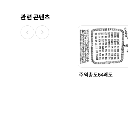
관련 콘텐츠
주역총도64괘도