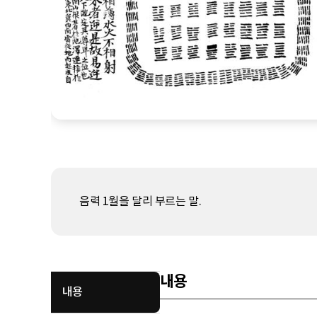
음력 1월을 달리 부르는 말.
내용
내용