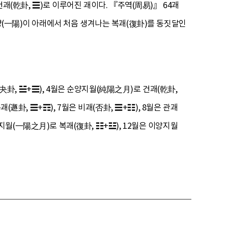
건괘(乾卦, ☰)로 이루어진 괘이다. 『주역(周易)』 64괘
일양(一陽)이 아래에서 처음 생겨나는 복괘(復卦)를 동짓달인
(夬卦, ☱+☰), 4월은 순양지월(純陽之月)로 건괘(乾卦,
(遯卦, ☰+☶), 7월은 비괘(否卦, ☰+☷), 8월은 관괘
일양지월(一陽之月)로 복괘(復卦, ☷+☳), 12월은 이양지월