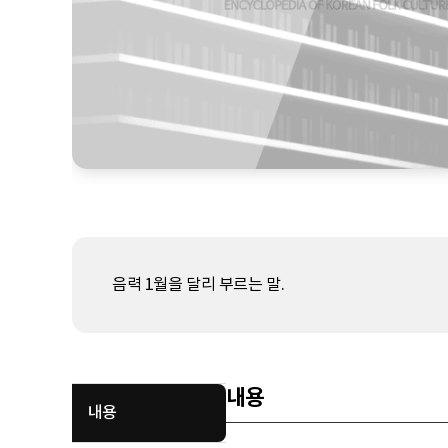
음력 1월을 달리 부르는 말.
내용
내용