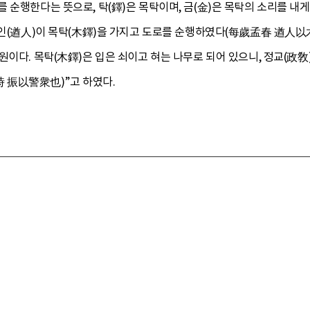
 순행한다는 뜻으로, 탁(鐸)은 목탁이며, 금(金)은 목탁의 소리를 내게
주인(遒人)이 목탁(木鐸)을 가지고 도로를 순행하였다(每歲孟春 遒人以木
원이다. 목탁(木鐸)은 입은 쇠이고 혀는 나무로 되어 있으니, 정교(政
 振以警衆也)”고 하였다.