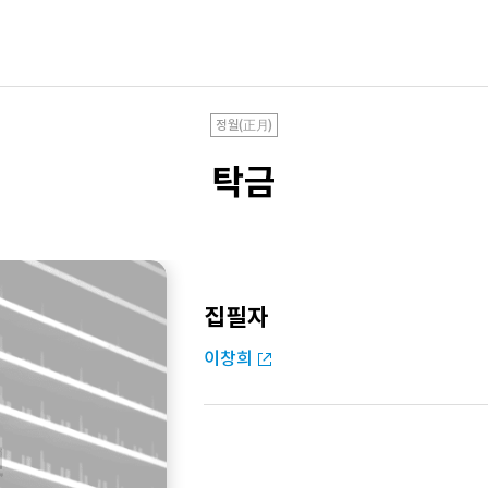
정월(正月)
탁금
집필자
이창희