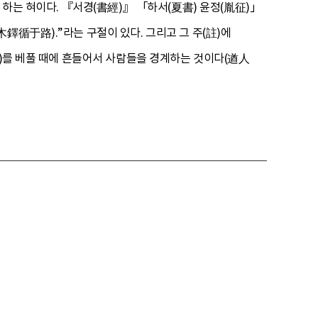
 하는 혀이다. 『서경(書經)』 「하서(夏書) 윤정(胤征)」
鐸循于路).”라는 구절이 있다. 그리고 그 주(註)에
敎)를 베풀 때에 흔들어서 사람들을 경계하는 것이다(遒人