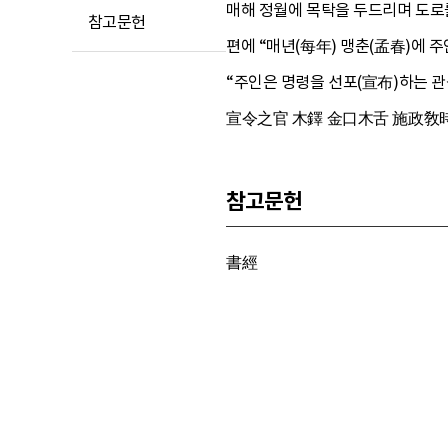
매해 정월에 목탁을 두드리며 도로를
참고문헌
편에 “매년(每年) 맹춘(孟春)에 
“주인은 명령을 선포(宣布)하는 관
宣令之官 木鐸 金口木舌 施政敎時
참고문헌
書經