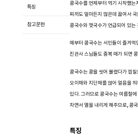
콩국수를 언제부터 먹기 시작했는지는
특징
찌끼도 얼마든지 많은데 끓여서 국을
참고문헌
콩국수와 깻국수가 언급되어 있는 
예부터 콩국수는 서민들이 즐겨먹던
진관사 스님들도 중복 때가 되면 콩
콩국수는 콩을 씻어 불렸다가 껍질을
오이채와 지단채를 얹어 얼음을 띄
있다. 그러므로 콩국수는 여름철에
차면서 열을 내리게 해주므로, 콩국
특징