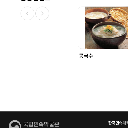
콩국수
한국민속대백