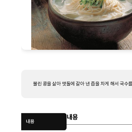
불린 콩을 삶아 맷돌에 갈아 낸 즙을 차게 해서 국수
내용
내용