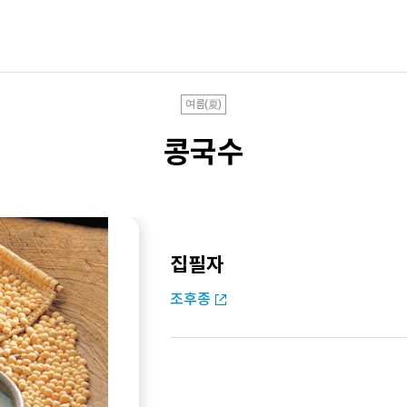
여름(夏)
콩국수
집필자
조후종