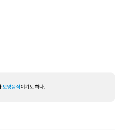
라
보양음식
이기도 하다.