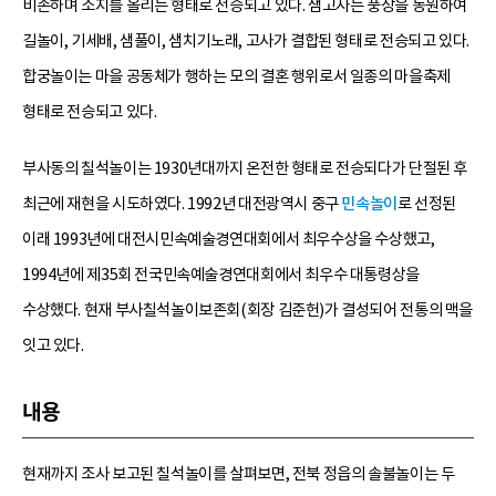
비손하며 소지를 올리는 형태로 전승되고 있다. 샘고사는 풍장을 동원하여
길놀이, 기세배, 샘풀이, 샘치기노래, 고사가 결합된 형태로 전승되고 있다.
합궁놀이는 마을 공동체가 행하는 모의 결혼 행위로서 일종의 마을축제
형태로 전승되고 있다.
부사동의 칠석놀이는 1930년대까지 온전한 형태로 전승되다가 단절된 후
최근에 재현을 시도하였다. 1992년 대전광역시 중구
민속놀이
로 선정된
이래 1993년에 대전시민속예술경연대회에서 최우수상을 수상했고,
1994년에 제35회 전국민속예술경연대회에서 최우수 대통령상을
수상했다. 현재 부사칠석놀이보존회(회장 김준헌)가 결성되어 전통의 맥을
잇고 있다.
내용
현재까지 조사 보고된 칠석놀이를 살펴보면, 전북 정읍의 솔불놀이는 두