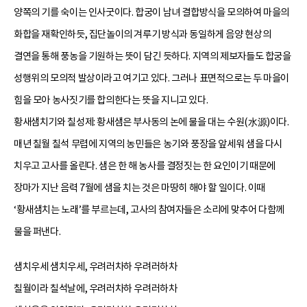
양쪽의 기를 숙이는 인사굿이다. 합궁이 남녀 결합방식을 모의하여 마을의
화합을 재확인하듯, 집단놀이의 겨루기 방식과 동일하게 음양 현상의
결연을 통해 풍농을 기원하는 뜻이 담긴 듯하다. 지역의 제보자들도 합궁을
성행위의 모의적 발상이라고 여기고 있다. 그러나 표면적으로는 두 마을이
힘을 모아 농사짓기를 합의한다는 뜻을 지니고 있다.
황새샘치기와 칠성제: 황새샘은 부사동의 논에 물을 대는 수원(水源)이다.
매년 칠월 칠석 무렵에 지역의 농민들은 농기와 풍장을 앞세워 샘을 다시
치우고 고사를 올린다. 샘은 한 해 농사를 결정짓는 한 요인이기 때문에
장마가 지난 음력 7월에 샘을 치는 것은 마땅히 해야 할 일이다. 이때
‘황새샘치는 노래’를 부르는데, 고사의 참여자들은 소리에 맞추어 다함께
물을 퍼낸다.
샘치우세 샘치우세, 우려러차하 우려러하차
칠월이라 칠석날에, 우려러차하 우려러하차