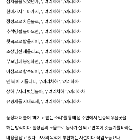
샘치움을 잊었던가, 우려러차하 우려러하차
한바가지 두바가지, 우려러차하 우려러하차
정성으로 치운물로, 우려러차하 우려러하차
추석명절 돌아오면, 우려러차하 우려러하차
햇곡으로 밥을지어, 우려러차하 우려러하차
조상님전 제올리고, 우려러차하 우려러하차
부모님께 봉양하면, 우려러차하 우려러하차
이샘으로 합수되어, 우려러차하 우려러하차
만 복 이 기틀터니, 우려러차하 우려러하차
상하부사리 벗님들아, 우려러차하 우려러하차
유왕제를 지내로세, 우려러차하 우려러하차
풍장과 더불어 ‘메기고 받는 소리’를 통해 샘 주변에서 일종의 우물굿을
하는 방식이다. 칠성님의 도움으로 농사가 잘 되고 만복이 깃들기를 바라는
내용을 담고 있다. 고사의 목적에 부합하는 사설이다. 작업노동요나