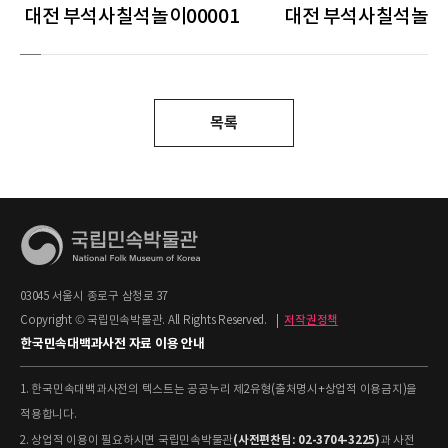
대전 부석사칠석놀이00001
대전 부석사칠석놀이0
목록
03045 서울시 종로구 삼청로 37
Copyright © 국립민속박물관. All Rights Reserved.
|
저작권정책
한국민속대백과사전 자료 이용 안내
1. 한국민속대백과사전의 텍스트는 공공누리 제2유형(출처명시+상업적 이용금지)을
적용합니다.
(사전편찬팀: 02-3704-3225)
2. 상업적 이용이 필요하시면 국립민속박물관
과 사전