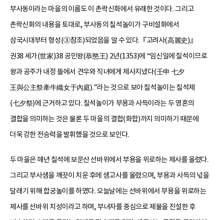
부사동이라는 마을의 이름도 이 촌락신화에서 유래한 것이다. 그리고
촌락신화의 내용을 토대로, 부사동의 칠석놀이가 구비설화에서
삼국시대부터 형성(③참조)되었음을 알 수 있다.『고려사(高麗史)』
권38 세가(世家)38 공민왕(恭愍王) 2년(1353)에 “임신일에 칠석이므로
왕과 공주가 내정 뜰에서 견우와 직녀에게 제사지냈다(壬申 七夕
王與公主祭牽牛織女于內庭).”라는 것으로 보아 칠석놀이는 칠석제
(七夕祭)에 근거하고 있다. 칠석놀이가 부용과 사득이라는 두 영혼의
결합을 의미하는 것은 물론 두 마을의 결합(화합)까지 의미하기 때문에
더욱 강한 전승력을 발휘했을 것으로 보인다.
두 마을은 매년 칠석에 보문산 선바위에서 부용을 위로하는 제사를 올렸다.
그리고 부사샘을 깨끗이 치운 후에 샘고사를 올렸으며, 부용과 사득의 넋을
달래기 위해 합궁놀이를 하였다. 오늘날에는 선바위에서 부용을 위로하는
제사를 선바위 치성이라고 하며, 부녀자를 중심으로 제물을 진설한 후