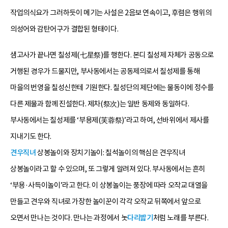
작업의식요가 그러하듯이 메기는 사설은 2음보 연속이고, 후렴은 행위의
의성어와 감탄어구가 결합된 형태이다.
샘고사가 끝나면 칠성제(七星祭)를 행한다. 본디 칠성제 자체가 공동으로
거행된 경우가 드물지만, 부사동에서는 공동제의로서 칠성제를 통해
마을의 번영을 칠성신한테 기원한다. 칠성단의 제단에는 물동이에 정수를
다른 제물과 함께 진설한다. 제차(祭次)는 일반 동제와 동일하다.
부사동에서는 칠성제를 ‘부용제(芙蓉祭)’라고 하여, 선바위에서 제사를
지내기도 한다.
견우직녀
상봉놀이와 장치기놀이: 칠석놀이의 핵심은 견우직녀
상봉놀이라고 할 수 있으며, 또 그렇게 알려져 있다. 부사동에서는 흔히
‘부용·사득이놀이’라고 한다. 이 상봉놀이는 풍장에 따라 오작교 대열을
만들고 견우와 직녀로 가장한 놀이꾼이 각각 오작교 뒤쪽에서 앞으로
오면서 만나는 것이다. 만나는 과정에서 놋
다리밟기
처럼 노래를 부른다.