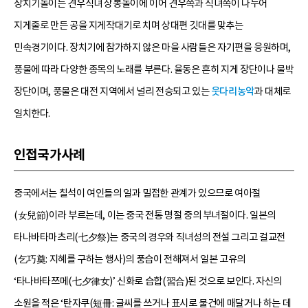
장치기놀이는 견우직녀 상봉놀이에 이어 견우쪽과 직녀쪽이 나누어
지게줄로 만든 공을 지게작대기로 치며 상대편 깃대를 맞추는
민속경기이다. 장치기에 참가하지 않은 마을 사람들은 자기편을 응원하며,
풍물에 따라 다양한 종목의 노래를 부른다. 율동은 흔히 지게 장단이나 물박
장단이며, 풍물은 대전 지역에서 널리 전승되고 있는
웃다리농악
과 대체로
일치한다.
인접국가사례
중국에서는 칠석이 여인들의 일과 밀접한 관계가 있으므로 여아절
(女兒節)이라 부르는데, 이는 중국 전통 명절 중의 부녀절이다. 일본의
타나바타마츠리(七夕祭)는 중국의 경우와 직녀성의 전설 그리고 걸교전
(乞巧奠: 지혜를 구하는 행사)의 풍습이 전해져서 일본 고유의
‘타나바타쯔메(七夕律女)’ 신화로 습합(習合)된 것으로 보인다. 자신의
소원을 적은 ‘탄자쿠(短冊: 글씨를 쓰거나 표시로 물건에 매달거나 하는 데