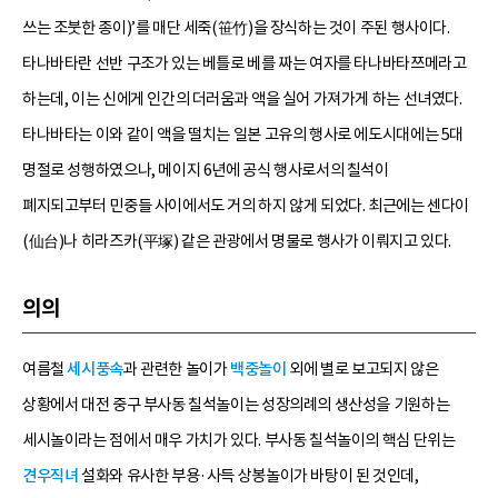
쓰는 조붓한 종이)’를 매단 세죽(笹竹)을 장식하는 것이 주된 행사이다.
타나바타란 선반 구조가 있는 베틀로 베를 짜는 여자를 타나바타쯔메라고
하는데, 이는 신에게 인간의 더러움과 액을 실어 가져가게 하는 선녀였다.
타나바타는 이와 같이 액을 떨치는 일본 고유의 행사로 에도시대에는 5대
명절로 성행하였으나, 메이지 6년에 공식 행사로서의 칠석이
폐지되고부터 민중들 사이에서도 거의 하지 않게 되었다. 최근에는 센다이
(仙台)나 히라즈카(平塚) 같은 관광에서 명물로 행사가 이뤄지고 있다.
의의
여름철
세시풍속
과 관련한 놀이가
백중놀이
외에 별로 보고되지 않은
상황에서 대전 중구 부사동 칠석놀이는 성장의례의 생산성을 기원하는
세시놀이라는 점에서 매우 가치가 있다. 부사동 칠석놀이의 핵심 단위는
견우직녀
설화와 유사한 부용·사득 상봉놀이가 바탕이 된 것인데,