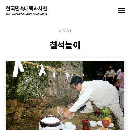
가을(秋)
칠석놀이