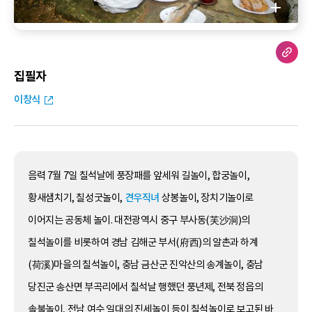
집필자
이창식
음력 7월 7일 칠석날에 풍장패를 앞세워 길놀이, 합궁놀이,
황새샘치기, 칠성굿놀이,
견우직녀
상봉놀이, 장치기놀이로
이어지는 공동체 놀이. 대전광역시 중구 부사동(芙沙洞)의
칠석놀이를 비롯하여 경남 김해군 부서(府西)의 알촌과 하계
(荷溪)마을의 칠석놀이, 충남 금산군 진악산의 송계놀이, 충남
당진군 송산면 부곡리에서 칠석날 행했던 풍년제, 전북 정읍의
솔불놀이, 전남 여수 일대의 진세놀이 등이 칠석놀이로 보고된 바