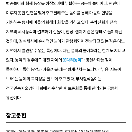
백중놀이와 함께 농작물 성장의례에 부합하는 공동체 놀이이다. 연인이
이루지 못한 인연을 맺어주고 달래주는 놀이를 통해 마을의 안녕을
기원하는 동시에 마을의 화해와 화합을 기하고 있다. 촌락신화가 전승
지역의 세시풍속과 결부하여 길놀이, 합궁, 샘치기 같은 형태로 놀이화된
것인데, 칠석세시에 순차적인 놀이가 관행화되어 전승되고 있는 점은 여느
지역에서 발견할 수 없는 특징이다. 다만 설화의 놀이화라는 한계도 지니고
있다. 농악의 경우에도 대전 지역의
웃다리농악
과 동일하다는 점이
특이하다. 특히 농악과 어울려 불리는 ‘황새샘치는 노래’나 ‘부용·사득이
노래’는 놀이의 독자성을 잘 보여주고 있다. 부사칠석놀이는
전국민속예술경연대회에서 수상한 후 보존회를 통해 관리되는 공동체
유산이다.
참고문헌