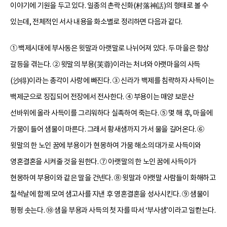
이야기에 기원을 두고 있다. 일종의 촌락신화(村落神話)의 형태로 볼 수
있는데, 전체적인 서사 내용을 화소별로 정리하면 다음과 같다.
① 백제시대에 부사동은 윗말과 아랫말로 나뉘어져 있다. 두 마을은 항상
갈등을 겪는다. ② 윗말의 부용(芙蓉)이라는 처녀와 아랫마을의 사득
(沙得)이라는 총각이 사랑에 빠진다. ③ 신라가 백제를 침략하자 사득이는
백제군으로 징집되어 전장에서 전사한다. ④ 부용이는 매양 보문산
선바위에 올라 사득이를 그리워하다 실족하여 죽는다. ⑤ 몇 해 후, 마을에
가뭄이 들어 샘물이 마른다. 그래서 황새샘까지 가서 물을 길어온다. ⑥
윗말의 한 노인 꿈에 부용이가 현몽하여 가뭄 해소의 대가로 사득이와
영혼결혼을 시켜줄 것을 원한다. ⑦ 아랫말의 한 노인 꿈에 사득이가
현몽하여 부용이와 같은 말을 건넨다. ⑧ 윗말과 아랫말 사람들이 화해하고
칠석날에 함께 모여 샘고사를 지낸 후 영혼결혼을 성사시킨다. ⑨ 샘물이
펑펑 솟는다. ⑩ 샘을 부용과 사득의 첫 자를 따서 ‘부사샘’이라고 일컫는다.