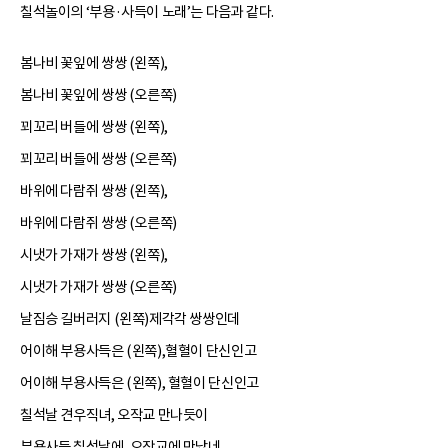
칠석놀이의 ‘부용·사득이 노래’는 다음과 같다.
봄나비 꽃잎에 쌍쌍 (왼쪽),
봄나비 꽃잎에 쌍쌍 (오른쪽)
꾀꼬리 버들에 쌍쌍 (왼쪽),
꾀꼬리 버들에 쌍쌍 (오른쪽)
바위에 다람쥐 쌍쌍 (왼쪽),
바위에 다람쥐 쌍쌍 (오른쪽)
시냇가 가재가 쌍쌍 (왼쪽),
시냇가 가재가 쌍쌍 (오른쪽)
날짐승 길버러지 (왼쪽)제각각 쌍쌍인데
어이해 부용사득은 (왼쪽),혈혈이 단신인고
어이해 부용사득은 (왼쪽), 혈혈이 단신인고
칠석날 견우직녀, 오작교 만나듯이
부용사득 칠석날에, 오작교에 만났네