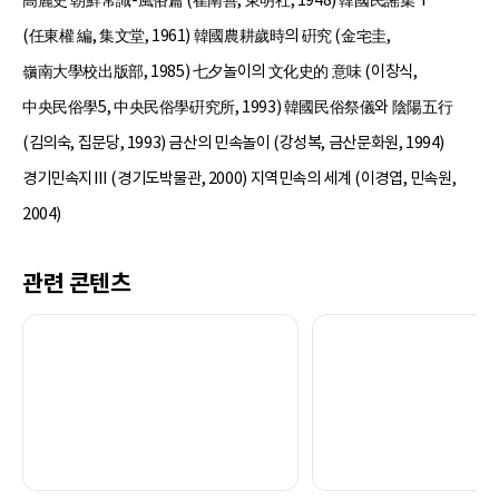
高麗史 朝鮮常識-風俗篇 (崔南善, 東明社, 1948) 韓國民謠集Ⅰ
(任東權 編, 集文堂, 1961) 韓國農耕歲時의 硏究 (金宅圭,
嶺南大學校出版部, 1985) 七夕놀이의 文化史的 意味 (이창식,
中央民俗學5, 中央民俗學硏究所, 1993) 韓國民俗祭儀와 陰陽五行
(김의숙, 집문당, 1993) 금산의 민속놀이 (강성복, 금산문화원, 1994)
경기민속지Ⅲ (경기도박물관, 2000) 지역민속의 세계 (이경엽, 민속원,
2004)
관련 콘텐츠