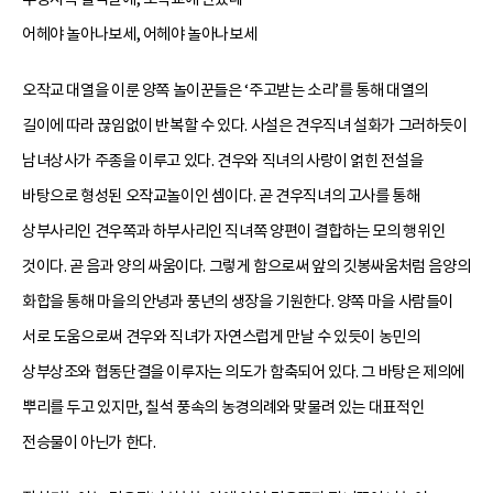
어헤야 놀아나보세, 어헤야 놀아나보세
오작교 대열을 이룬 양쪽 놀이꾼들은 ‘주고받는 소리’를 통해 대열의
길이에 따라 끊임없이 반복할 수 있다. 사설은 견우직녀 설화가 그러하듯이
남녀상사가 주종을 이루고 있다. 견우와 직녀의 사랑이 얽힌 전설을
바탕으로 형성된 오작교놀이인 셈이다. 곧 견우직녀의 고사를 통해
상부사리인 견우쪽과 하부사리인 직녀쪽 양편이 결합하는 모의 행위인
것이다. 곧 음과 양의 싸움이다. 그렇게 함으로써 앞의 깃봉싸움처럼 음양의
화합을 통해 마을의 안녕과 풍년의 생장을 기원한다. 양쪽 마을 사람들이
서로 도움으로써 견우와 직녀가 자연스럽게 만날 수 있듯이 농민의
상부상조와 협동단결을 이루자는 의도가 함축되어 있다. 그 바탕은 제의에
뿌리를 두고 있지만, 칠석 풍속의 농경의례와 맞물려 있는 대표적인
전승물이 아닌가 한다.