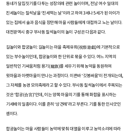
동네가 달집짓기를 다투는 성장의례 관련 놀이이며, 전남 여수 일대의
진세놀이는 칠석날을 ‘진세먹는 날’이라고 하여 3세나 5세가 된 아이가
있는 집에서 술과 음식을 장만해 마을 사람들에게 대접하고 노는 날이다.
대전광역시 중구 부사동 칠석놀이의 놀이 구성은 다음과 같다.
길놀이와 합궁놀이: 길놀이는 마을 축제유희(祝祭遊戱)에 기본적으로
있는 부수놀이인데, 합궁놀이와 한 단위로 묶을 수 있다. 여느 지역의
일반적인 기싸움처럼 용기(龍旗)를 세우기 위해 농악을 동원하여
윗마을과 아랫마을이 만나는 과정이다. 이른바 ‘깃봉싸움’이 전개되는데,
그 자체를 농경 모의축제라고 할 수 있다. 부사동 칠석놀이에서 주목되는
것은 ‘합궁(合宮)’인데, 이는 양쪽 마을의 기를 통해 화합을 표시하는
기세배의 일종이다. 이를 흔히 ‘상견례’라고 부른다. 기를 통한 인사굿인
셈이다.
합궁놀이는 마을 사람들이 농악에 맞춰 대열을 이루고 농악소리에 따라