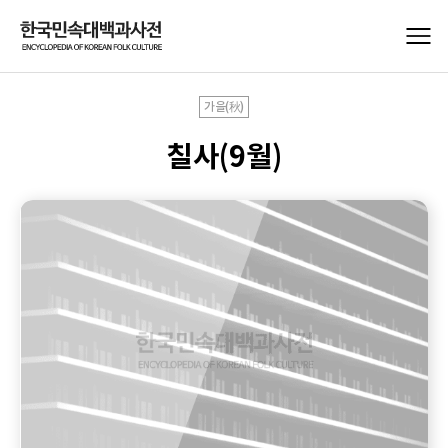
가을(秋)
칠사(9월)