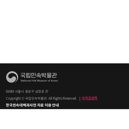
03045 서울시 종로구 삼청로 37
Copyright © 국립민속박물관. All Rights Reserved.
|
저작권정책
한국민속대백과사전 자료 이용 안내
1. 한국민속대백과사전의 텍스트는 공공누리 제2유형(출처명시+상업적 이용금지)을
적용합니다.