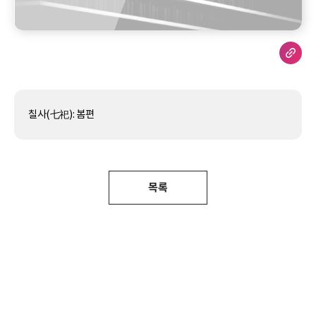
칠사(七祀): 봄편
목록