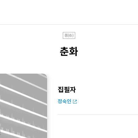
봄(春)
춘화
집필자
정숙인