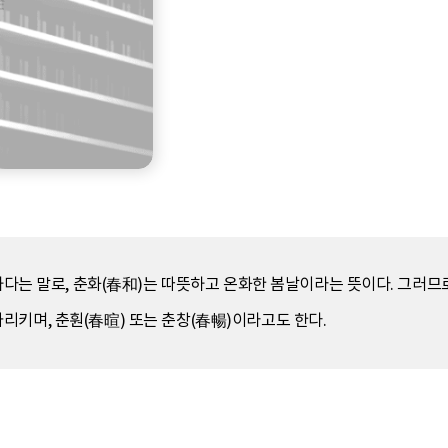
뜻하다는 말로, 춘화(春和)는 따뜻하고 온화한 봄날이라는 뜻이다. 그러므
을 가리키며, 춘훤(春暄) 또는 춘창(春暢)이라고도 한다.