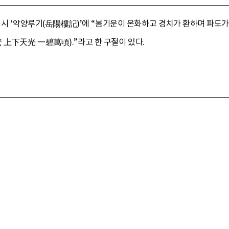
 시 ‘악양루기(岳陽樓記)’에 “봄기운이 온화하고 경치가 환하며 파도가
上下天光 一碧萬頃).”라고 한 구절이 있다.