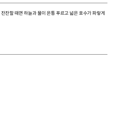
 잔잔할 때면 하늘과 물이 온통 푸르고 넓은 호수가 파랗게