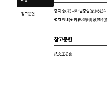
내용
중국 송(宋)나라 범중엄(范仲淹)의
참고문헌
펼쳐 있네(至若春和景明 波瀾不驚 
참고문헌
范文正公集