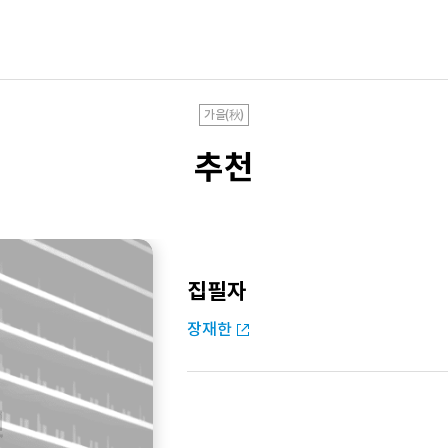
가을(秋)
추천
집필자
장재한