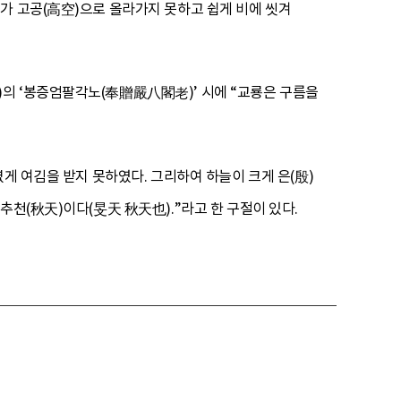
가 고공(高空)으로 올라가지 못하고 쉽게 비에 씻겨
의 ‘봉증엄팔각노(奉贈嚴八閣老)’ 시에 “교룡은 구름을
게 여김을 받지 못하였다. 그리하여 하늘이 크게 은(殷)
추천(秋天)이다(旻天 秋天也).”라고 한 구절이 있다.