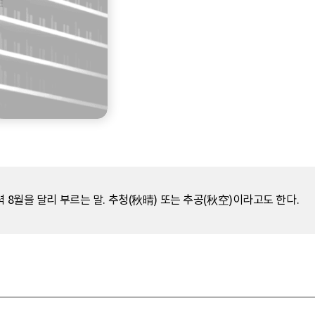
 8월을 달리 부르는 말. 추청(秋晴) 또는 추공(秋空)이라고도 한다.