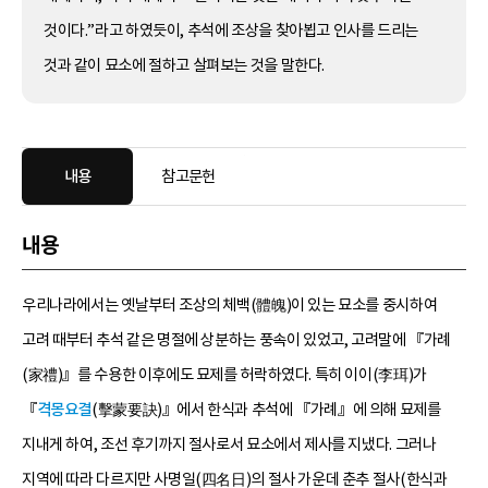
것이다.”라고 하였듯이, 추석에 조상을 찾아뵙고 인사를 드리는
것과 같이 묘소에 절하고 살펴보는 것을 말한다.
내용
참고문헌
내용
우리나라에서는 옛날부터 조상의 체백(體魄)이 있는 묘소를 중시하여
고려 때부터 추석 같은 명절에 상분하는 풍속이 있었고, 고려말에 『가례
(家禮)』를 수용한 이후에도 묘제를 허락하였다. 특히 이이(李珥)가
『
격몽요결
(擊蒙要訣)』에서 한식과 추석에 『가례』에 의해 묘제를
지내게 하여, 조선 후기까지 절사로서 묘소에서 제사를 지냈다. 그러나
지역에 따라 다르지만 사명일(四名日)의 절사 가운데 춘추 절사(한식과