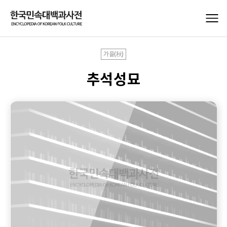
가을(秋)
추석성묘