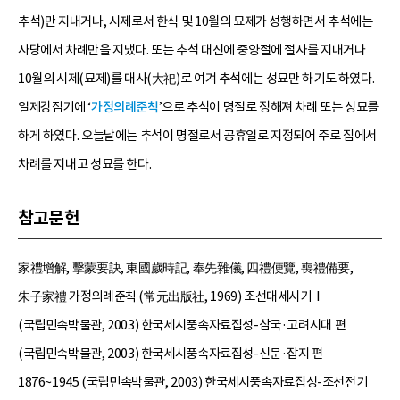
추석)만 지내거나, 시제로서 한식 및 10월의 묘제가 성행하면서 추석에는
사당에서 차례만을 지냈다. 또는 추석 대신에 중양절에 절사를 지내거나
10월의 시제(묘제)를 대사(大祀)로 여겨 추석에는 성묘만 하기도 하였다.
일제강점기에 ‘
가정의례준칙
’으로 추석이 명절로 정해져 차례 또는 성묘를
하게 하였다. 오늘날에는 추석이 명절로서 공휴일로 지정되어 주로 집에서
차례를 지내고 성묘를 한다.
참고문헌
家禮增解, 擊蒙要訣, 東國歲時記, 奉先雜儀, 四禮便覽, 喪禮備要,
朱子家禮 가정의례준칙 (常元出版社, 1969) 조선대세시기Ⅰ
(국립민속박물관, 2003) 한국세시풍속자료집성-삼국·고려시대 편
(국립민속박물관, 2003) 한국세시풍속자료집성-신문·잡지 편
1876~1945 (국립민속박물관, 2003) 한국세시풍속자료집성-조선전기