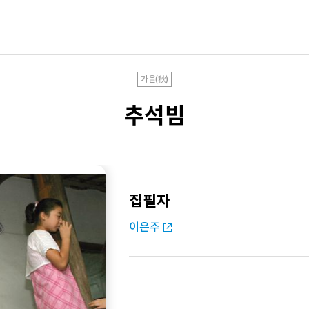
가을(秋)
추석빔
집필자
이은주