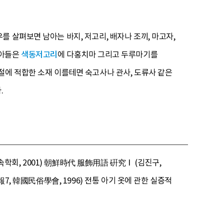
 살펴보면 남아는 바지, 저고리, 배자나 조끼, 마고자,
여아들은
색동저고리
에 다홍치마 그리고 두루마기를
절에 적합한 소재 이를테면 숙고사나 관사, 도류사 같은
.
회, 2001) 朝鮮時代 服飾用語 硏究Ⅰ (김진구,
7, 韓國民俗學會, 1996) 전통 아기 옷에 관한 실증적