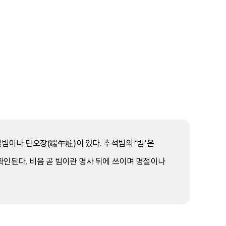
설빔이나 단오장(端午粧)이 있다. 추석빔의 ‘빔’은
확인된다. 비음 곧 빔이란 명사 뒤에 쓰이며 명절이나