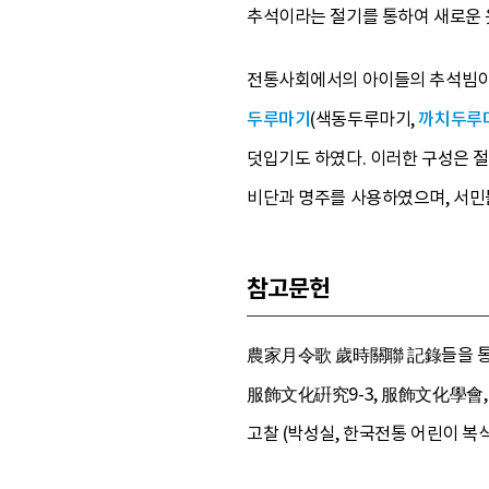
추석이라는 절기를 통하여 새로운 
전통사회에서의 아이들의 추석빔이란 
두루마기
(색동두루마기,
까치두루
덧입기도 하였다. 이러한 구성은 절
비단과 명주를 사용하였으며, 서민
참고문헌
農家月令歌 歲時關聯 記錄들을 통해 
服飾文化硏究9-3, 服飾文化學會, 2
고찰 (박성실, 한국전통 어린이 복식,