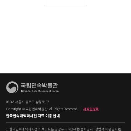
03045 서울시 종로구 삼청로 37
Copyright © 국립민속박물관. All Rights Reserved.
|
저작권정책
한국민속대백과사전 자료 이용 안내
1. 한국민속대백과사전의 텍스트는 공공누리 제2유형(출처명시+상업적 이용금지)을