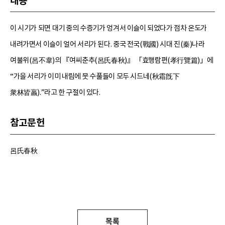
내용
이 시기가 되면 대기 중의 수증기가 엉겨서 이슬이 되었다가 점차 온도가
내려가면서 이슬이 얼어 서리가 된다. 중국 전국(戰國) 시대 진(秦)나라
여불위(呂不韋)의 『여씨춘추(呂氏春秋)』 「효행람편(孝行覽篇)」에
“가을 서리가 이미 내림에 뭇 수풀들이 모두 시드네(秋霜旣下
衆林皆羸).”라고 한 구절이 있다.
참고문헌
呂氏春秋
목록