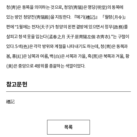
청(靑)은 동쪽을 의미하는 것으로, 청양(靑陽)은 명당(明堂)의 동쪽에
있는 방인 청양전(靑陽殿)을 지칭한다. 『예기(禮記)』 「월령(月令)」
편에 “1월에는 천자(天子)가 청양의 왼편 곁방에 있으면서 정무(政務)를
살피고 청색 옷을 입는다(孟春之月 天子居靑陽左個 衣靑衣).”는 구절이
있다. 5색(色)은 각각 방위와 계절을 나타내기도 하는데, 청(靑)은 동쪽과
봄, 홍(紅)은 남쪽과 여름, 백(白)은 서쪽과 가을, 흑(黑)은 북쪽과 겨울, 황
(黃)은 중앙으로 4방위를 총괄하는 색깔이었다.
참고문헌
禮記
목록