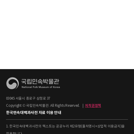
03045 서울시 종로구 삼청로 37
Copyright © 국립민속박물관. All Rights Reserved.
|
저작권정책
한국민속대백과사전 자료 이용 안내
1. 한국민속대백과사전의 텍스트는 공공누리 제2유형(출처명시+상업적 이용금지)을
적용합니다.