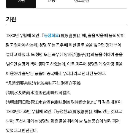
기원
내용
참고문헌
기원
1830년 무렵에 쓰인 『
농정회요
(農政會要)』에, 술을 빚을 때 물의 맛이
맑고 달아야 하는데, 청명 또는 곡우 때 취한 물로 술을 빚으면 맛과 색이
좋다고 하였다. 또 청명 또는 곡우에 양자강(揚子江)의 물을 취하여 술을
빚으면 술맛과 색이 좋다고 하였는데, 이로 미루어 청명절에 양자강 물을
이용하여 술 담는 풍습이 중국에서 우리나라로 전래된 듯하다.
“凡造酒要泉味淸甘若泉味不佳則酒亦不義
淸明水及穀雨水造酒色紺味烈可儲久
淸明穀雨日取長江水造酒色紺味別盖取時侯之氣也.”와 같은 내용이
1800년대 초반 무렵에 쓰인 『농정찬요(農政纂要)』에도 있는 것으로
보아, 조선시대에는 청명날 맑은 물을 취하여 술 빚는 풍습이 널리 퍼져
있었다고 판단된다.