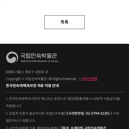
목록
03045 서울시 종로구 삼청로 37
Copyright © 국립민속박물관. All Rights Reserved.
|
저작권정책
한국민속대백과사전 자료 이용 안내
1. 한국민속대백과사전의 텍스트는 공공누리 제2유형(출처명시+상업적 이용금지)을
적용합니다.
(사전편찬팀: 02-3704-3225)
2. 상업적 이용이 필요하시면 국립민속박물관
과 사전
협의하시기 바랍니다.
[출처: 표제어명–국립민속박물관
3. 사전의 내용을 인용·활용하실 때에는 '