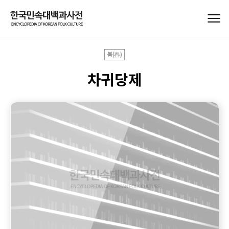
봄(春)
차귀당제