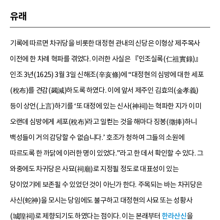
유래
기록에 따르면 차귀당을 비롯한 대정현 관내의 신당은 이형상 제주목사
이전에 한 차례 혁파를 겪었다. 이러한 사실은 『인조실록(仁祖實錄)』
인조 3년(1625) 3월 3일 신해조(辛亥條)에 “대정현의 심방에 대한 세포
(稅布)를 견감(蠲減)하도록 하였다. 이에 앞서 제주인 김효의(金孝義)
등이 상언(上言)하기를 ‘또 대정에 있는 신사(神祠)는 혁파한 지가 이미
오랜데 심방에게 세포(稅布)라고 일컫는 것을 해마다 징봉(徵捧)하니
백성들이 거의 감당할 수 없습니다.’ 호조가 청하여 그들의 소원에
따르도록 한 까닭에 이러한 명이 있었다.”라고 한 데서 확인할 수 있다. 그
와중에도 차귀당은 사묘(祠廟)로 지정될 정도로 대표성이 있는
당이었기에 보존될 수 있었던 것이 아닌가 한다. 주목되는 바는 차귀당은
사신(蛇神)을 모시는 당임에도 불구하고 대정현의 사묘 또는 성황사
(城隍祠)로 제향되기도 하였다는 점이다. 이는 본래부터
한라산신
을