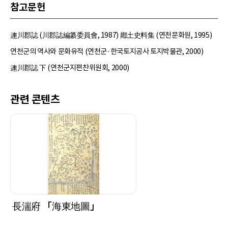
참고문헌
連川郡誌 (川郡誌編纂委員會, 1987) 鄕土史料集 (연천문화원, 1995)
연천군의 역사와 문화유적 (연천군·한국토지공사 토지박물관, 2000)
連川郡誌 下 (연천군지편찬위원회, 2000)
관련 콘텐츠
長湍府 「海東地圖」