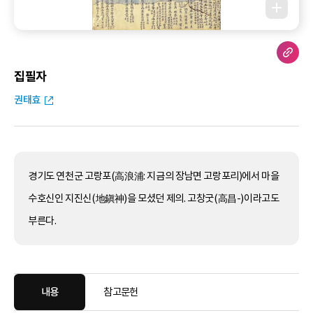
집필자
권태효
경기도 연천군 고랑포(高浪浦: 지금의 장남면 고랑포리)에서 마을
수호신인 지진신(地鎭神)을 모셨던 제의. 고창굿(高昌-)이라고도
부른다.
내용
참고문헌