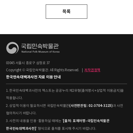
목록
03045 서울시 종로구 삼청로 37
Copyright © 국립민속박물관. All Rights Reserved.
|
저작권정책
한국민속대백과사전 자료 이용 안내
1. 한국민속대백과사전의 텍스트는 공공누리 제2유형(출처명시+상업적 이용금지)을
적용합니다.
(사전편찬팀: 02-3704-3225)
2. 상업적 이용이 필요하시면 국립민속박물관
과 사전
협의하시기 바랍니다.
[출처: 표제어명–국립민속박물관
3. 사전의 내용을 인용·활용하실 때에는 '
한국민속대백과사전]
' 형식으로 출처를 표시해 주시기 바랍니다.