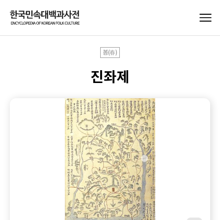
봄(春)
진좌제