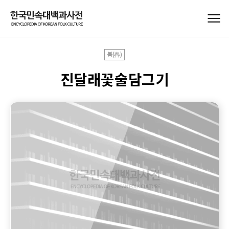
봄(春)
진달래꽃술담그기