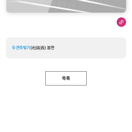
두견주빚기
(杜鵑酒­): 봄편
목록