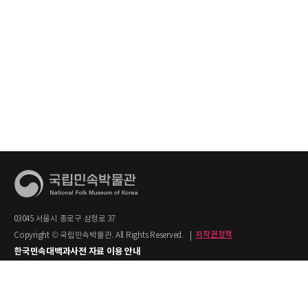
03045 서울시 종로구 삼청로 37
Copyright © 국립민속박물관. All Rights Reserved.
|
저작권정책
한국민속대백과사전 자료 이용 안내
1. 한국민속대백과사전의 텍스트는 공공누리 제2유형(출처명시+상업적 이용금지)을
적용합니다.