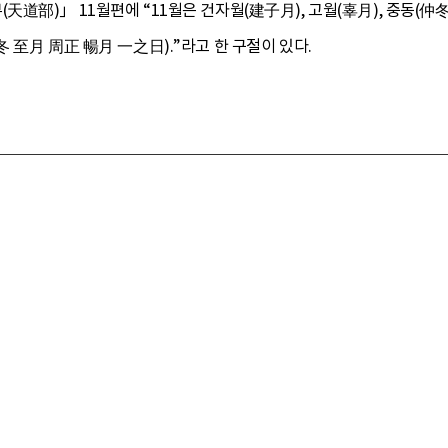
部)」 11월편에 “11월은 건자월(建子月), 고월(辜月), 중동(仲冬),
 至月 周正 暢月 一之日).”라고 한 구절이 있다.