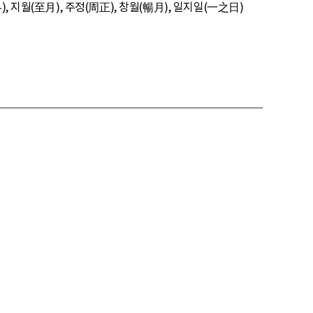
 지월(至月), 주정(周正), 창월(暢月), 일지일(一之日)