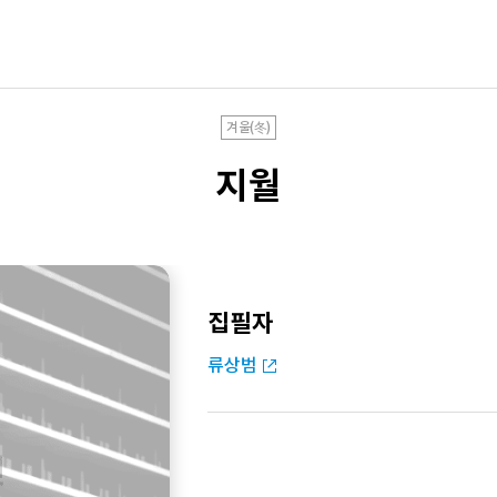
겨울(冬)
지월
집필자
류상범