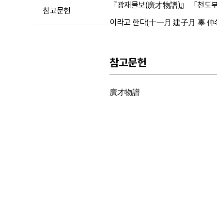
『광재물보(廣才物譜)』 「천도부(天道
참고문헌
이라고 한다(十一月 建子月 辜 仲冬
참고문헌
廣才物譜