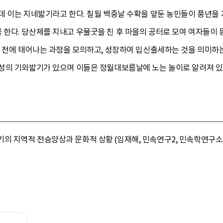
데 이는 지네밟기라고 한다. 칠월 백중날 수확을 앞둔 농민들이 풍년을 
한다. 당산제를 지내고 우물굿을 친 후 마을의 공터로 모여 여자들이 등
기 전에 태어나는 과정을 모의하고, 성장하여 입신출세하는 것을 의미하
의성의 기와밟기가 있으며 이들은 정월대보름날에 노는 놀이로 알려져 있
지역적 전승양상과 문화적 상황 (임재해, 민속연구2, 민속학연구소, 1