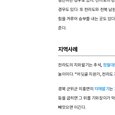
행진하는 경우도 있다. 전라도의 
경우도 있다. 또 전라도와 전북 남
힘을 겨루어 승부를 내는 곳도 있다
준다.
지역사례
전라도의 지와밟기는 추석,
정월대
놀이이다. “어딧골 지완가, 전라도
경북 군위군 의흥면의
지애밟기
는
등을 굽히면 그 위를 기와장이가 
빼앗으면 이긴다.