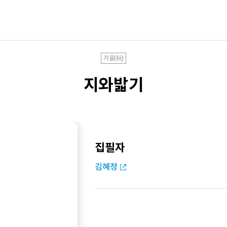
가을(秋)
지와밟기
집필자
김혜정