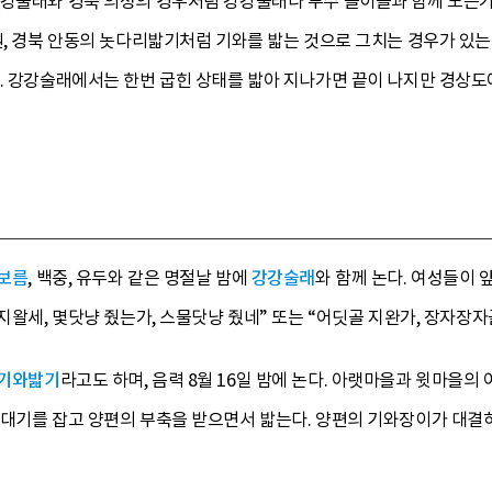
강강술래와 경북 의성의 경우처럼 강강술래나 부수 놀이들과 함께 노는
원, 경북 안동의 놋다리밟기처럼 기와를 밟는 것으로 그치는 경우가 있는
. 강강술래에서는 한번 굽힌 상태를 밟아 지나가면 끝이 나지만 경상도
보름
, 백중, 유두와 같은 명절날 밤에
강강술래
와 함께 논다. 여성들이 
 지왈세, 몇닷냥 줬는가, 스물닷냥 줬네” 또는 “어딧골 지완가, 장자장
기와밟기
라고도 하며, 음력 8월 16일 밤에 논다. 아랫마을과 윗마을
막대기를 잡고 양편의 부축을 받으면서 밟는다. 양편의 기와장이가 대