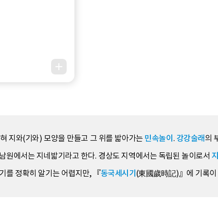
굽혀 지와(기와) 모양을 만들고 그 위를 밟아가는
민속놀이
.
강강술래
의 
북 남원에서는 지네밟기라고 한다. 경상도 지역에서는 독립된 놀이로서
기를 정확히 알기는 어렵지만, 『
동국세시기
(東國歲時記)』에 기록이 