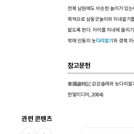
전북 남원에도 비슷한 놀이가 있는
목적으로 삼동굿놀이와 지네밟기를 
밟도록 한다. 아이를 지네에 올리
밖에 안동의 놋
다리밟기
와 경북 
참고문헌
東國歲時記 강강술래와 놋다리밟기의 
한얼미디어, 2004)
관련 콘텐츠