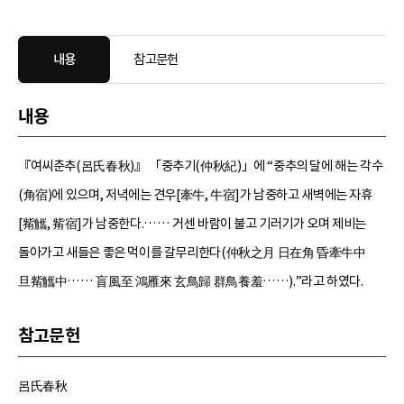
내용
참고문헌
내용
『여씨춘추(呂氏春秋)』 「중추기(仲秋紀)」에 “중추의 달에 해는 각수
(角宿)에 있으며, 저녁에는 견우[牽牛, 牛宿]가 남중하고 새벽에는 자휴
[觜觿, 觜宿]가 남중한다.…… 거센 바람이 불고 기러기가 오며 제비는
돌아가고 새들은 좋은 먹이를 갈무리한다(仲秋之月 日在角 昏牽牛中
旦觜觿中…… 盲風至 鴻雁來 玄鳥歸 群鳥養羞……).”라고 하였다.
참고문헌
呂氏春秋