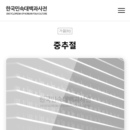
가을(秋)
중추절