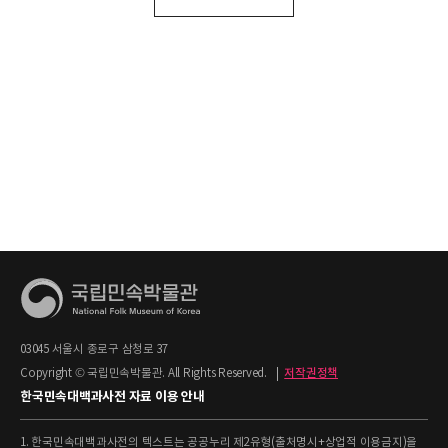
03045 서울시 종로구 삼청로 37
Copyright © 국립민속박물관. All Rights Reserved.
|
저작권정책
한국민속대백과사전 자료 이용 안내
1. 한국민속대백과사전의 텍스트는 공공누리 제2유형(출처명시+상업적 이용금지)을