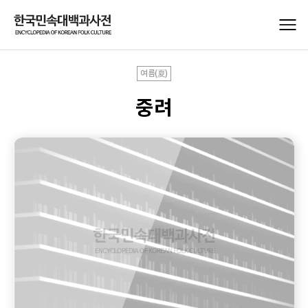
여름(夏)
중려