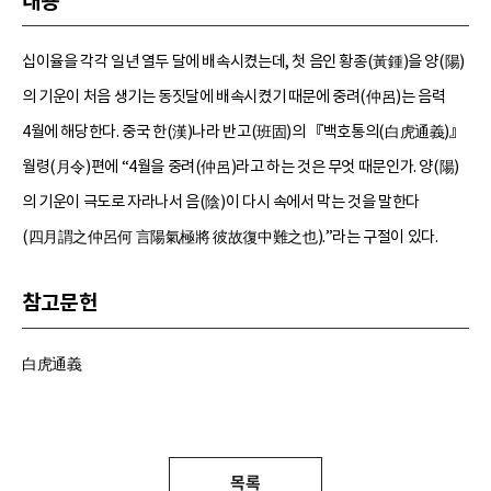
내용
십이율을 각각 일년 열두 달에 배속시켰는데, 첫 음인 황종(黃鍾)을 양(陽)
의 기운이 처음 생기는 동짓달에 배속시켰기 때문에 중려(仲呂)는 음력
4월에 해당한다. 중국 한(漢)나라 반고(班固)의 『백호통의(白虎通義)』
월령(月令)편에 “4월을 중려(仲呂)라고 하는 것은 무엇 때문인가. 양(陽)
의 기운이 극도로 자라나서 음(陰)이 다시 속에서 막는 것을 말한다
(四月謂之仲呂何 言陽氣極將 彼故復中難之也).”라는 구절이 있다.
참고문헌
白虎通義
목록