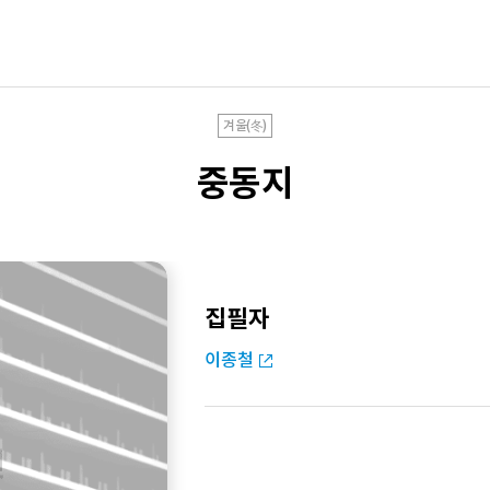
겨울(冬)
중동지
집필자
이종철