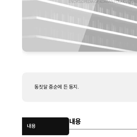
동짓달 중순에 든 동지.
내용
내용