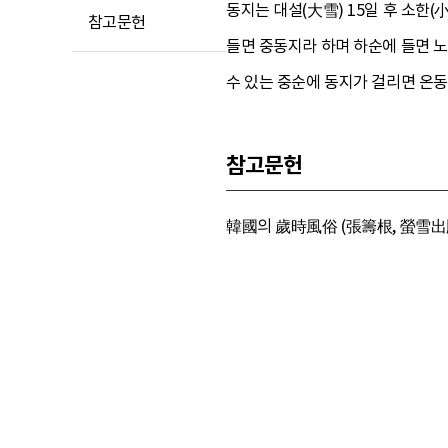
동지는 대설(大雪) 15일 후 소한(
참고문헌
들면 중동지라 하며 하순에 들면 
수 있는 중순에 동지가 걸리면 온동
참고문헌
韓國의 歲時風俗 (張籌根, 螢雪出版