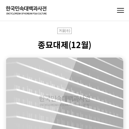
겨울(冬)
종묘대제(12월)