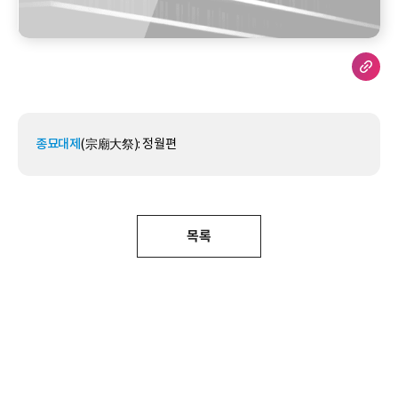
종묘대제
(宗廟大祭): 정월편
목록