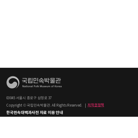
03045 서울시 종로구 삼청로 37
Copyright © 국립민속박물관. All Rights Reserved.
|
저작권정책
한국민속대백과사전 자료 이용 안내
1. 한국민속대백과사전의 텍스트는 공공누리 제2유형(출처명시+상업적 이용금지)을
적용합니다.