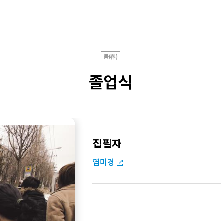
봄(春)
졸업식
집필자
염미경