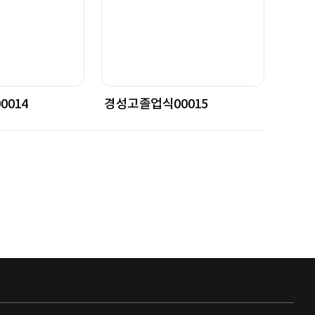
014
경성고졸업식00015
경성고