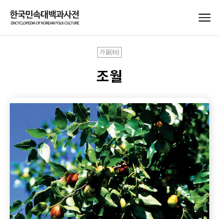
가을(秋)
조월