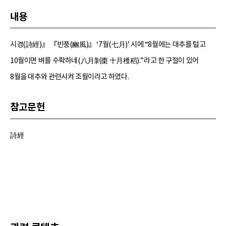
내용
시경(詩經)』 『빈풍(豳風)』 ‘7월(七月)’ 시에 “8월에는 대추를 털고
10월이면 벼를 수확하네(八月剝棗 十月穫稻).”라고 한 구절이 있어
8월을 대추와 관련시켜 조월이라고 하였다.
참고문헌
詩經