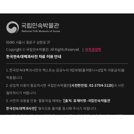
03045 서울시 종로구 삼청로 37
Copyright © 국립민속박물관. All Rights Reserved.
|
저작권정책
한국민속대백과사전 자료 이용 안내
1. 한국민속대백과사전의 텍스트는 공공누리 제2유형(출처명시+상업적 이용금지)을
적용합니다.
(사전편찬팀: 02-3704-3225)
2. 상업적 이용이 필요하시면 국립민속박물관
과 사전
협의하시기 바랍니다.
[출처: 표제어명–국립민속박물관
3. 사전의 내용을 인용·활용하실 때에는 '
한국민속대백과사전]
' 형식으로 출처를 표시해 주시기 바랍니다.
4. 사진 및 동영상은 개별 저작권 정보가 상이할 수 있으므로, 이용 전 반드시 저작권
정보를 확인하시기 바랍니다.
유물과학과(031-580-
5. 국립민속박물관 소장 사진의 원본 자료 활용을 원하시면,