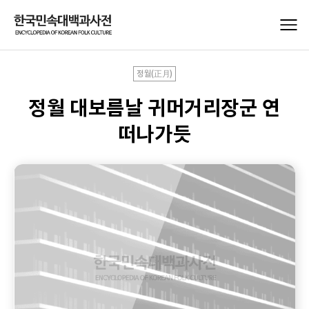
정월(正月)
정월 대보름날 귀머거리장군 연
떠나가듯