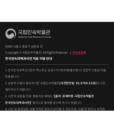
03045 서울시 종로구 삼청로 37
Copyright © 국립민속박물관. All Rights Reserved.
|
저작권정책
한국민속대백과사전 자료 이용 안내
1. 한국민속대백과사전의 텍스트는 공공누리 제2유형(출처명시+상업적 이용금지)을
적용합니다.
(사전편찬팀: 02-3704-3225)
2. 상업적 이용이 필요하시면 국립민속박물관
과 사전
협의하시기 바랍니다.
[출처: 표제어명–국립민속박물관
3. 사전의 내용을 인용·활용하실 때에는 '
한국민속대백과사전]
' 형식으로 출처를 표시해 주시기 바랍니다.
4. 사진 및 동영상은 개별 저작권 정보가 상이할 수 있으므로, 이용 전 반드시 저작권