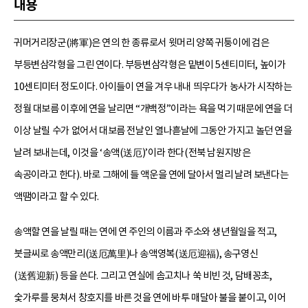
내용
귀머거리장군(將軍)은 연의 한 종류로서 윗머리 양쪽 귀퉁이에 검은
부등변삼각형을 그린 연이다. 부등변삼각형은 밑변이 5센티미터, 높이가
10센티미터 정도이다. 아이들이 연을 겨우 내내 띄우다가 농사가 시작하는
정월 대보름 이후에 연을 날리면 “개백정”이라는 욕을 먹기 때문에 연을 더
이상 날릴 수가 없어서 대보름 전날인 열나흗날에 그동안 가지고 놀던 연을
날려 보내는데, 이것을 ‘송액(送厄)’이라 한다(전북 남원지방은
속공이라고 한다). 바로 그해에 들 액운을 연에 달아서 멀리 날려 보낸다는
액땜이라고 할 수 있다.
송액할 연을 날릴 때는 연에 연 주인의 이름과 주소와 생년월일을 적고,
붓글씨로 송액만리(送厄萬里)나 송액영복(送厄迎福), 송구영신
(送舊迎新) 등을 쓴다. 그리고 연실에 솜고치나 쑥 비빈 것, 담배꽁초,
숯가루를 뭉쳐서 창호지를 바른 것을 연에 바투 매달아 불을 붙이고, 이어