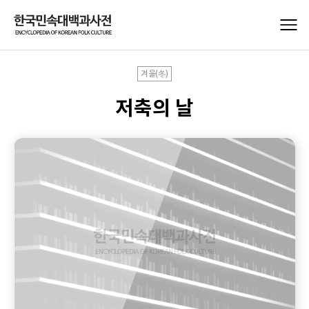
겨울(冬)
저축의 날