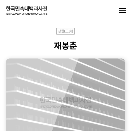
정월(正月)
재봉춘