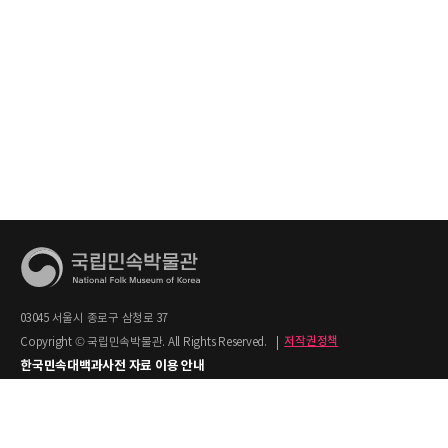
03045 서울시 종로구 삼청로 37
Copyright © 국립민속박물관. All Rights Reserved.
|
저작권정책
한국민속대백과사전 자료 이용 안내
1. 한국민속대백과사전의 텍스트는 공공누리 제2유형(출처명시+상업적 이용금지)을
적용합니다.