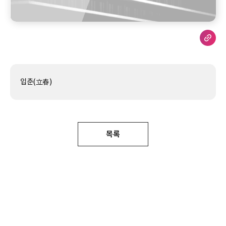
입춘(立春)
목록