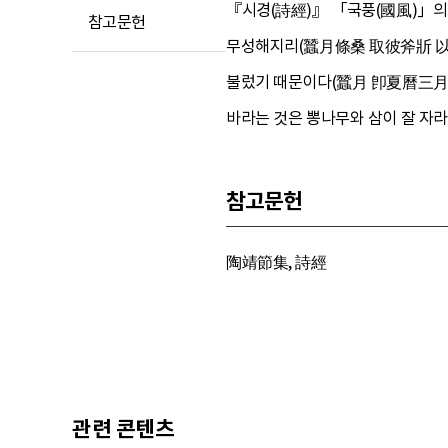
『시경(詩經)』 「국풍(國風)」의 ‘
참고문헌
무성해지리(蠶月條桑 取彼斧斨 以伐遠
불렀기 때문이다(蠶月 卽夏曆三月 養
바라는 것은 뽕나무와 삼이 잘 자라
참고문헌
陶靖節集, 詩經
관련 콘텐츠