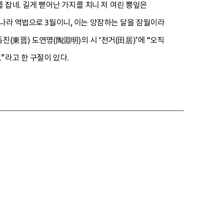
를 잡네. 길게 뻗어난 가지를 치니 저 여린 뽕잎은
하나라 역법으로 3월이니, 이는 양잠하는 달을 잠월이라
(東晋) 도연명(陶淵明)의 시 ‘전거(田居)’에 “오직
”라고 한 구절이 있다.