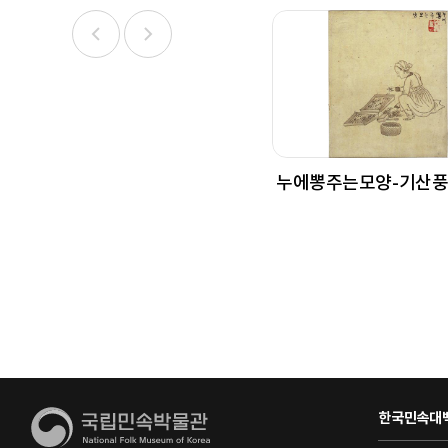
누에뽕주는모양-기산
한국민속대백