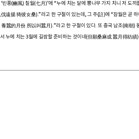
빈풍(豳風) 칠월(七月)’에 “누에 치는 달에 뽕나무 가지 치니 저 도끼
揚 猗彼女桑).”라고 한 구절이 있는데, 그 주(註)에 “잠월은 곧 
蠶的月份 所以叫蠶月).”라고 한 구절이 있다. 또 중국 남조(南朝) 동진
서 누에 치는 3월에 길쌈할 준비하는 것이네(但願桑麻成 蠶月得紡績).