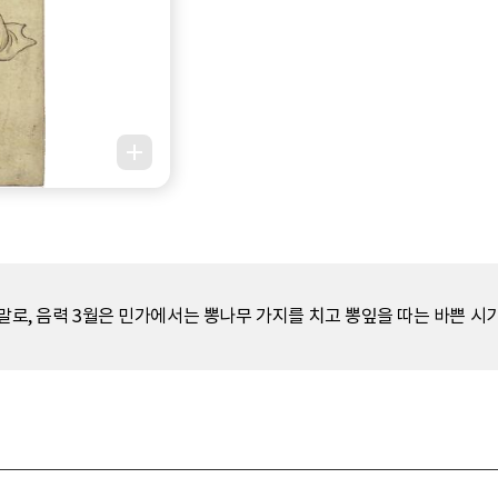
 말로, 음력 3월은 민가에서는 뽕나무 가지를 치고 뽕잎을 따는 바쁜 시