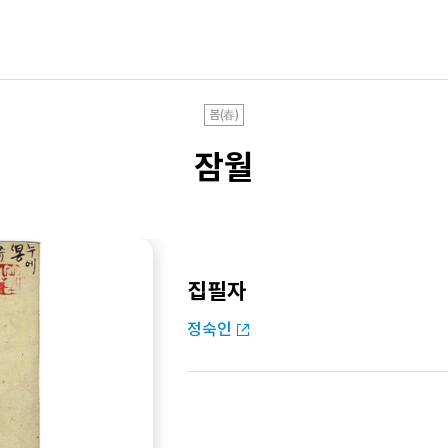
봄(春)
잠월
집필자
정숙인