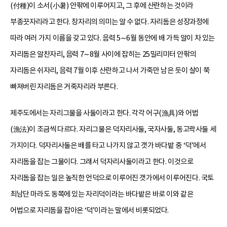
(付種)이 소서(小暑) 안팎에 이루어지고, 그 후에 산란하는 것이라
부종끗자리라고 한다. 창자리의 의미는 알 수 없다. 자리돔은 성장과정에
따라 여러 가지 이름을 갖고 있다. 음력 5∼6월 동안에 배 가득 알이 차 있는
자리돔은 알찬자리, 음력 7∼8월 사이에 잡히는 25밀리미터 안팎의
자리돔은 쉬자리, 음력 7월 이후 산란하고 나서 가죽만 남은 듯이 살이 쭉
빠져버린 자리돔은 거죽자리라 부른다.
제주도에서는 자리그물을 사둘이라고 한다. 각각 어구(漁具)와 어법
(漁法)이 조금씩 다르다. 자리그물은 덕자리사둘, 국자사둘, 동고락사둘 세
가지이다. 덕자리사둘은 배를 타고 나가지 않고 갯가 바다밭 중 ‘덕’에서
자리돔을 잡는 그물이다. 그래서 덕자리사둘이라고 한다. 이것으로
자리돔을 잡는 일은 높직한 언덕으로 이루어진 갯가에서 이루어진다. 국토
최남단 마라도 동쪽에 있는 자리덕이라는 바다밭은 바로 이와 같은
어법으로 자리돔을 잡아온 ‘덕’이라는 말에서 비롯되었다.