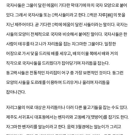
국자사둘은 그물이 달린 에움이 기다란 막대기에 마치 국자 모양으로 붙어
있다. 그래서 국자사둘 또는 럭사둘이라고 한다. 럭은 자루[柄]의 뜻을
지닌 제주어이다. 곧 기다란 럭에 에움이 달린 사둘이라는 말이다. 국자는
사둘의 모양이 전체적으로 국자와 비슷해서 붙여진 말이다. 국자사둘은 한
사람이 테우를 타고 나가 자리돔을 잡는 자그마한 그물이다. 일정한
어장으로 가서 닻을 드리워 배를 세우고, 배의 이물 쪽에서 배와 거의
직각으로 국자사둘을 드리웠다가 잡아당기며 자리돔을 잡는다.
동고락사둘은 전통적인 자리잡이 어구 중 가장 보편적인 것이다. 둥그런
모양의 사둘을 도르래를 이용하여 드리우거나 올리며 자리돔을
잡아나간다.
자리그물의 어로 대상은 자리돔이나 더러 다른 물고기들을 잡는 수도 있다.
제주도 서귀포시 대포동에서는 벤자리와 고동베기(잿방어)를 잡기도 한다.
자그마한 벤자리를 알눈이라고 한다. 음력 3월경에는 알눈이가 그리고