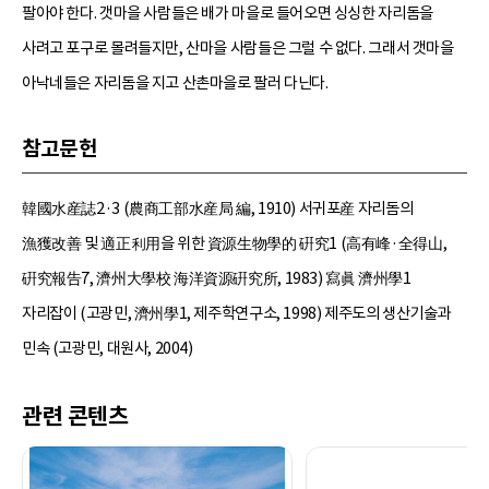
팔아야 한다. 갯마을 사람들은 배가 마을로 들어오면 싱싱한 자리돔을
사려고 포구로 몰려들지만, 산마을 사람들은 그럴 수 없다. 그래서 갯마을
아낙네들은 자리돔을 지고 산촌마을로 팔러 다닌다.
참고문헌
韓國水産誌2·3 (農商工部水産局 編, 1910) 서귀포産 자리돔의
漁獲改善 및 適正利用을 위한 資源生物學的 硏究1 (高有峰·全得山,
硏究報告7, 濟州大學校 海洋資源硏究所, 1983) 寫眞 濟州學1
자리잡이 (고광민, 濟州學1, 제주학연구소, 1998) 제주도의 생산기술과
민속 (고광민, 대원사, 2004)
관련 콘텐츠