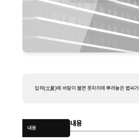
입하(立夏)에 바람이 불면 못자리에 뿌려놓은 볍씨가
내용
내용