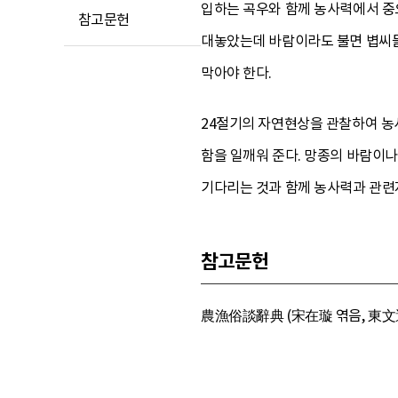
입하는 곡우와 함께 농사력에서 중
참고문헌
대놓았는데 바람이라도 불면 볍씨들
막아야 한다.
24절기의 자연현상을 관찰하여 농
함을 일깨워 준다. 망종의 바람이나
기다리는 것과 함께 농사력과 관련
참고문헌
農漁俗談辭典 (宋在璇 엮음, 東文選,