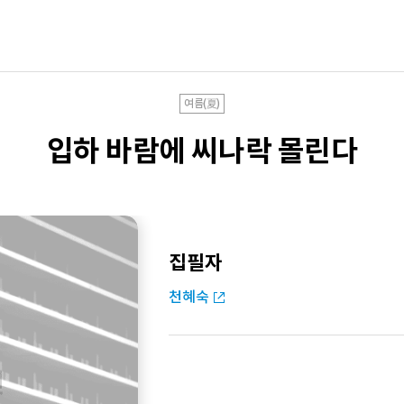
여름(夏)
입하 바람에 씨나락 몰린다
집필자
천혜숙