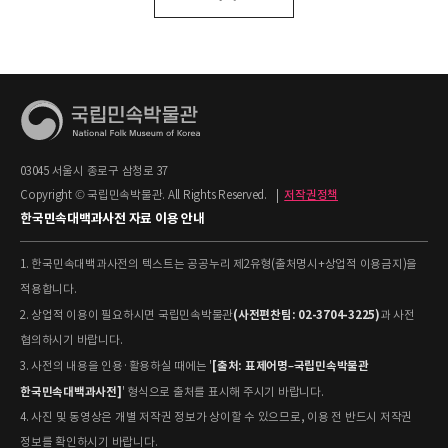
03045 서울시 종로구 삼청로 37
Copyright © 국립민속박물관. All Rights Reserved.
|
저작권정책
한국민속대백과사전 자료 이용 안내
1. 한국민속대백과사전의 텍스트는 공공누리 제2유형(출처명시+상업적 이용금지)을
적용합니다.
(사전편찬팀: 02-3704-3225)
2. 상업적 이용이 필요하시면 국립민속박물관
과 사전
협의하시기 바랍니다.
[출처: 표제어명–국립민속박물관
3. 사전의 내용을 인용·활용하실 때에는 '
한국민속대백과사전]
' 형식으로 출처를 표시해 주시기 바랍니다.
4. 사진 및 동영상은 개별 저작권 정보가 상이할 수 있으므로, 이용 전 반드시 저작권
정보를 확인하시기 바랍니다.