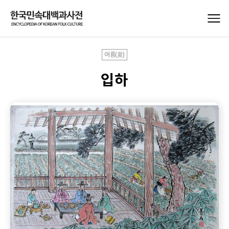
여름(夏)
입하