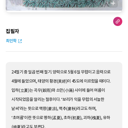
집필자
최인학
24절기 중 일곱 번째 절기. 양력으로 5월 6일 무렵이고 음력으로
4월에 들었으며, 태양의 황경(黃經)이 45도에 이르렀을 때이다.
입하(立夏)는 곡우(穀雨)와 소만(小滿) 사이에 들어 여름이
시작되었음을 알리는 절후이다. ‘보리가 익을 무렵의 서늘한
날씨’라는 뜻으로 맥량(麥凉), 맥추(麥秋)라고도 하며,
‘초여름’이란 뜻으로 맹하(孟夏), 초하(初夏), 괴하(槐夏), 유하
(維夏)라고도 부른다.