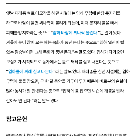
옛날 재래종 벼로 이모작을 하던 시절에는 입하 무렵에 한창 못자리를
하므로 바람이 불면 씨나락이 몰리게 되는데, 이때 못자리 물을 빼서
피해를 방지하라는 뜻으로 “
입하 바람에 씨나락 몰린다
.”는 말이 있다.
겨울에 눈이 많이 오는 해는 목화가 풍년 든다는 뜻으로 “입하 일진이 털
있는 짐승날이면 그해 목화가 풍년 든다.”는 말도 있다. 입하가 다가오면
모심기가 시작되므로 농가에서는 들로 써레를 싣고 나온다는 뜻으로
“
입하물에 써레 싣고 나온다
.”라는 말도 있다. 재래종을 심던 시절에는 입하
무렵에 물을 잡으면, 근 한 달 동안을 가두어 두기 때문에 비료분의 손실이
많아 농사가 잘 안 된다는 뜻으로 “입하에 물 잡으면 보습에 개똥을 발라
갈아도 안 된다.”라는 말도 있다.
참고문헌
韓國民俗大觀4 (高麗大學校 民族文化硏究所, 1981) 民俗誌 (江原道,