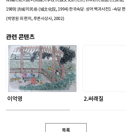
1989) 洪城의 民俗 (城文化院, 1994) 한국속담·성어 백과사전1 -속담 편
(박영원 외 편저, 푸른사상사, 2002)
관련 콘텐츠
이억영
2.써래질
목록