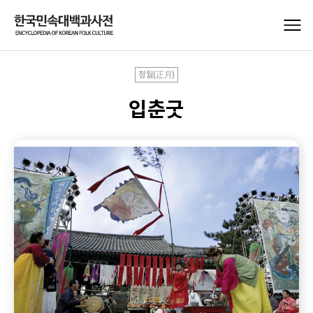
정월(正月)
입춘굿