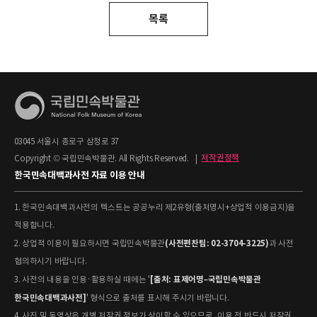
목록
03045 서울시 종로구 삼청로 37
Copyright © 국립민속박물관. All Rights Reserved.
|
저작권정책
한국민속대백과사전 자료 이용 안내
1. 한국민속대백과사전의 텍스트는 공공누리 제2유형(출처명시+상업적 이용금지)을
적용합니다.
(사전편찬팀: 02-3704-3225)
2. 상업적 이용이 필요하시면 국립민속박물관
과 사전
협의하시기 바랍니다.
[출처: 표제어명–국립민속박물관
3. 사전의 내용을 인용·활용하실 때에는 '
한국민속대백과사전]
' 형식으로 출처를 표시해 주시기 바랍니다.
4. 사진 및 동영상은 개별 저작권 정보가 상이할 수 있으므로, 이용 전 반드시 저작권