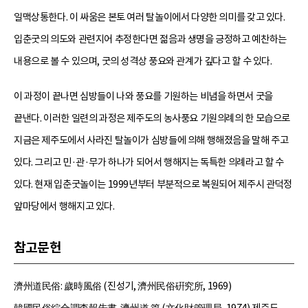
일맥상통한다. 이 싸움은 본토 여러 탈놀이에서 다양한 의미를 갖고 있다.
입춘굿의 의도와 관련지어 추정한다면 젊음과 생명을 긍정하고 예찬하는
내용으로 볼 수 있으며, 굿의 성격상 풍요와 관계가 깊다고 할 수 있다.
이 과정이 끝나면 심방들이 나와 풍요를 기원하는 비념을 하면서 굿을
끝낸다. 이러한 일련의 과정은 제주도의 농사풍요 기원의례의 한 모습으로
지금은 제주도에서 사라진 탈놀이가 심방들에 의해 행해졌음을 말해 주고
있다. 그리고 민·관·무가 하나가 되어서 행해지는 독특한 의례라고 할 수
있다. 현재 입춘굿놀이는 1999년부터 부분적으로 복원되어 제주시 관덕정
앞마당에서 행해지고 있다.
참고문헌
濟州道民俗: 歲時風俗 (진성기, 濟州民俗硏究所, 1969)
韓國民俗綜合調査報告書-濟州道 篇 (文化財管理局, 1974) 제주도