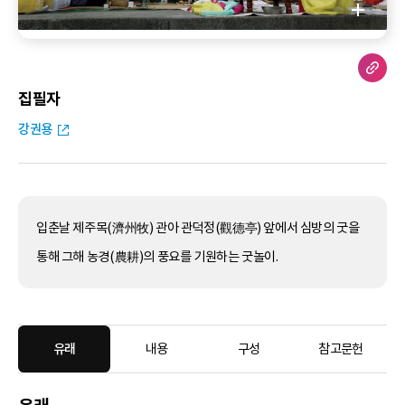
집필자
강권용
입춘날 제주목(濟州牧) 관아 관덕정(觀德亭) 앞에서 심방의 굿을
통해 그해 농경(農耕)의 풍요를 기원하는 굿놀이.
유래
내용
구성
참고문헌