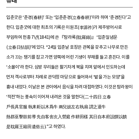
유래
입춘굿은 ‘춘경(春耕)’ 또는 ‘입춘춘경(立春春耕)’이라 하며 ‘춘경친다’고
한다. 입춘굿에 대한 최초의 기록은 이원조(李源祚)가 제주방어사로
부임하여 헌종 7년(1841)에 쓴 『탐라록(耽羅錄)』 ‘입춘일념운
(立春日拈韻)’에 있다. “24일 입춘날 호장은 관복을 갖추고 나무로 만든
소가 끄는 쟁기를 잡고 가면 양쪽에 어린 기생이 부채를 들고 흔든다. 이를
‘소몰이’라 한다. 심방 무리들은 활기차게 북을 치며 앞에서 인도하는데
먼저 객사로부터 차례로 관덕정 마당으로 들어와서 ‘밭을 가는 모양’을
흉내 내었다. 이날은 본 관아에서 음식을 차려 대접하였다. 이것은 탐라왕이
‘적전’하는 풍속이 이어져 내려온 것을 말한다(二十四日 立春
戶長具官服 執耒耟以木爲牛 兩兒妓左右執扇 謂之退牛
熱群巫擊鼓前導 先自客舍次入營庭 作耕田樣 其日自本府設饌以饋
是耽羅王籍田遺俗云).”고 하였다.