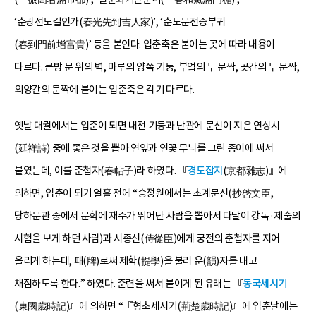
‘춘광선도길인가(春光先到吉人家)’, ‘춘도문전증부귀
(春到門前增富貴)’ 등을 붙인다. 입춘축은 붙이는 곳에 따라 내용이
다르다. 큰방 문 위의 벽, 마루의 양쪽 기둥, 부엌의 두 문짝, 곳간의 두 문짝,
외양간의 문짝에 붙이는 입춘축은 각기 다르다.
옛날 대궐에서는 입춘이 되면 내전 기둥과 난관에 문신이 지은 연상시
(延祥詩) 중에 좋은 것을 뽑아 연잎과 연꽃 무늬를 그린 종이에 써서
붙였는데, 이를 춘첩자(春帖子)라 하였다. 『
경도잡지
(京都雜志)』에
의하면, 입춘이 되기 열흘 전에 “승정원에서는 초계문신(抄啓文臣,
당하문관 중에서 문학에 재주가 뛰어난 사람을 뽑아서 다달이 강독·제술의
시험을 보게 하던 사람)과 시종신(侍從臣)에게 궁전의 춘첩자를 지어
올리게 하는데, 패(牌)로써 제학(提學)을 불러 운(韻)자를 내고
채점하도록 한다.” 하였다. 춘련을 써서 붙이게 된 유래는 『
동국세시기
(東國歲時記)』에 의하면 “『형초세시기(荊楚歲時記)』에 입춘날에는