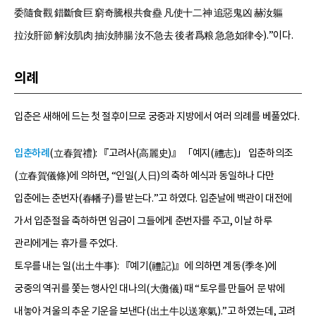
委隨食觀 錯斷食巨 窮奇騰根共食蠱 凡使十二神 追惡鬼凶 赫汝軀
拉汝肝節 解汝肌肉 抽汝肺腸 汝不急去 後者爲粮 急急如律令).”이다.
의례
입춘은 새해에 드는 첫 절후이므로 궁중과 지방에서 여러 의례를 베풀었다.
입춘하례
(立春賀禮): 『고려사(高麗史)』 「예지(禮志)」 입춘하의조
(立春賀儀條)에 의하면, “인일(人日)의 축하 예식과 동일하나 다만
입춘에는 춘번자(春幡子)를 받는다.”고 하였다. 입춘날에 백관이 대전에
가서 입춘절을 축하하면 임금이 그들에게 춘번자를 주고, 이날 하루
관리에게는 휴가를 주었다.
토우를 내는 일(出土牛事): 『예기(禮記)』에 의하면 계동(季冬)에
궁중의 역귀를 쫓는 행사인 대나의(大儺儀) 때 “토우를 만들어 문 밖에
내놓아 겨울의 추운 기운을 보낸다(出土牛以送寒氣).”고 하였는데, 고려