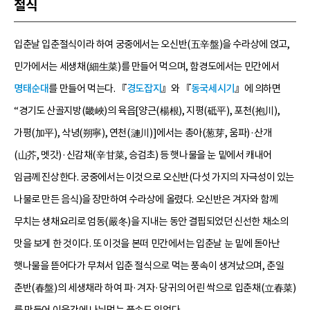
절식
입춘날 입춘절식이라 하여 궁중에서는 오신반(五辛盤)을 수라상에 얹고,
민가에서는 세생채(細生菜)를 만들어 먹으며, 함경도에서는 민간에서
명태순대
를 만들어 먹는다. 『
경도잡지
』와 『
동국세시기
』에 의하면
“경기도 산골지방(畿峽)의 육읍[양근(楊根), 지평(砥平), 포천(抱川),
가평(加平), 삭녕(朔寧), 연천(漣川)]에서는 총아(葱芽, 움파)·산개
(山芥, 멧갓)·신감채(辛甘菜, 승검초) 등 햇나물을 눈 밑에서 캐내어
임금께 진상한다. 궁중에서는 이것으로 오신반(다섯 가지의 자극성이 있는
나물로 만든 음식)을 장만하여 수라상에 올렸다. 오신반은 겨자와 함께
무치는 생채요리로 엄동(嚴冬)을 지내는 동안 결핍되었던 신선한 채소의
맛을 보게 한 것이다. 또 이것을 본떠 민간에서는 입춘날 눈 밑에 돋아난
햇나물을 뜯어다가 무쳐서 입춘 절식으로 먹는 풍속이 생겨났으며, 춘일
춘반(春盤)의 세생채라 하여 파·겨자·당귀의 어린 싹으로 입춘채(立春菜)
를 만들어 이웃간에 나눠먹는 풍속도 있었다.