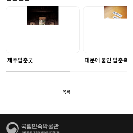
제주입춘굿
대문에 붙인 입춘축
목록