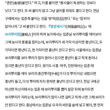
“춘련(春聯)붙인다.” 하고, 이를 붙이면 “봉사들이 독경하는 것보다
낫다.”고 한다. 또 써 붙이지 않고 그냥 글귀를 외워도 좋다고 한다. 전남
구례에서는 입춘축 붙이는 것을 ‘방악(防惡)한다.’ 또는 ‘잡귀야
달아나라.’고 써 붙인다고 한다. 『
열양세시기
(洌陽歲時記)』에
보리뿌리점
[麥根占]이라 하여 농가에서는 입춘날 보리뿌리를 캐어보아
그해 농사의 풍흉을 점치는데, 보리뿌리가 세 가닥 이상이면 풍년이고, 두
가닥이면 평년이고, 한 가닥이면 흉년이 든다고 한다. 서울에서는 입춘날
보리뿌리를 보아 뿌리가 많이 돋아나 있으면 풍년이 들고 적게 돋아나
있으면 흉년이 든다고 한다. 경기도 시흥·여주, 인천에서는 입춘 때
보리뿌리를 캐어 보리의 중간뿌리[中根]가 다섯 뿌리 이상 내렸으면
풍년이 들고, 다섯 뿌리에 차지 못하면 흉년이 든다고 한다. 전남 구례군
마산면 마산리에서는 입춘 때 보리뿌리를 뽑아 살강 뒤에 놓아두면
보리뿌리가 자라는데, 보리뿌리가 많이 나면 길하고 적게 나면 그해 보리가
안 된다고 한다. 충남에서는 입춘날 오곡의 씨앗을 솥에 넣고 볶아, 맨 먼저