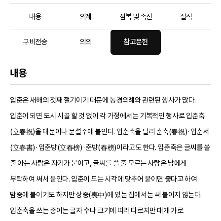
내용
의례
점복 및 속신
절식
구비전승
의의
참고문헌
내용
입춘은 새해의 첫째 절기이기 때문에 농경의례와 관련된 행사가 많다.
입춘이 되면 도시 시골 할 것 없이 각 가정에서는 기복적인 행사로 입춘축
(立春祝)을 대문이나 문설주에 붙인다. 입춘축을 달리 춘축(春祝)·입춘서
(立春書)·입춘방(立春榜)·춘방(春榜)이라고도 한다. 입춘축은 글씨를 쓸
줄 아는 사람은 자기가 붙이고, 글씨를 쓸 줄 모르는 사람은 남에게
부탁하여 써서 붙인다. 입춘이 드는 시각에 맞추어 붙이면 좋다고 하여
밤중에 붙이기도 하지만 상중(喪中)에 있는 집에서는 써 붙이지 않는다.
입춘축을 쓰는 종이는 글자 수나 크기에 따라 다르지만 대개 가로