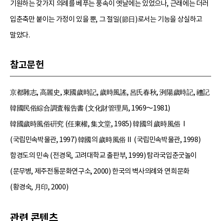
기원하는 갖가지 의례를 베푸는 풍속이 옛날에는 있었으나, 근래에는 더러
입춘축만 붙이는 가정이 있을 뿐, 그 절일(節日)로서는 기능을 상실하고
말았다.
참고문헌
京都雜志, 高麗史, 東國歲時記, 歲時風謠, 呂氏春秋, 洌陽歲時記, 禮記
韓國民俗綜合調査報告書 (文化財管理局, 1969～1981)
韓國歲時風俗硏究 (任東權, 集文堂, 1985) 韓國의 歲時風俗Ⅰ
(국립민속박물관, 1997) 韓國의 歲時風俗Ⅱ (국립민속박물관, 1998)
함경도의 민속 (전경욱, 고려대학교 출판부, 1999) 탐라국입춘굿놀이
(문무병, 제주전통문화연구소, 2000) 한국의 벽사의례와 연희문화
(황경숙, 月印, 2000)
관련 콘텐츠