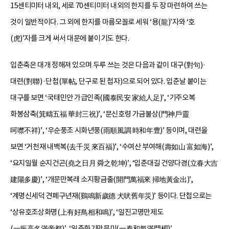
15센티미터 내외, 세로 70센티미터 내외의 한지를 두 장 마련하여 쓰는
것이 일반적이다. 그 외에 한지를 마름모꼴로 세워 ‘용(龍)’자와 ‘호
(虎)’자를 크게 써서 대문에 붙이기도 한다.
입춘축은 대개 정해져 있으며 두루 쓰는 것은 다음과 같이 대구(對句)·
대련(對聯)·단첩(單帖, 단구로 된 첩자)으로 되어 있다. 입춘날 붙이는
대구를 보면 ‘국태민안 가급인족(國泰民安 家給人足)’, ‘기주오복
화봉삼축(箕疇五福 華封三祝)’, ‘문신호령 가금불상(門神戶靈
呵噤不祥)’, ‘우순풍조 시화년풍(雨順風調 時和年豊)’ 등이며, 대련을
보면 ‘거천재 내백복(去千災 來百福)’, ‘수여산 부여해(壽如山 富如海)’,
‘요지일월 순지건곤(堯之日月 舜之乾坤)’, ‘입춘대길 건양다경(立春大吉
建陽多慶)’, ‘개문만복래 소지황금출(開門萬福來 掃地黃金出)’,
‘계명신세덕 견폐구년재(鷄鳴新歲德 犬吠舊年災)’ 등이다. 단첩으로는
‘상유호조상화명(上有好鳥相和鳴)’, ‘일진고명만제도
(一振高名滿帝都)’, ‘일춘화기만문미(一春和氣滿門楣)’,