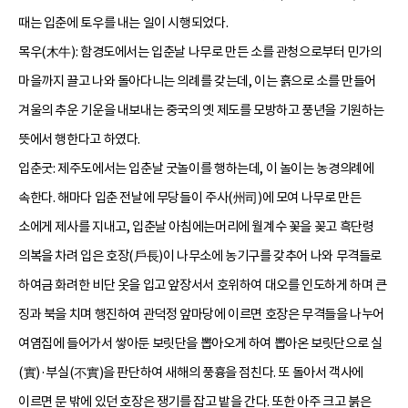
때는 입춘에 토우를 내는 일이 시행되었다.
목우(木牛): 함경도에서는 입춘날 나무로 만든 소를 관청으로부터 민가의
마을까지 끌고 나와 돌아다니는 의례를 갖는데, 이는 흙으로 소를 만들어
겨울의 추운 기운을 내보내는 중국의 옛 제도를 모방하고 풍년을 기원하는
뜻에서 행한다고 하였다.
입춘굿: 제주도에서는 입춘날 굿놀이를 행하는데, 이 놀이는 농경의례에
속한다. 해마다 입춘 전날에 무당들이 주사(州司)에 모여 나무로 만든
소에게 제사를 지내고, 입춘날 아침에는머리에 월계수 꽃을 꽂고 흑단령
의복을 차려 입은 호장(戶長)이 나무소에 농기구를 갖추어 나와 무격들로
하여금 화려한 비단 옷을 입고 앞장서서 호위하여 대오를 인도하게 하며 큰
징과 북을 치며 행진하여 관덕정 앞마당에 이르면 호장은 무격들을 나누어
여염집에 들어가서 쌓아둔 보릿단을 뽑아오게 하여 뽑아온 보릿단으로 실
(實)·부실(不實)을 판단하여 새해의 풍흉을 점친다. 또 돌아서 객사에
이르면 문 밖에 있던 호장은 쟁기를 잡고 밭을 간다. 또한 아주 크고 붉은