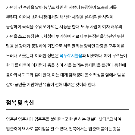
가면에 긴 수염을 달아 농부로 차린 한 사람이 등장하여 오곡의 씨를
뿌린다. 이어서 초라니 광대처럼 채색한 새 탈을 쓴 다른 한 사람이
등장하여 곡식을 주워 쪼아 먹는 시늉을 한다. 또 두 사람이 여자 배우의
가면을 쓰고 등장한다. 처첩이 투기하여 서로 다투는 장면을 남편인 듯한
탈을 쓴 광대가 등장하여 거짓으로 서로 말리는 양하면 관중은 모두 이를
드러내고 웃는다. 이러한 장면은
꼭두각시놀음
과 비슷하다. 이어 무격들이
한 떼를 이루어 어지럽게 춤을 추며 신을 놀리는 등 태평을 즐긴다. 동헌에
돌아와서도 그와 같이 한다. 이는 대개 탐라왕이 몸소 백성들 앞에서 밭을
갈아 풍년을 기원하던 유습이 전해 내려온 것이라 한다.
점복 및 속신
입춘날 입춘시에 입춘축을 붙이면 “굿 한 번 하는 것보다 낫다.”고 하여
입춘축이 벽사로 붙여짐을 알 수 있다. 전북에서는 입춘축 붙이는 것을