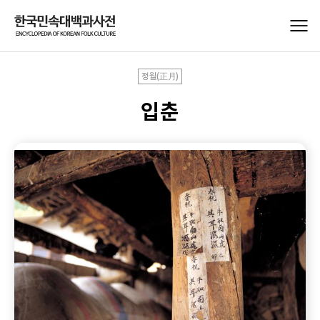
정월(正月)
입춘