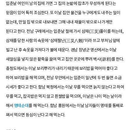
입춘날 여인이 남의 집에 가면 그 집의 논밭에 잡초가 무성하게 된다는
믿음이 있어 특히 조심한다. 또 이날 집안 물건을 누구에게도 내주는 일이
없는데, 만일 집 밖으로 내보내면 그해 내내 재물이 밖으로 나가게만
된다고 한다. 전남 구례에서는 입춘날 절에 가서 삼재(三災)풀이를 하는데,
삼재를 당한 사람의 속옷에 ‘삼재팔난(三災八難)’이라 쓰고 부처님 앞에
빌고 난 후 속옷을 가져다가 불에 태운다. 경남 창녕군 영산에서는 이날
새알심을 넣지 않은 팥죽을 끓여 먹고 집안 곳곳에 뿌려 벽사(辟邪)를 한다.
충청도에서는 이날 보리뿌리가 내리기 때문에 보리밥을 먹어야 좋다고
하여 보리밥을 해 먹으며, 전남 무안에서는 입춘이 일년에 두 번 들면 소금
시세가 좋다고 한다. 함남 북청에서는 이날 무를 먹으면 늙지 않는다고 하여
무를 먹고, 잡곡밥은 먹지 않고 흰쌀밥을 먹으며, 이날은 나이 먹는 날이라
해서
명태순대
를 해 먹는다. 함남 홍원에서는 이날 남자들이 명태를 통째로
쪄서 먹으면 등심이 난다고 해 먹는다.