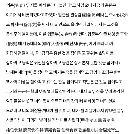
의춘(宜春) 두 자를 써서 문에다 붙인다”고 하였으니 지금의 춘련은
여기에서 비롯되었다고 하였다. 입춘날 관상감(觀象監)에서는 주사(朱砂)
로 벽사문(辟邪文)을 써서 대궐 안으로 올리면 대궐 안에서는 그것을
문설주에 붙이는데, 이를 입춘부(立春符)라 한다. 입춘부의 글 내용은 후한
(後漢) 때 계동대나의(季冬大儺儀)에 진자(侲子, 아이 초라니)가
화답하던 말이니, 곧 “갑작은 흉한 것을 잡아먹고 필위는 호랑이를
잡아먹고 웅백은 귀신을 잡아먹고 등간은 상서롭지 못한 것을 잡아먹고
남제는 재앙[咎]을 잡아먹고 백기는 꿈을 잡아먹고 강양과 조명은 함께
책사와 기생을 잡아먹고 위수는 관을 잡아먹고 착단은 큰 것을 잡아먹고
궁기와 등근은 함께 뱃속 벌레를 잡아먹는다. 대저 열두 신을 부려 흉악한
악귀들을 내쫓고 너의 몸을 으르고 너의 간과 뼈를 빼앗고 너의 살을
도려내고 너의 폐장을 꺼내게 할 것이니, 네가 빨리 달아나지 않으면 열두
신들의 밥이 되리라. 빨리 빨리 법대로 하렸다(甲作食凶 胇胃食虎
雄伯食魅 騰簡食不祥 覽諸食咎 伯奇食夢 强梁祖明共食磔死寄生