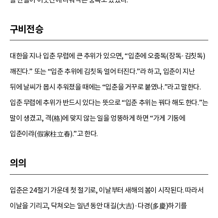
구비전승
대한을 지나 입춘 무렵에 큰 추위가 있으면, “입춘에 오줌독(장독·김칫독)
깨진다.” 또는 “입춘 추위에 김칫독 얼어 터진다.”라 하고, 입춘이 지난
뒤에 날씨가 몹시 추워졌을 때에는 “입춘을 거꾸로 붙였나.”라고 말한다.
입춘 무렵에 추위가 반드시 있다는 뜻으로 “입춘 추위는 꿔다 해도 한다.”는
말이 생겼고, 격(格)에 맞지 않는 일을 엉뚱하게 하면 “가게 기둥에
입춘이랴(假家柱立春).”고 한다.
의의
입춘은 24절기 가운데 첫 절기로, 이날부터 새해의 봄이 시작된다. 따라서
이날을 기리고, 닥쳐오는 일년 동안 대길(大吉)·다경(多慶)하기를