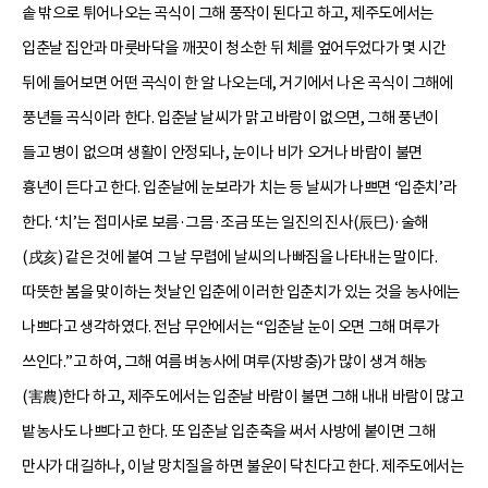
솥 밖으로 튀어나오는 곡식이 그해 풍작이 된다고 하고, 제주도에서는
입춘날 집안과 마룻바닥을 깨끗이 청소한 뒤 체를 엎어두었다가 몇 시간
뒤에 들어보면 어떤 곡식이 한 알 나오는데, 거기에서 나온 곡식이 그해에
풍년들 곡식이라 한다. 입춘날 날씨가 맑고 바람이 없으면, 그해 풍년이
들고 병이 없으며 생활이 안정되나, 눈이나 비가 오거나 바람이 불면
흉년이 든다고 한다. 입춘날에 눈보라가 치는 등 날씨가 나쁘면 ‘입춘치’라
한다. ‘치’는 접미사로 보름·그믐·조금 또는 일진의 진사(辰巳)·술해
(戌亥) 같은 것에 붙여 그 날 무렵에 날씨의 나빠짐을 나타내는 말이다.
따뜻한 봄을 맞이하는 첫날인 입춘에 이러한 입춘치가 있는 것을 농사에는
나쁘다고 생각하였다. 전남 무안에서는 “입춘날 눈이 오면 그해 며루가
쓰인다.”고 하여, 그해 여름 벼농사에 며루(자방충)가 많이 생겨 해농
(害農)한다 하고, 제주도에서는 입춘날 바람이 불면 그해 내내 바람이 많고
밭농사도 나쁘다고 한다. 또 입춘날 입춘축을 써서 사방에 붙이면 그해
만사가 대길하나, 이날 망치질을 하면 불운이 닥친다고 한다. 제주도에서는