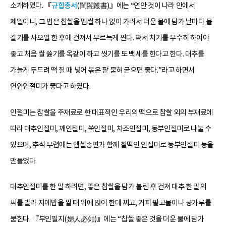
소개하였다. 『
규합총서
(閨閤叢書)』에는 “연안 것이 나라 안에서
제일이니, 그 법은 찹쌀을 멥쌀 하나 없이 가려서 더운 물에 담가 날마다 물
갈기를 사오일 한 후에 건져서 무르녹게 찐다. 쪄서 치기를 무수히 하여야
좋고 처음 쌀 쓿기를 옥같이 하고 씻기를 또 백세를 한다고 한다. 대추를
가늘게 두드려 떡 칠 때 넣어 볶은 팥 묻혀 굳으면 좋다.”라고 하면서
연안인절미가 좋다고 하였다.
인절미는 찹쌀을 주재료로 한 대표적인 우리의 떡으로 찹쌀 외의 부재료에
따라 대추인절미, 깨인절미, 쑥인절미, 차조인절미, 동부인절미로 나눌 수
있으며, 추석 무렵에는 멥쌀송편과 함께 찰떡인 인절미로 동부인절미 등을
만들었다.
대추인절미를 한 말 하려면, 좋은 찹쌀을 담가 불린 후 건져 대추 한 말의
씨를 발라 지에밥을 찔 때 위에 얹어 한데 찌고, 거피 팥고물이나 콩가루를
묻힌다. 『부인필지(婦人必知)』에는 “찹쌀 좋은 것을 더운 물에 담가