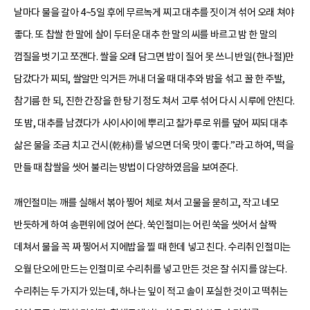
날마다 물을 갈아 4~5일 후에 무르녹게 찌고 대추를 짓이겨 섞어 오래 쳐야
좋다. 또 찹쌀 한 말에 살이 두터운 대추 한 말의 씨를 바르고 밤 한 말의
껍질을 벗기고 쪼갠다. 쌀을 오래 담그면 밥이 질어 못 쓰니 반일(한나절)만
담갔다가 찌되, 쌀알만 익거든 꺼내 더울 때 대추와 밤을 섞고 꿀 한 주발,
참기름 한 되, 진한 간장을 한 탕기 정도 쳐서 고루 섞어 다시 시루에 안친다.
또 밤, 대추를 남겼다가 사이사이에 뿌리고 찰가루로 위를 덮어 찌되 대추
삶은 물을 조금 치고 건시(乾柿)를 넣으면 더욱 맛이 좋다.”라고 하여, 떡을
만들 때 찹쌀을 씻어 불리는 방법이 다양하였음을 보여준다.
깨인절미는 깨를 실해서 볶아 찧어 체로 쳐서 고물을 묻히고, 작고 네모
반듯하게 하여 송편위에 얹어 쓴다. 쑥인절미는 어린 쑥을 씻어서 살짝
데쳐서 물을 꼭 짜 찧어서 지에밥을 찔 때 한데 넣고 친다. 수리취 인절미는
오월 단오에 만드는 인절미로 수리취를 넣고 만든 것은 잘 쉬지를 않는다.
수리취는 두 가지가 있는데, 하나는 잎이 적고 솔이 포실한 것이고 떡취는