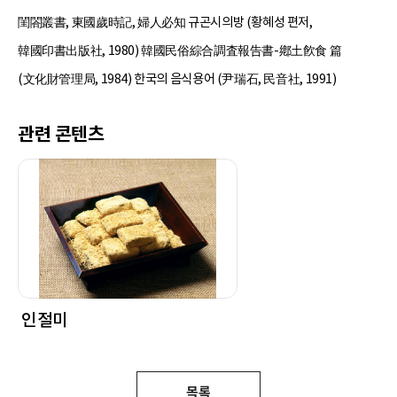
閨閤叢書, 東國歲時記, 婦人必知 규곤시의방 (황혜성 편저,
韓國印書出版社, 1980) 韓國民俗綜合調査報告書-鄕土飮食 篇
(文化財管理局, 1984) 한국의 음식용어 (尹瑞石, 民音社, 1991)
관련 콘텐츠
인절미
목록