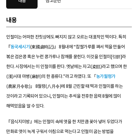
내용
참고문헌
내용
인절미는 어떠한 잔칫상에도 빠지지 않고 오르는 대표적인 떡이다. 특히
『
동국세시기
(東國歲時記)』 8월내에 “찹쌀가루를 쪄서 떡을 만들어
볶은 검은콩 혹은 누런 콩가루나 참깨를 묻힌다. 이것을 인절미[引餠]라
한다. 시장에서는 이 인절미를 판다. 옛날에는 자고(粢餻)라고 했으며 한
(漢)시대 마병(麻餠)의 한 종류다.”라고 하였다. 또 「
농가월령가
(農家月令歌)」 8월령(八月令)에 8월 근친할 때 떡과 인절미를 하는
것이라고 기록되어 있으니, 인절미는 추석을 전후한 음력 8월에 많이
해먹었음을 알 수 있다.
『음식지미방』에는 인절미 속에 엿을 한 치만큼 꽂아 넣어 두었다가
만화로 엿이 녹게 구워서 아침으로 먹는다고 인절미 굽는 방법을