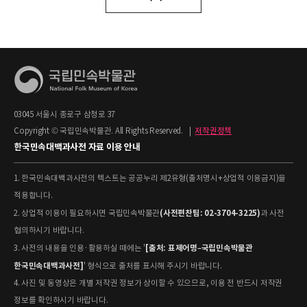
03045 서울시 종로구 삼청로 37
Copyright © 국립민속박물관. All Rights Reserved.
|
저작권정책
한국민속대백과사전 자료 이용 안내
1. 한국민속대백과사전의 텍스트는 공공누리 제2유형(출처명시+상업적 이용금지)을
적용합니다.
(사전편찬팀: 02-3704-3225)
2. 상업적 이용이 필요하시면 국립민속박물관
과 사전
협의하시기 바랍니다.
[출처: 표제어명–국립민속박물관
3. 사전의 내용을 인용·활용하실 때에는 '
한국민속대백과사전]
' 형식으로 출처를 표시해 주시기 바랍니다.
4. 사진 및 동영상은 개별 저작권 정보가 상이할 수 있으므로, 이용 전 반드시 저작권
정보를 확인하시기 바랍니다.