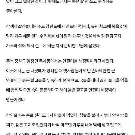
잎이 크고 넓적한 것이다. 황해도에서는 쑥은 잘 안 쓰고 수리취를
좋아한다.
각색차조인절미는 주로 강원도에서 만들어 먹는데, 불린 차조에 쑥을 삶아
말려 가루 해둔 것과 수리취를 삶아 말려 가루낸 것을 바싹 말린 감고지
가루와 섞어 쪄서 절구에 떡을 쳐서 준비한 고물에 묻혔다.
충북 중원군 엄정면 목계동에서는 인절미를 해장떡이라고 하였다.
이곳에서는 큰 나룻배가 왕래할 때 뱃사람들이 먹던 손바닥만한 큰
인절미에 붉은 팥고물을 두둑하게 묻혀 뼈로 국물을 내어 끓인 술국을 먹을
때 함께 먹으면 속이 든든하다고 하여 붉은 팥고물 인절미 해장떡이
명물이었다.
감인절미는 주로 전라도에서 만들어 먹었다. 찹쌀을 불려 시루에 안쳐 밥을
찌고, 감은 고지로 말렸다가 바싹 마르면 가루를 내어 떡에 넣고 절구에
찧는다. 감색의 물이 골고루 들고 쌀알이 퍼지면 썰어 거피팥고물에 묻힌다.