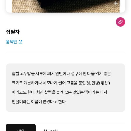
집필자
윤덕인
찹쌀 고두밥을 시루에 쪄서 안반이나 절구에 친 다음 먹기 좋은
크기로 갸름하거나 네모나게 썰어 고물을 묻힌 것. 인병(引餠)
이라고도 한다. 차진 찰떡을 늘려 끊은 맛있는 떡이라는 데서
인절미라는 이름이 붙었다고 한다.