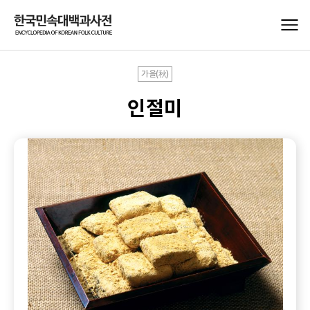
가을(秋)
인절미