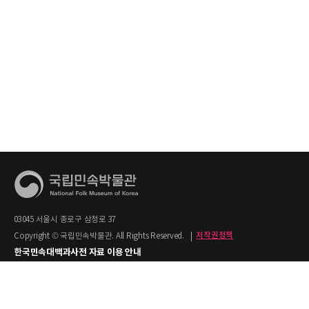
03045 서울시 종로구 삼청로 37
Copyright © 국립민속박물관. All Rights Reserved.
|
저작권정책
한국민속대백과사전 자료 이용 안내
1. 한국민속대백과사전의 텍스트는 공공누리 제2유형(출처명시+상업적 이용금지)을
적용합니다.