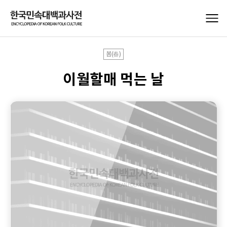
봄(春)
이월할매 먹는 날