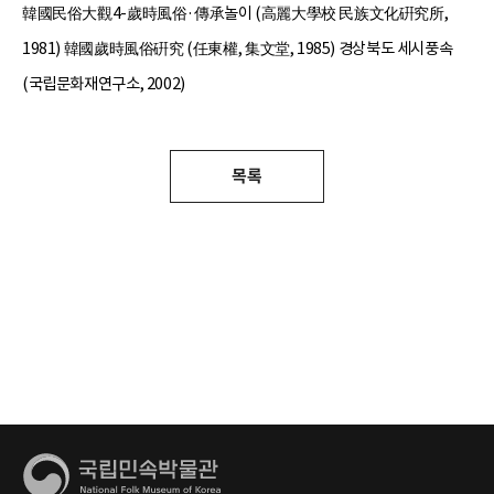
韓國民俗大觀4-歲時風俗·傳承놀이 (高麗大學校 民族文化硏究所,
1981) 韓國歲時風俗硏究 (任東權, 集文堂, 1985) 경상북도 세시풍속
(국립문화재연구소, 2002)
목록