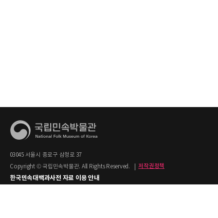
03045 서울시 종로구 삼청로 37
Copyright © 국립민속박물관. All Rights Reserved.
|
저작권정책
한국민속대백과사전 자료 이용 안내
1. 한국민속대백과사전의 텍스트는 공공누리 제2유형(출처명시+상업적 이용금지)을
적용합니다.