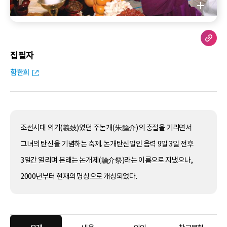
집필자
함한희
조선시대 의기(義妓)였던 주논개(朱論介)의 충절을 기리면서
그녀의 탄신을 기념하는 축제. 논개탄신일인 음력 9일 3일 전후
3일간 열리며 본래는 논개제(論介祭)라는 이름으로 지냈으나,
2000년부터 현재의 명칭으로 개칭되었다.