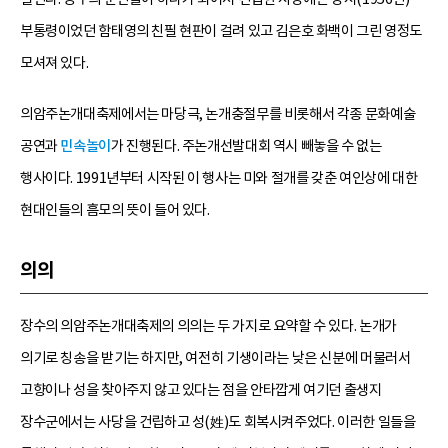
부통령이었던 함태영의 친필 현판이 걸려 있고 김은호 화백이 그린 영정도
모셔져 있다.
의암주논개대축제에서는 마당극, 논개충절무를 비롯해서 각종 문화예술
공연과
민속놀이
가 진행된다. 주논개선발대회 역시 빼놓을 수 없는
행사이다. 1991년부터 시작된 이 행사는 미와 절개를 갖춘 여인상에 대한
현대인들의 흠모의 뜻이 들어 있다.
의의
장수의 의암주논개대축제의 의의는 두 가지로 요약할 수 있다. 논개가
의기로 칭송을 받기는 하지만, 여전히 기생이라는 낮은 신분에 머물러서
고향이나 성을 찾아주지 않고 있다는 점을 안타깝게 여기던 출생지
장수군에서는 사당을 건립하고 성(姓)도 회복시켜주었다. 이러한 일들을