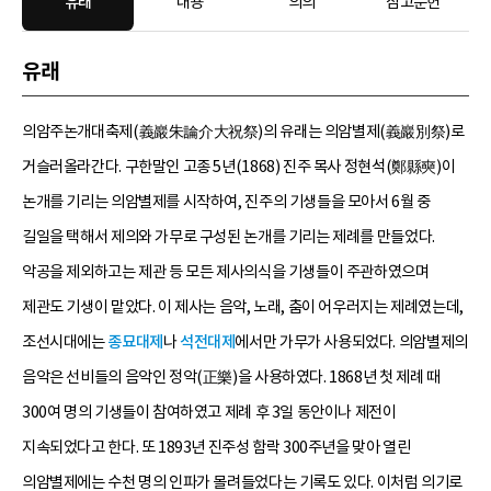
유래
내용
의의
참고문헌
유래
의암주논개대축제(義巖朱論介大祝祭)의 유래는 의암별제(義巖別祭)로
거슬러올라간다. 구한말인 고종 5년(1868) 진주 목사 정현석(鄭縣奭)이
논개를 기리는 의암별제를 시작하여, 진주의 기생들을 모아서 6월 중
길일을 택해서 제의와 가무로 구성된 논개를 기리는 제례를 만들었다.
악공을 제외하고는 제관 등 모든 제사의식을 기생들이 주관하였으며
제관도 기생이 맡았다. 이 제사는 음악, 노래, 춤이 어우러지는 제례였는데,
조선시대에는
종묘대제
나
석전대제
에서만 가무가 사용되었다. 의암별제의
음악은 선비들의 음악인 정악(正樂)을 사용하였다. 1868년 첫 제례 때
300여 명의 기생들이 참여하였고 제례 후 3일 동안이나 제전이
지속되었다고 한다. 또 1893년 진주성 함락 300주년을 맞아 열린
의암별제에는 수천 명의 인파가 몰려들었다는 기록도 있다. 이처럼 의기로