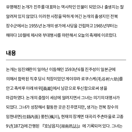
유명해진 논개가 진주를 대표하는 역사적인 인물이 되었으나 출생지는 잘
알려져 있지 않았다. 이러한 사정을 딱하게 여긴 논개의 출생지인 전북
장수군에서는 1955년 논개의 생가에 사당을 건립하고 1965년부터는
해마다 10월에 제사와 부대행사를 마련해서 오늘의 축제에 이르렀다.
내용
논개는 임진왜란이 일어난 이듬해인 1593년 6월 진주성이 일본군에
의해서 함락된 직후 당시 적장이었던 게야무라 로쿠스케(毛谷村六助)를
안고 촉석루 아래 바위[義巖]에서 남강으로 투신함으로써 생을
마감하였다. 논개의 충절이 세상에 알려지면서 그녀는 의기의 대명사가
되었다. 그녀가 성장해서 활동한 곳은 진주였지만, 생가는 전북 장수의
임현내면(任縣內面) 풍천(楓川), 현재의 장계면 대곡리 주촌마을로 고종
9년(1872)에 간행된 『호남읍지(湖南邑誌)』에 기록되어 있다. 그녀는