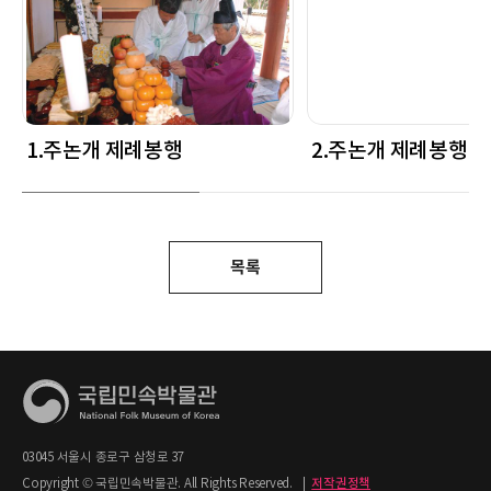
1.주논개 제례봉행
2.주논개 제례봉행
목록
03045 서울시 종로구 삼청로 37
Copyright © 국립민속박물관. All Rights Reserved.
|
저작권정책