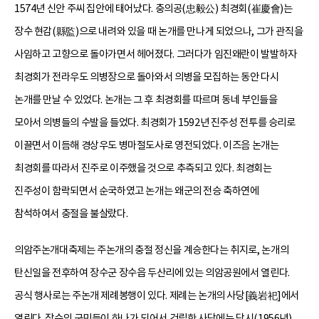
1574년 신안 주씨 집안에 태어났다. 충의공(忠毅公) 최경회(崔慶會)는
장수 현감(縣監)으로 내려와 있을 때 논개를 만나게 되었으나, 그가 관직을
사임하고 고향으로 돌아가면서 헤어졌다. 그러다가 임진왜란이 발발하자
최경회가 전라우도 의병장으로 돌아와서 의병을 모집하는 동안 다시
논개를 만날 수 있었다. 논개는 그 후 최경회를 따르며 동네 부인들을
모아서 의병들의 수발을 들었다. 최경회가 1592년 진주성 전투를 승리로
이끌면서 이듬해 경상우도 병마절도사로 영전되었다. 이즈음 논개는
최경회를 따라서 진주로 이주했을 것으로 추측되고 있다. 최경회는
진주성이 함락되면서 순국하였고 논개는 왜군의 전승 축하연에
참석하여서 충절을 불살랐다.
의암주논개대축제는 주논개의 충절 정신을 계승한다는 취지로, 논개의
탄신일을 전후하여 장수군 장수읍 두산리에 있는 의암공원에서 열린다.
공식 행사로는 주논개 제례봉행이 있다. 제례는 논개의 사당[義岩祀]에서
열린다. 장수의 군민들이 하나가 되어서 건립한 사당에는 당시(1956년)