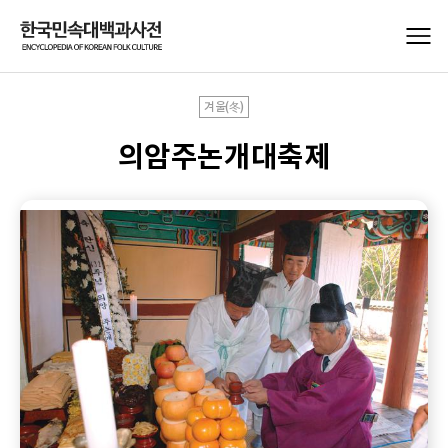
겨울(冬)
의암주논개대축제