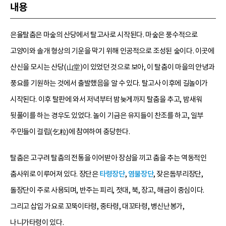
내용
은율탈춤은 마숲의 산당에서 탈고사로 시작된다. 마숲은 풍수적으로
고양이와 솔개 형상의 기운을 막기 위해 인공적으로 조성된 숲이다. 이곳에
산신을 모시는 산당(山堂)이 있었던 것으로 보아, 이 탈춤이 마을의 안녕과
풍요를 기원하는 것에서 출발했음을 알 수 있다. 탈고사 이후에 길놀이가
시작된다. 이후 탈판에 와서 저녁부터 밤늦게까지 탈춤을 추고, 밤새워
뒷풀이를 하는 경우도 있었다. 놀이 기금은 유지들이 찬조를 하고, 일부
주민들이 걸립(乞粒)에 참여하여 충당한다.
탈춤은 고구려 탈춤의 전통을 이어받아 장삼을 끼고 춤을 추는 역동적인
춤사위로 이루어져 있다. 장단은
타령장단
,
염불장단
, 잦은돔부리장단,
돌장단이 주로 사용되며, 반주는 피리, 젓대, 북, 장고, 해금이 중심이다.
그리고 삽입 가요로 꼬뚝이타령, 중타령, 대꼬타령, 병신난봉가,
나니가타령이 있다.