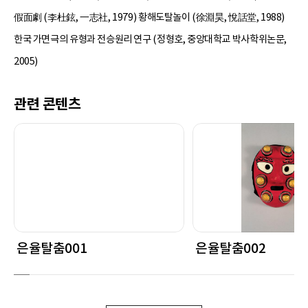
假面劇 (李杜鉉, 一志社, 1979) 황해도탈놀이 (徐淵昊, 悅話堂, 1988)
한국 가면극의 유형과 전승원리 연구 (정형호, 중앙대학교 박사학위논문,
2005)
관련 콘텐츠
은율탈춤001
은율탈춤002