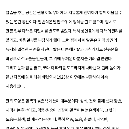
탈춤을 추는 공간은 원형 야외무대이다. 자유롭게 참여하여 함께 어울릴 수
있는 열린 공간이다. 일반석은 탈판 주위에 멍석을 깔고 앉으며, 임시로
만든 일부 다락은 자릿세를 별도로 받았다. 특히 상인들에게 다락의 관리를
맡기고, 비용 일부를 부담하게 했다. 그런 점에서 이 탈춤은 지역 상권의
유지와 밀접한 관련을 지닌다. 탈은 다른 해서탈과 마찬가지로 진흙본을
바탕으로 석고틀을 만들며, 그 위에 두꺼운 마분지를 여러 겹 붙인다.
그리고 눈과 입을 뚫고, 코와 혹 따위를 도드라지게 나타낸다. 원래 놀이가
끝난 다음에 탈을 태워 버렸으나 1925년 이후에는 보관하여 계속
사용하였다.
탈의 모양은 흰색과 붉은색 계통이 대부분이다. 상쇠, 첫째⋅둘째⋅셋째 양반,
새맥시는 흰색이고, 먹중⋅원숭이⋅최괄이⋅말뚝이는 붉은색이다. 그 밖에
노승은 회색, 할미는 검은색이다. 특히 먹중, 노승, 최괄이, 세양반,
말뚝이의 얼굴에는 3~6개의 둥근 혹이 있다. 혹은 밖에서부터 검정, 흰색,