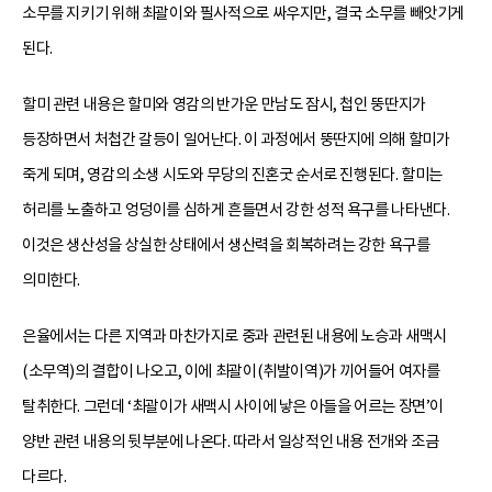
소무를 지키기 위해 최괄이와 필사적으로 싸우지만, 결국 소무를 빼앗기게
된다.
할미 관련 내용은 할미와 영감의 반가운 만남도 잠시, 첩인 뚱딴지가
등장하면서 처첩간 갈등이 일어난다. 이 과정에서 뚱딴지에 의해 할미가
죽게 되며, 영감의 소생 시도와 무당의 진혼굿 순서로 진행된다. 할미는
허리를 노출하고 엉덩이를 심하게 흔들면서 강한 성적 욕구를 나타낸다.
이것은 생산성을 상실한 상태에서 생산력을 회복하려는 강한 욕구를
의미한다.
은율에서는 다른 지역과 마찬가지로 중과 관련된 내용에 노승과 새맥시
(소무역)의 결합이 나오고, 이에 최괄이(취발이역)가 끼어들어 여자를
탈취한다. 그런데 ‘최괄이가 새맥시 사이에 낳은 아들을 어르는 장면’이
양반 관련 내용의 뒷부분에 나온다. 따라서 일상적인 내용 전개와 조금
다르다.