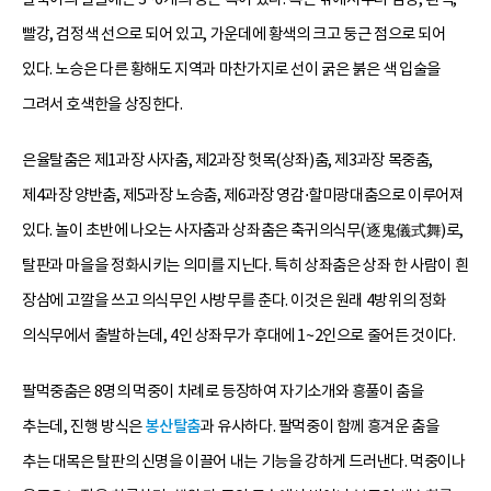
빨강, 검정색 선으로 되어 있고, 가운데에 황색의 크고 둥근 점으로 되어
있다. 노승은 다른 황해도 지역과 마찬가지로 선이 굵은 붉은 색 입술을
그려서 호색한을 상징한다.
은율탈춤은 제1과장 사자춤, 제2과장 헛목(상좌)춤, 제3과장 목중춤,
제4과장 양반춤, 제5과장 노승춤, 제6과장 영감⋅할미광대춤으로 이루어져
있다. 놀이 초반에 나오는 사자춤과 상좌춤은 축귀의식무(逐鬼儀式舞)로,
탈판과 마을을 정화시키는 의미를 지닌다. 특히 상좌춤은 상좌 한 사람이 흰
장삼에 고깔을 쓰고 의식무인 사방무를 춘다. 이것은 원래 4방위의 정화
의식무에서 출발하는데, 4인 상좌무가 후대에 1~2인으로 줄어든 것이다.
팔먹중춤은 8명의 먹중이 차례로 등장하여 자기소개와 흥풀이 춤을
추는데, 진행 방식은
봉산탈춤
과 유사하다. 팔먹중이 함께 흥겨운 춤을
추는 대목은 탈판의 신명을 이끌어 내는 기능을 강하게 드러낸다. 먹중이나