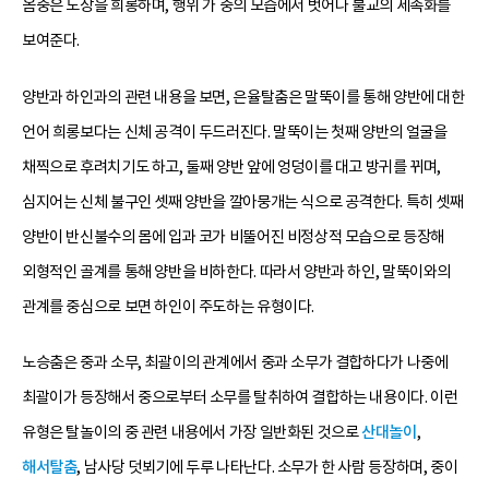
옴중은 노장을 희롱하며, 행위 가 중의 모습에서 벗어나 불교의 세속화를
보여준다.
양반과 하인과의 관련 내용을 보면, 은율탈춤은 말뚝이를 통해 양반에 대한
언어 희롱보다는 신체 공격이 두드러진다. 말뚝이는 첫째 양반의 얼굴을
채찍으로 후려치기도 하고, 둘째 양반 앞에 엉덩이를 대고 방귀를 뀌며,
심지어는 신체 불구인 셋째 양반을 깔아뭉개는 식으로 공격한다. 특히 셋째
양반이 반신불수의 몸에 입과 코가 비뚤어진 비정상적 모습으로 등장해
외형적인 골계를 통해 양반을 비하한다. 따라서 양반과 하인, 말뚝이와의
관계를 중심으로 보면 하인이 주도하는 유형이다.
노승춤은 중과 소무, 최괄이의 관계에서 중과 소무가 결합하다가 나중에
최괄이가 등장해서 중으로부터 소무를 탈취하여 결합하는 내용이다. 이런
유형은 탈놀이의 중 관련 내용에서 가장 일반화된 것으로
산대놀이
,
해서탈춤
, 남사당 덧뵈기에 두루 나타난다. 소무가 한 사람 등장하며, 중이