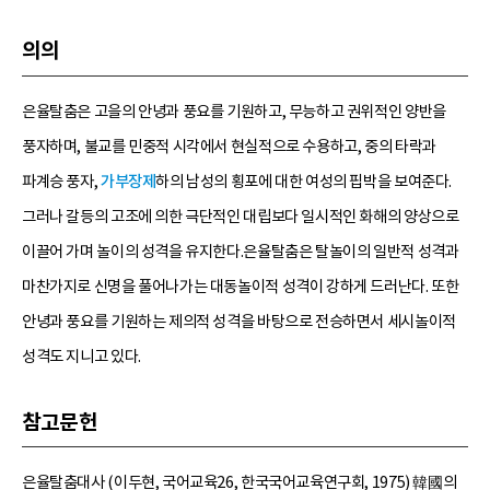
의의
은율탈춤은 고을의 안녕과 풍요를 기원하고, 무능하고 권위적인 양반을
풍자하며, 불교를 민중적 시각에서 현실적으로 수용하고, 중의 타락과
파계승 풍자,
가부장제
하의 남성의 횡포에 대한 여성의 핍박을 보여준다.
그러나 갈등의 고조에 의한 극단적인 대립보다 일시적인 화해의 양상으로
이끌어 가며 놀이의 성격을 유지한다.은율탈춤은 탈놀이의 일반적 성격과
마찬가지로 신명을 풀어나가는 대동놀이적 성격이 강하게 드러난다. 또한
안녕과 풍요를 기원하는 제의적 성격을 바탕으로 전승하면서 세시놀이적
성격도 지니고 있다.
참고문헌
은율탈춤대사 (이두현, 국어교육26, 한국국어교육연구회, 1975) 韓國의