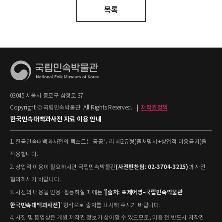
목록
03045 서울시 종로구 삼청로 37
Copyright © 국립민속박물관. All Rights Reserved.
|
저작권정책
한국민속대백과사전 자료 이용 안내
1. 한국민속대백과사전의 텍스트는 공공누리 제2유형(출처명시+상업적 이용금지)을
적용합니다.
(사전편찬팀: 02-3704-3225)
2. 상업적 이용이 필요하시면 국립민속박물관
과 사전
협의하시기 바랍니다.
[출처: 표제어명–국립민속박물관
3. 사전의 내용을 인용·활용하실 때에는 '
한국민속대백과사전]
' 형식으로 출처를 표시해 주시기 바랍니다.
4. 사진 및 동영상은 개별 저작권 정보가 상이할 수 있으므로, 이용 전 반드시 저작권