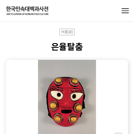
여름(夏)
은율탈춤