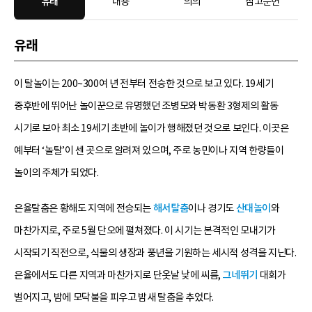
유래
내용
의의
참고문헌
유래
이 탈놀이는 200~300여 년 전부터 전승한 것으로 보고 있다. 19세기
중후반에 뛰어난 놀이꾼으로 유명했던 조병모와 박동환 3형제의 활동
시기로 보아 최소 19세기 초반에 놀이가 행해졌던 것으로 보인다. 이곳은
예부터 ‘놀탈’이 센 곳으로 알려져 있으며, 주로 농민이나 지역 한량들이
놀이의 주체가 되었다.
은율탈춤은 황해도 지역에 전승되는
해서탈춤
이나 경기도
산대놀이
와
마찬가지로, 주로 5월 단오에 펼쳐졌다. 이 시기는 본격적인 모내기가
시작되기 직전으로, 식물의 생장과 풍년을 기원하는 세시적 성격을 지닌다.
은율에서도 다른 지역과 마찬가지로 단옷날 낮에 씨름,
그네뛰기
대회가
벌어지고, 밤에 모닥불을 피우고 밤새 탈춤을 추었다.