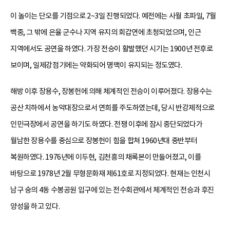
이 놀이는 단오를 기점으로 2~3일 진행되었다. 예전에는 사월 초파일, 7월
백중, 그 밖에 은율 군수나 지역 유지의 회갑연에 초청되었으며, 인근
지역에서도 공연을 하였다. 가장 전승이 활발했던 시기는 1900년 전후로
보이며, 일제강점기에는 약화되어 명맥이 유지되는 정도였다.
해방 이후 장용수, 장봉헌에 의해 체계적인 전승이 이루어졌다. 장용수는
공산 치하에서 농악대장으로서 연희를 주도하였는데, 당시 반강제적으로
인민극장에서 공연을 하기도 하였다. 전쟁 이후에 잠시 중단되었다가
월남한 장용수를 중심으로 장봉헌이 힘을 합쳐 1960년대 중반부터
복원하였다. 1976년에 이두현, 김천흥의 채록본이 만들어졌고, 이를
바탕으로 1978년 2월 무형문화재 제61호로 지정되었다. 현재는 인천시
남구 숭의 4동 수봉공원 입구에 있는 전수회관에서 체계적인 전승과 후진
양성을 하고 있다.