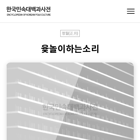
정월(正月)
윷놀이하는소리