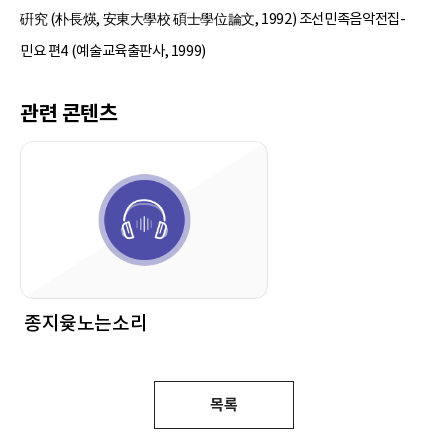
硏究 (朴長煐, 安東大學校 碩士學位論文, 1992) 조선민족음악전집-
민요 편4 (예술교육출판사, 1999)
관련 콘텐츠
종지윷노는소리
목록