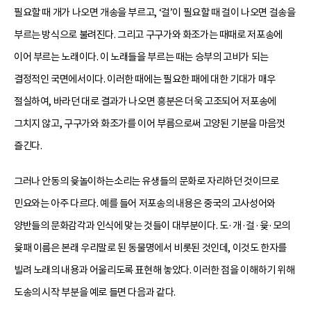
필요할 때 개가 나오면 개송을 부르고, ‘걸’이 필요할 때 걸이 나오면 걸송을
부르는 방식으로 불려진다. 그리고 구구가와 화조가는 때때로 저포송에
이어 부르는 노래이다. 이 노래들을 부르는 때는 승부의 고비가 되는
결정적인 국면에서이다. 이러한 때에는 필요한 패에 대한 기대가 매우
절실하여, 바라던 대로 결과가 나오면 흥분은 더욱 고조되어 저포송에
그치지 않고, 구구가와 화조가를 이어 부름으로써 고양된 기분을 마음껏
즐긴다.
그러나 안동의 윷놀이하는소리는 유생들의 문화로 자리하던 것이므로
민요와는 아주 다르다. 예를 들어 저포송의 내용은 중국의 고사성어와
양반들의 문화감각과 인식에 맞는 것들이 대부분이다. 도·개·걸·윷·모의
윷패 이름은 본래 우리말로 된 동물명에서 비롯된 것인데, 이것도 한자를
빌려 노래의 내용과 어울리도록 표현해 놓았다. 이러한 점을 이해하기 위해
도송의 시작 부분을 예로 들면 다음과 같다.