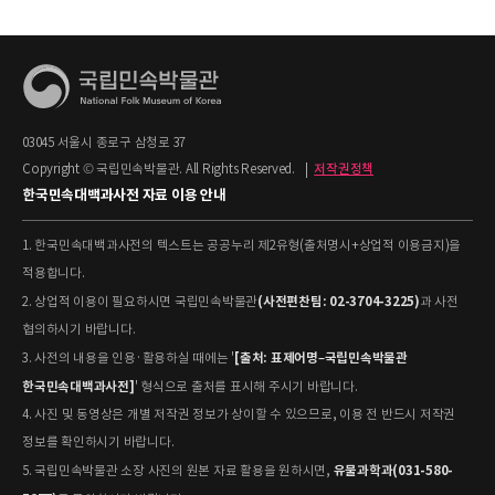
03045 서울시 종로구 삼청로 37
Copyright © 국립민속박물관. All Rights Reserved.
|
저작권정책
한국민속대백과사전 자료 이용 안내
1. 한국민속대백과사전의 텍스트는 공공누리 제2유형(출처명시+상업적 이용금지)을
적용합니다.
(사전편찬팀: 02-3704-3225)
2. 상업적 이용이 필요하시면 국립민속박물관
과 사전
협의하시기 바랍니다.
[출처: 표제어명–국립민속박물관
3. 사전의 내용을 인용·활용하실 때에는 '
한국민속대백과사전]
' 형식으로 출처를 표시해 주시기 바랍니다.
4. 사진 및 동영상은 개별 저작권 정보가 상이할 수 있으므로, 이용 전 반드시 저작권
정보를 확인하시기 바랍니다.
유물과학과(031-580-
5. 국립민속박물관 소장 사진의 원본 자료 활용을 원하시면,