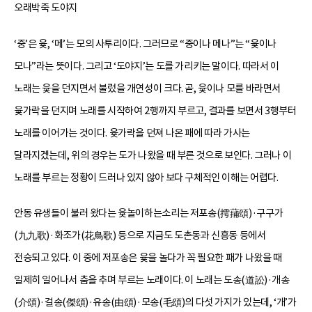
오래박죽 도야지
‘중’은 윷, ‘메’는 모의 사투리이다. 그러므로 “중이나 메나”는 “윷이나
모나”라는 뜻이다. 그리고 ‘도야지’는 도를 가리키는 말이다. 따라서 이
노래는 윷을 던지면서 불렀을 개연성이 크다. 곧, 윷이나 모를 바라면서
윷가락을 던지며 노래를 시작하여 2행까지 부르고, 결과를 보면서 3행부터
노래를 이어가는 것이다. 윷가락을 던져 나온 패에 따라 가사는
달라지겠는데, 위의 경우는 도가 나왔을 때 부른 것으로 보인다. 그러나 이
노래를 부르는 정황이 드러나 있지 않아 보다 구체적인 이해는 어렵다.
안동 유생들이 불러 왔다는 윷놀이하는소리는 저포송(摴蒱頌)·구구가
(九九歌)·화조가(花鳥歌) 등으로 지금도 도촌동과 신흥동 등에서
전승되고 있다. 이 중에 저포송은 윷을 놀다가 꼭 필요한 패가 나왔을 때
일제히 일어나서 춤을 추며 부르는 노래이다. 이 노래는 도송(道訟)·개송
(介頌)·걸송(傑頌)·유송(由頌)·모송(毛頌)의 다섯 가지가 있는데, ‘개’가