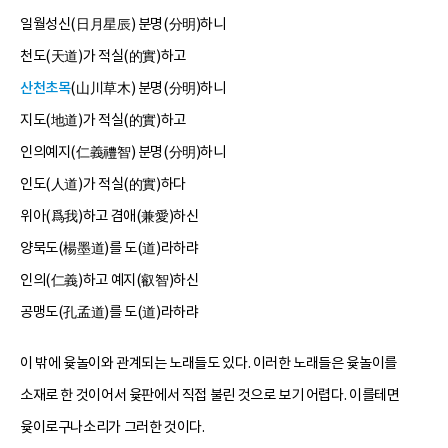
일월성신(日月星辰) 분명(分明)하니
천도(天道)가 적실(的實)하고
산천초목
(山川草木) 분명(分明)하니
지도(地道)가 적실(的實)하고
인의예지(仁義禮智) 분명(分明)하니
인도(人道)가 적실(的實)하다
위아(爲我)하고 겸애(兼愛)하신
양묵도(楊墨道)를 도(道)라하랴
인의(仁義)하고 예지(叡智)하신
공맹도(孔孟道)를 도(道)라하랴
이 밖에 윷놀이와 관계되는 노래들도 있다. 이러한 노래들은 윷놀이를
소재로 한 것이어서 윷판에서 직접 불린 것으로 보기 어렵다. 이를테면
윷이로구나소리가 그러한 것이다.